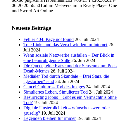
80x80.png
Alina Habermann
2024-06-21 14:20:50
2024-
06-20 20:56:50
Tod im Metaversum in Ready Player One
und Sword Art Online
Neueste Beiträge
Fehler 404: Page not found
26. Juli 2024
Tote Links und das Verschwinden im Internet
26.
Juli 2024
Wenn soziale Netzwerke ausfallen – Der Blick in
eine beunruhigende Stille
26. Juli 2024
Die Queen, eine Katze und der Sensenmann: Post-
Death-Memes
26. Juli 2024
Medialer Tod durch Skandale – Drei Stars, die
„gestorben“ sind
24. Juli 2024
Cancel Culture – Tod des Images
24. Juli 2024
Simuliertes Leben, Simulierter Tod
24. Juli 2024
Resurrecting Icons – Gibt es ein Vermächtnis ohne
Tod?
19. Juli 2024
Digitale Unsterblichkeit – wünschenswert oder
gruselig?
19. Juli 2024
Legenden bleiben für immer
19. Juli 2024