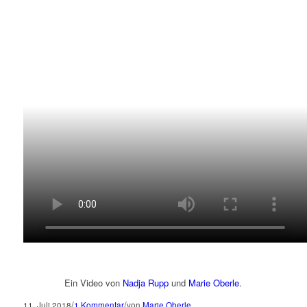
Ein Video von
Nadja Rupp
und
Marie Oberle
.
/
/
11. Juli 2018
1 Kommentar
von
Marie Oberle