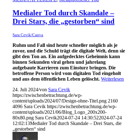
Medialer Tod durch Skandale –
Drei Stars, die „gestorben“ sind
Sara Cevik/Canva
Ruhm und Fall sind heute schneller möglich als je
zuvor, und die Schuld trägt die digitale Welt, denn sie
gibt den Ton an. Ein aufgedecktes Geheimnis kann
binnen Sekunden viral gehen und jahrelang
aufgebaute Karrieren zum Einsturz bringen. Die
betroffene Person wird vom digitalen Tod eingeholt
und aus dem öffentlichen Leben gelöscht.
Weiterlesen
24. Juli 2024
/
von
Sara Cevik
https://zwischenbetrachtung.de/wp-
content/uploads/2024/07/Design-ohne-Titel.png
2160
4096
Sara Cevik
https://zwischenbetrachtung.de/wp-
content/uploads/2021/06/Blog_Logo_200x200-
80x80.png
Sara Cevik
2024-07-24 14:30:52
2024-07-24
12:02:13
Medialer Tod durch Skandale – Drei Stars, die
„gestorben“ sind