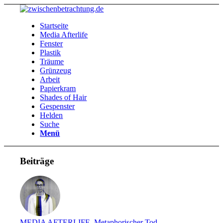
Startseite
Media Afterlife
Fenster
Plastik
Träume
Grünzeug
Arbeit
Papierkram
Shades of Hair
Gespenster
Helden
Suche
Menü
Beiträge
MEDIA AFTERLIFE
,
Metaphorischer Tod