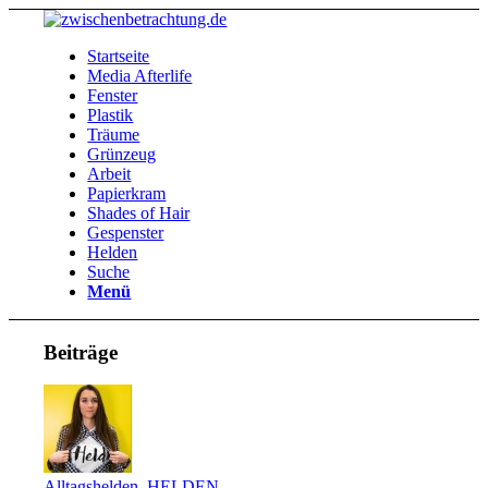
Startseite
Media Afterlife
Fenster
Plastik
Träume
Grünzeug
Arbeit
Papierkram
Shades of Hair
Gespenster
Helden
Suche
Menü
Beiträge
Alltagshelden
,
HELDEN