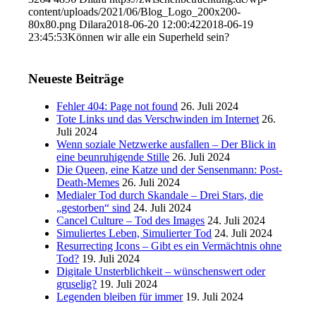
content/uploads/2021/06/Blog_Logo_200x200-
80x80.png
Dilara
2018-06-20 12:00:42
2018-06-19
23:45:53
Können wir alle ein Superheld sein?
Neueste Beiträge
Fehler 404: Page not found
26. Juli 2024
Tote Links und das Verschwinden im Internet
26.
Juli 2024
Wenn soziale Netzwerke ausfallen – Der Blick in
eine beunruhigende Stille
26. Juli 2024
Die Queen, eine Katze und der Sensenmann: Post-
Death-Memes
26. Juli 2024
Medialer Tod durch Skandale – Drei Stars, die
„gestorben“ sind
24. Juli 2024
Cancel Culture – Tod des Images
24. Juli 2024
Simuliertes Leben, Simulierter Tod
24. Juli 2024
Resurrecting Icons – Gibt es ein Vermächtnis ohne
Tod?
19. Juli 2024
Digitale Unsterblichkeit – wünschenswert oder
gruselig?
19. Juli 2024
Legenden bleiben für immer
19. Juli 2024