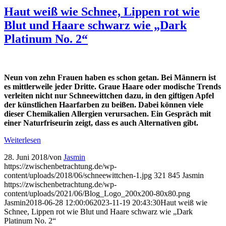
Haut weiß wie Schnee, Lippen rot wie
Blut und Haare schwarz wie „Dark
Platinum No. 2“
Neun von zehn Frauen haben es schon getan. Bei Männern ist
es mittlerweile jeder Dritte. Graue Haare oder modische Trends
verleiten nicht nur Schneewittchen dazu, in den giftigen Apfel
der künstlichen Haarfarben zu beißen. Dabei können viele
dieser Chemikalien Allergien verursachen. Ein Gespräch mit
einer Naturfriseurin zeigt, dass es auch Alternativen gibt.
Weiterlesen
28. Juni 2018
/
von
Jasmin
https://zwischenbetrachtung.de/wp-
content/uploads/2018/06/schneewittchen-1.jpg
321
845
Jasmin
https://zwischenbetrachtung.de/wp-
content/uploads/2021/06/Blog_Logo_200x200-80x80.png
Jasmin
2018-06-28 12:00:06
2023-11-19 20:43:30
Haut weiß wie
Schnee, Lippen rot wie Blut und Haare schwarz wie „Dark
Platinum No. 2“