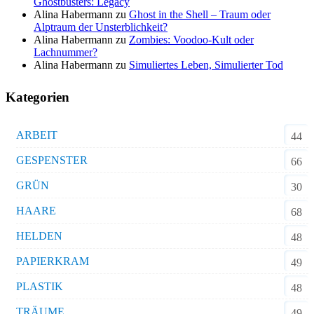
Ghostbusters: Legacy
Alina Habermann
zu
Ghost in the Shell – Traum oder
Alptraum der Unsterblichkeit?
Alina Habermann
zu
Zombies: Voodoo-Kult oder
Lachnummer?
Alina Habermann
zu
Simuliertes Leben, Simulierter Tod
Kategorien
ARBEIT
44
GESPENSTER
66
GRÜN
30
HAARE
68
HELDEN
48
PAPIERKRAM
49
PLASTIK
48
TRÄUME
49