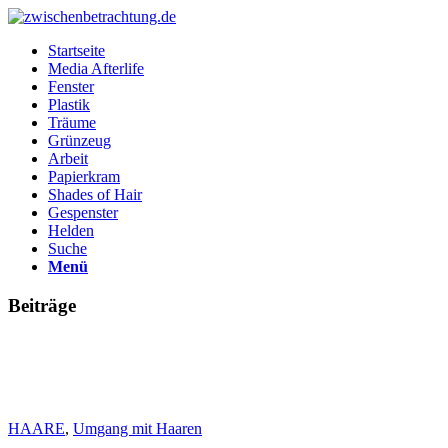
Startseite
Media Afterlife
Fenster
Plastik
Träume
Grünzeug
Arbeit
Papierkram
Shades of Hair
Gespenster
Helden
Suche
Menü
Beiträge
HAARE
,
Umgang mit Haaren