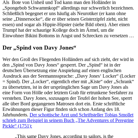
Als Bote von Unheil und Tod kann man den Holländer in
„Spongebob Schwammkopf“ allerdings nur schwerlich bezeichnen.
Schließlich begegnet er uns häufig als Neurotiker (er kann ohne
seine „Dinnersocke“, die er über seinen Geisterzipfel zieht, nicht
essen) und sogar als Hippie-Hipster (siehe Bild oben). Aber einen
Trumpf hat der schaurige Kollege doch im Ärmel, um die
Einwohner Bikini Bottoms in Angst und Schrecken zu versetzen …
Der „Spind von Davy Jones“
Wer den Groll des Fliegenden Holländers auf sich zieht, der wird in
den „Spind von Davy Jones“ gesperrt. Der „Spind“ ist in der
deutschen Übersetzung eine Anspielung auf einen englischen
Ausdruck aus der Seemannssprache: „Davy Jones‘ Locker“ (Locker
= Spind). Der „Locker“, eigentlich eher mit „Kiste“ oder „Schrank“
zu übersetzten, ist in der ursprünglichen Sage um Davy Jones als
eine Form von Hölle oder letztem Grab für ertrunkene Seefahrer zu
verstehen. Davy Jones, sozusagen der Teufel der hohen See, sperrt
alle über Bord gegangenen Matrosen dort ein. Erste schriftliche
Erwähnungen dieser Figur finden sich schon Anfang des 18.
Jahrhunderts.
Der schottische Arzt und Schriftsteller Tobias Smollet
schrieb zum Beispiel in seinem Buch „The Adventures of Peregrine
Pickle“ (1751):
„This same Davy Jones, according to sailors, is the