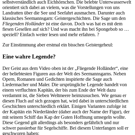
selbstverständlich auch Eichhörnchen. Die belebte Unterwasserwelt
orientiert sich dabei an vielem, was die Vorstellungen von uns
Landratten über die See und Seefahrt ausmachen. Darunter auch
klassisches Seemannsgarn: Geistergeschichten. Die Sage um den
Fliegenden Holländer
ist eine davon. Doch was hat es mit dem
fiesen Gesellen auf sich? Und was macht ihn bei Spongebob so …
speziell? Einfach weiter lesen und mehr erfahren. ?
Zur Einstimmung aber erstmal ein bisschen Geistergeheul:
Eine wahre Legende?
Der Geist aus dem Video oben ist der „Fliegende Holländer“, eine
der beliebtesten Figuren aus der Welt des Seemannsgarns. Neben
Opern, Romanen und Gedichten inspirierte die Sage auch
Liedermacher und Maler. Die ursprüngliche Legende handelt von
einem verfluchten Kapitän, der bis zum Ende der Welt dazu
verdammt ist, die Sieben Weltmeere heimzusuchen. Wie genau er
diesen Fluch auf sich gezogen hat, wird dabei in unterschiedlichen
Geschichten unterschiedlich erklärt. Einigen Varianten zufolge ist
der Kapitän ein Niederländer (daher auch der Name der Figur), der
mit seinem Schiff das Kap der Guten Hoffnung umsegeln wollte.
Diese Gegend gilt allerdings als besonders gefährlich und nur
schwer passierbar für Segelschiffe. Bei diesem Unterfangen soll er
geschworen haben: