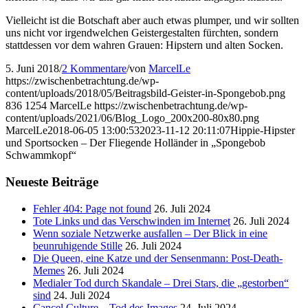
Vielleicht ist die Botschaft aber auch etwas plumper, und wir sollten
uns nicht vor irgendwelchen Geistergestalten fürchten, sondern
stattdessen vor dem wahren Grauen: Hipstern und alten Socken.
5. Juni 2018
/
2 Kommentare
/
von
MarcelLe
https://zwischenbetrachtung.de/wp-
content/uploads/2018/05/Beitragsbild-Geister-in-Spongebob.png
836
1254
MarcelLe
https://zwischenbetrachtung.de/wp-
content/uploads/2021/06/Blog_Logo_200x200-80x80.png
MarcelLe
2018-06-05 13:00:53
2023-11-12 20:11:07
Hippie-Hipster
und Sportsocken – Der Fliegende Holländer in „Spongebob
Schwammkopf“
Neueste Beiträge
Fehler 404: Page not found
26. Juli 2024
Tote Links und das Verschwinden im Internet
26. Juli 2024
Wenn soziale Netzwerke ausfallen – Der Blick in eine
beunruhigende Stille
26. Juli 2024
Die Queen, eine Katze und der Sensenmann: Post-Death-
Memes
26. Juli 2024
Medialer Tod durch Skandale – Drei Stars, die „gestorben“
sind
24. Juli 2024
Cancel Culture – Tod des Images
24. Juli 2024