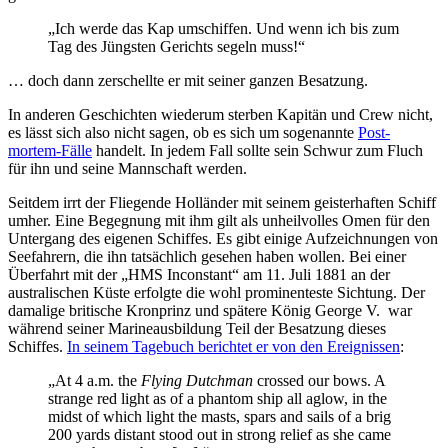
„Ich werde das Kap umschiffen. Und wenn ich bis zum
Tag des Jüngsten Gerichts segeln muss!“
… doch dann zerschellte er mit seiner ganzen Besatzung.
In anderen Geschichten wiederum sterben Kapitän und Crew nicht,
es lässt sich also nicht sagen, ob es sich um sogenannte
Post-
mortem-Fälle
handelt. In jedem Fall sollte sein Schwur zum Fluch
für ihn und seine Mannschaft werden.
Seitdem irrt der Fliegende Holländer mit seinem geisterhaften Schiff
umher. Eine Begegnung mit ihm gilt als unheilvolles Omen für den
Untergang des eigenen Schiffes. Es gibt einige Aufzeichnungen von
Seefahrern, die ihn tatsächlich gesehen haben wollen. Bei einer
Überfahrt mit der „HMS Inconstant“ am 11. Juli 1881 an der
australischen Küste erfolgte die wohl prominenteste Sichtung. Der
damalige britische Kronprinz und spätere König George V. war
während seiner Marineausbildung Teil der Besatzung dieses
Schiffes.
In seinem Tagebuch berichtet er von den Ereignissen
:
„At 4 a.m. the
Flying Dutchman
crossed our bows. A
strange red light as of a phantom ship all aglow, in the
midst of which light the masts, spars and sails of a brig
200 yards distant stood out in strong relief as she came