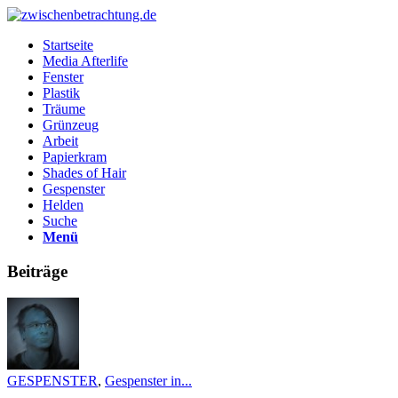
Startseite
Media Afterlife
Fenster
Plastik
Träume
Grünzeug
Arbeit
Papierkram
Shades of Hair
Gespenster
Helden
Suche
Menü
Beiträge
GESPENSTER
,
Gespenster in...