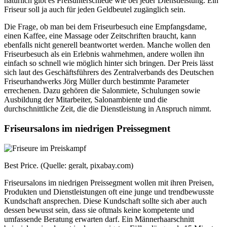
natürlich gibt es Preisunterschiede wie bei jeder Dienstleistung. Ein
Friseur soll ja auch für jeden Geldbeutel zugänglich sein.
Die Frage, ob man bei dem Friseurbesuch eine Empfangsdame,
einen Kaffee, eine Massage oder Zeitschriften braucht, kann
ebenfalls nicht generell beantwortet werden. Manche wollen den
Friseurbesuch als ein Erlebnis wahrnehmen, andere wollen ihn
einfach so schnell wie möglich hinter sich bringen. Der Preis lässt
sich laut des Geschäftsführers des Zentralverbands des Deutschen
Friseurhandwerks Jörg Müller durch bestimmte Parameter
errechenen. Dazu gehören die Salonmiete, Schulungen sowie
Ausbildung der Mitarbeiter, Salonambiente und die
durchschnittliche Zeit, die die Dienstleistung in Anspruch nimmt.
Friseursalons im niedrigen Preissegment
Best Price. (Quelle: geralt, pixabay.com)
Friseursalons im niedrigen Preissegment wollen mit ihren Preisen,
Produkten und Dienstleistungen oft eine junge und trendbewusste
Kundschaft ansprechen. Diese Kundschaft sollte sich aber auch
dessen bewusst sein, dass sie oftmals keine kompetente und
umfassende Beratung erwarten darf. Ein Männerhaarschnitt