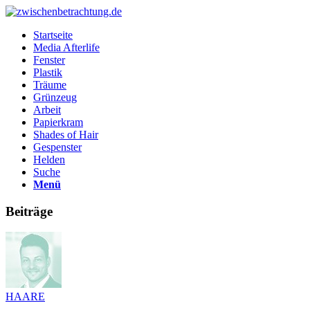
Startseite
Media Afterlife
Fenster
Plastik
Träume
Grünzeug
Arbeit
Papierkram
Shades of Hair
Gespenster
Helden
Suche
Menü
Beiträge
HAARE