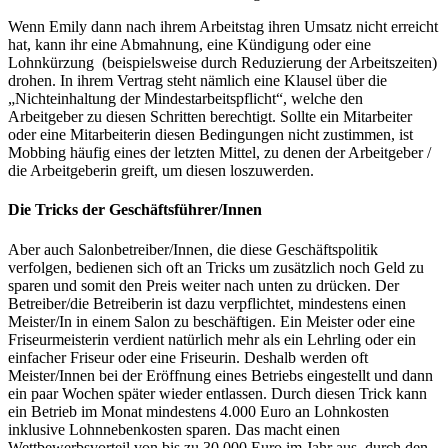
Wenn Emily dann nach ihrem Arbeitstag ihren Umsatz nicht erreicht
hat, kann ihr eine Abmahnung, eine Kündigung oder eine
Lohnkürzung (beispielsweise durch Reduzierung der Arbeitszeiten)
drohen. In ihrem Vertrag steht nämlich eine Klausel über die
„Nichteinhaltung der Mindestarbeitspflicht“, welche den
Arbeitgeber zu diesen Schritten berechtigt. Sollte ein Mitarbeiter
oder eine Mitarbeiterin diesen Bedingungen nicht zustimmen, ist
Mobbing häufig eines der letzten Mittel, zu denen der Arbeitgeber /
die Arbeitgeberin greift, um diesen loszuwerden.
Die Tricks der Geschäftsführer/Innen
Aber auch Salonbetreiber/Innen, die diese Geschäftspolitik
verfolgen, bedienen sich oft an Tricks um zusätzlich noch Geld zu
sparen und somit den Preis weiter nach unten zu drücken. Der
Betreiber/die Betreiberin ist dazu verpflichtet, mindestens einen
Meister/In in einem Salon zu beschäftigen. Ein Meister oder eine
Friseurmeisterin verdient natürlich mehr als ein Lehrling oder ein
einfacher Friseur oder eine Friseurin. Deshalb werden oft
Meister/Innen bei der Eröffnung eines Betriebs eingestellt und dann
ein paar Wochen später wieder entlassen. Durch diesen Trick kann
ein Betrieb im Monat mindestens 4.000 Euro an Lohnkosten
inklusive Lohnnebenkosten sparen. Das macht einen
Wettbewerbsvorteil von bis zu 30.000 Euro im Jahr aus, durch den