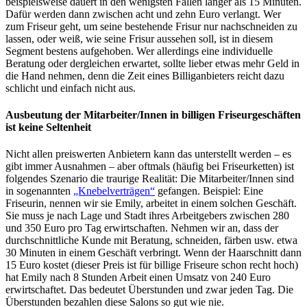
beispielsweise dauert in den wenigsten Fällen länger als 15 Minuten.
Dafür werden dann zwischen acht und zehn Euro verlangt. Wer
zum Friseur geht, um seine bestehende Frisur nur nachschneiden zu
lassen, oder weiß, wie seine Frisur aussehen soll, ist in diesem
Segment bestens aufgehoben. Wer allerdings eine individuelle
Beratung oder dergleichen erwartet, sollte lieber etwas mehr Geld in
die Hand nehmen, denn die Zeit eines Billiganbieters reicht dazu
schlicht und einfach nicht aus.
Ausbeutung der Mitarbeiter/Innen in billigen Friseurgeschäften
ist keine Seltenheit
Nicht allen preiswerten Anbietern kann das unterstellt werden – es
gibt immer Ausnahmen – aber oftmals (häufig bei Friseurketten) ist
folgendes Szenario die traurige Realität: Die Mitarbeiter/Innen sind
in sogenannten
„Knebelverträgen“
gefangen. Beispiel: Eine
Friseurin, nennen wir sie Emily, arbeitet in einem solchen Geschäft.
Sie muss je nach Lage und Stadt ihres Arbeitgebers zwischen 280
und 350 Euro pro Tag erwirtschaften. Nehmen wir an, dass der
durchschnittliche Kunde mit Beratung, schneiden, färben usw. etwa
30 Minuten in einem Geschäft verbringt. Wenn der Haarschnitt dann
15 Euro kostet (dieser Preis ist für billige Friseure schon recht hoch)
hat Emily nach 8 Stunden Arbeit einen Umsatz von 240 Euro
erwirtschaftet. Das bedeutet Überstunden und zwar jeden Tag. Die
Überstunden bezahlen diese Salons so gut wie nie.