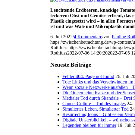
kallerna via Wi
Leuchtende Erdbeeren, knackige Tomaten,
leckerem Obst und Gemüse erfreut, das eig
Plastik eingesetzt wird – in allen Forme
ist und was Wale und Mikroplastik damit
6. Juli 2022
/
4 Kommentare
/
von
Pauline Rot
https://zwischenbetrachtung.de/wp-content/u
Rothfuss
https://zwischenbetrachtung.de/
Rothfuss
2022-07-06 14:20:20
2022-07-05 12
Neueste Beiträge
Fehler 404: Page not found
26. Juli 2
Tote Links und das Verschwinden im I
Wenn soziale Netzwerke ausfallen – De
Die Queen, eine Katze und der Sens
Medialer Tod durch Skandale – Drei St
Cancel Culture – Tod des Images
24. 
Simuliertes Leben, Simulierter Tod
24
Resurrecting Icons – Gibt es ein Ver
Digitale Unsterblichkeit – wünschensw
Legenden bleiben für immer
19. Juli 