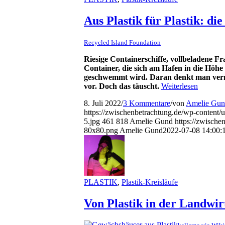
Aus Plastik für Plastik: di
Recycled Island Foundation
Riesige Containerschiffe, vollbeladene F
Container, die sich am Hafen in die Höhe
geschwemmt wird. Daran
denkt man
ver
vor. Doch das täuscht.
Weiterlesen
8. Juli 2022
/
3 Kommentare
/
von
Amelie Gu
https://zwischenbetrachtung.de/wp-content/u
5.jpg
461
818
Amelie Gund
https://zwisch
80x80.png
Amelie Gund
2022-07-08 14:00:
PLASTIK
,
Plastik-Kreisläufe
Von Plastik in der Landwirt