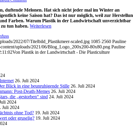
kimedia Commons
 duftende Melonen. Hat sich nicht jeder mal im Winter an
entlich keine Saison hat? Das ist nur möglich, weil zur Herstellu
n und Farben. Warum Plastik in der Landwirtschaft unverzichtbar
 zu tun haben.
Weiterlesen
hfuss
ploads/2022/07/Titelbild_Plastikmeer-scaled.jpg
1085
2560
Pauline
wp-content/uploads/2021/06/Blog_Logo_200x200-80x80.png
Pauline
:11:02
Von Plastik in der Landwirtschaft - Die Plasticulture
024
nternet
26. Juli 2024
r Blick in eine beunruhigende Stille
26. Juli 2024
enmann: Post-Death-Memes
26. Juli 2024
ars, die „gestorben“ sind
24. Juli 2024
Juli 2024
. Juli 2024
mächtnis ohne Tod?
19. Juli 2024
ert oder gruselig?
19. Juli 2024
2024