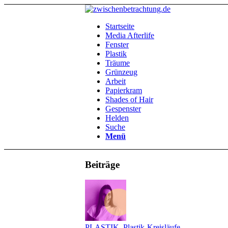
Startseite
Media Afterlife
Fenster
Plastik
Träume
Grünzeug
Arbeit
Papierkram
Shades of Hair
Gespenster
Helden
Suche
Menü
Beiträge
PLASTIK
,
Plastik-Kreisläufe