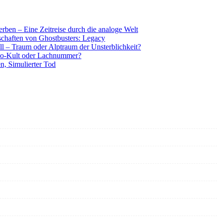
rben – Eine Zeitreise durch die analoge Welt
tschaften von Ghostbusters: Legacy
ll – Traum oder Alptraum der Unsterblichkeit?
o-Kult oder Lachnummer?
n, Simulierter Tod