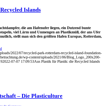
e Recycled Islands
rachtdampfer, die am Hafenufer liegen, ein Dutzend bunte
 stapeln, viel Lärm und Unmengen an Plastikmüll, der ans Ufer
mutlich, stellt man sich den größten Hafen Europas, Rotterdam,
nd
ploads/2022/07/recycled-park-rotterdam-recycled-island-foundation-
enbetrachtung.de/wp-content/uploads/2021/06/Blog_Logo_200x200-
19
2022-07-07 17:09:53
Aus Plastik für Plastik: die Recycled Islands
schaft – Die Plasticulture