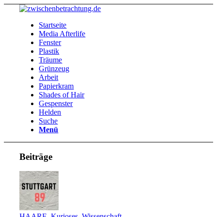
Startseite
Media Afterlife
Fenster
Plastik
Träume
Grünzeug
Arbeit
Papierkram
Shades of Hair
Gespenster
Helden
Suche
Menü
Beiträge
HAARE
,
Kurioses
,
Wissenschaft