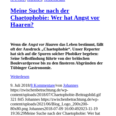
Meine Suche nach der
Chaetophobie: Wer hat Angst vor
Haaren?
Wenn die
Angst vor Haaren
das Leben bestimmt, fällt
oft der Ausdruck „Chaetophobie“. Unser Reporter
hat sich auf die Spuren solcher Phobiker begeben:
Seine Selbstfindung führte von der britischen
Boulevardpresse bis zu den finsteren Abgründen der
Tübinger Gastronomie.
Weiterlesen
9. Juli 2018
/
8 Kommentare
/
von
Johannes
https://zwischenbetrachtung.de/wp-
content/uploads/2018/07/Chaetophobie-Beitragsbild.gif
321
845
Johannes
https://zwischenbetrachtung.de/wp-
content/uploads/2021/06/Blog_Logo_200x200-
80x80.png
Johannes
2018-07-09 16:00:49
2023-11-19
19:36:29
Meine Suche nach der Chaetophobie: Wer hat