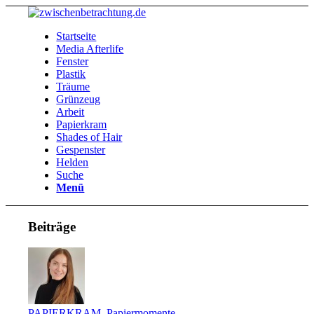
Startseite
Media Afterlife
Fenster
Plastik
Träume
Grünzeug
Arbeit
Papierkram
Shades of Hair
Gespenster
Helden
Suche
Menü
Beiträge
PAPIERKRAM
,
Papiermomente