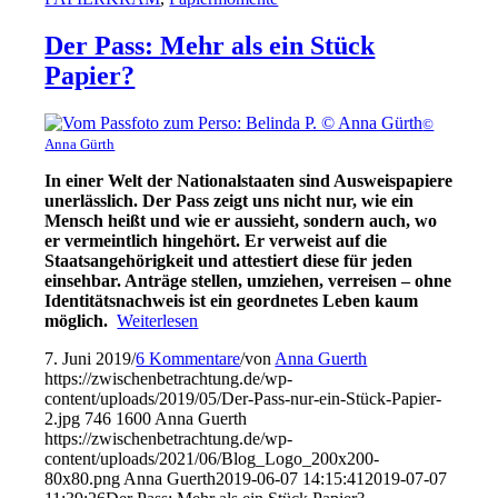
Der Pass: Mehr als ein Stück
Papier?
©
Anna Gürth
In einer Welt der Nationalstaaten sind Ausweispapiere
unerlässlich. Der Pass zeigt uns nicht nur, wie ein
Mensch heißt und wie er aussieht, sondern auch, wo
er vermeintlich hingehört. Er verweist auf die
Staatsangehörigkeit und attestiert diese für jeden
einsehbar. Anträge stellen, umziehen, verreisen – ohne
Identitätsnachweis ist ein geordnetes Leben kaum
möglich.
Weiterlesen
7. Juni 2019
/
6 Kommentare
/
von
Anna Guerth
https://zwischenbetrachtung.de/wp-
content/uploads/2019/05/Der-Pass-nur-ein-Stück-Papier-
2.jpg
746
1600
Anna Guerth
https://zwischenbetrachtung.de/wp-
content/uploads/2021/06/Blog_Logo_200x200-
80x80.png
Anna Guerth
2019-06-07 14:15:41
2019-07-07