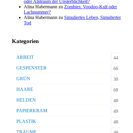
oder Alptraum der Unsterblichkeit?
Alina Habermann
zu
Zombies: Voodoo-Kult oder
Lachnummer?
Alina Habermann
zu
Simuliertes Leben, Simulierter
Tod
Kategorien
ARBEIT
44
GESPENSTER
66
GRÜN
30
HAARE
68
HELDEN
48
PAPIERKRAM
49
PLASTIK
48
TRÄUME
49