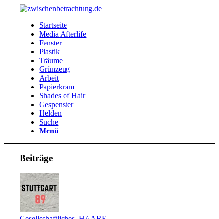
Startseite
Media Afterlife
Fenster
Plastik
Träume
Grünzeug
Arbeit
Papierkram
Shades of Hair
Gespenster
Helden
Suche
Menü
Beiträge
Gesellschaftliches
,
HAARE