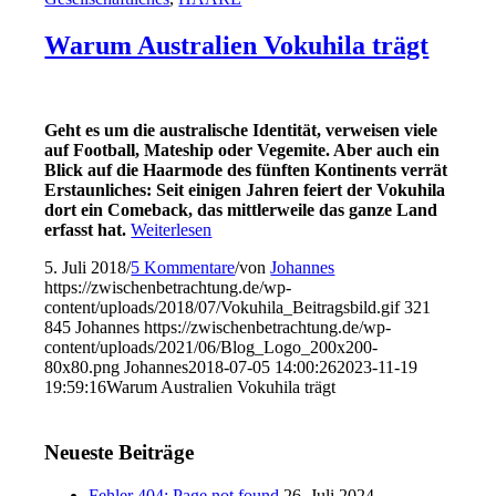
Warum Australien Vokuhila trägt
Geht es um die australische Identität, verweisen viele
auf Football, Mateship oder Vegemite. Aber auch ein
Blick auf die Haarmode des fünften Kontinents verrät
Erstaunliches: Seit einigen Jahren feiert der Vokuhila
dort ein Comeback, das mittlerweile das ganze Land
erfasst hat.
Weiterlesen
5. Juli 2018
/
5 Kommentare
/
von
Johannes
https://zwischenbetrachtung.de/wp-
content/uploads/2018/07/Vokuhila_Beitragsbild.gif
321
845
Johannes
https://zwischenbetrachtung.de/wp-
content/uploads/2021/06/Blog_Logo_200x200-
80x80.png
Johannes
2018-07-05 14:00:26
2023-11-19
19:59:16
Warum Australien Vokuhila trägt
Neueste Beiträge
Fehler 404: Page not found
26. Juli 2024