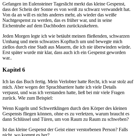
Gefangen im Eulensteiner Tageslicht merkt das kleine Gespenst,
dass der Schein der Sonne es von weiß zu schwarz verwandelt hat.
Von da an will es nichts anderes mehr, als wieder das weiße
Nachtgespenst zu werden, das es früher war, und in seine
Eichentruhe auf dem Dachboden zurückzukehren.
Jeden Morgen legte ich wie betäubt meinen fließenden, schwarzen
Umhang und mein schwarzes Kopftuch um und bewegte mich
ziellos durch eine Stadt aus Mauern, die ich nie überwinden würde.
Erst später wurde mir klar, dass auch ich ein Gespenst geworden
war..
Kapitel 6
Ich las das Buch fertig. Mein Verlobter hatte Recht, ich war stolz auf
mich. Aber wegen der Sprachbarriere hatte ich viele Details
verpasst, und was ich verstanden hatte, ließ bei mir viele Fragen
zurück. Wie zum Beispiel:
Wenn Kugeln und Schwertklingen durch den Körper des kleinen
Gespensts fliegen können, ohne es zu verletzen, warum braucht es
dann Schlüssel und Türen, um von Raum zu Raum zu schweben?
Ist das kleine Gespenst der Geist einer verstorbenen Person? Falls
nicht, wo kommt es her?