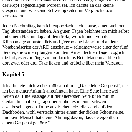
der Kopf abgeschlagen worden sei. Ich dachte an das kleine
Gespenst und wie seine Schwierigkeiten im Vergleich dazu
verblassten.
Jeden Nachmittag kam ich euphorisch nach Hause, einen weiteren
Tag überstanden zu haben. An guten Tagen belohnte ich mich selbst
mit einem Nachmittag auf dem Sofa, wo ich mich von der
Klimaanlage anpusten ließ und „Verbotene Liebe“ und andere
Vorabendserien der ARD anschaute – seltsamerweise einer der fünf
Sender, die wir empfangen konnten. An schlechten Tagen zog ich
die Polyestervorhänge zu und kroch ins Bett. Manchmal blieb ich
dort zwei oder drei Tage liegen und grübelte über mein Versagen.
Kapitel 5
Ich arbeitete mich weiter mühsam durch „Das kleine Gespenst“, das
ich bei meiner Ankunft angefangen hatte. Eine Seite hier, zwei
Seiten da. Eine Passage auf der allerersten Seite blieb mir im
Gedächtnis haften: „Tagsüber schlief es in einer schweren,
eisenbeschlagenen Truhe aus Eichenholz, die stand auf dem
Dachboden, wohl versteckt hinter einem der dicken Schornsteine,
und kein Mensch hatte eine Ahnung davon, dass sie eigentlich
einem Gespenst gehörte.“