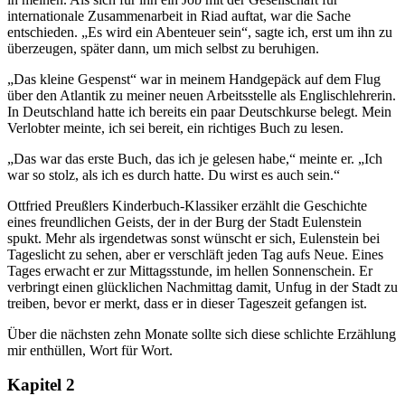
internationale Zusammenarbeit in Riad auftat, war die Sache
entschieden. „Es wird ein Abenteuer sein“, sagte ich, erst um ihn zu
überzeugen, später dann, um mich selbst zu beruhigen.
„Das kleine Gespenst“ war in meinem Handgepäck auf dem Flug
über den Atlantik zu meiner neuen Arbeitsstelle als Englischlehrerin.
In Deutschland hatte ich bereits ein paar Deutschkurse belegt. Mein
Verlobter meinte, ich sei bereit, ein richtiges Buch zu lesen.
„Das war das erste Buch, das ich je gelesen habe,“ meinte er. „Ich
war so stolz, als ich es durch hatte. Du wirst es auch sein.“
Ottfried Preußlers Kinderbuch-Klassiker erzählt die Geschichte
eines freundlichen Geists, der in der Burg der Stadt Eulenstein
spukt. Mehr als irgendetwas sonst wünscht er sich, Eulenstein bei
Tageslicht zu sehen, aber er verschläft jeden Tag aufs Neue. Eines
Tages erwacht er zur Mittagsstunde, im hellen Sonnenschein. Er
verbringt einen glücklichen Nachmittag damit, Unfug in der Stadt zu
treiben, bevor er merkt, dass er in dieser Tageszeit gefangen ist.
Über die nächsten zehn Monate sollte sich diese schlichte Erzählung
mir enthüllen, Wort für Wort.
Kapitel 2