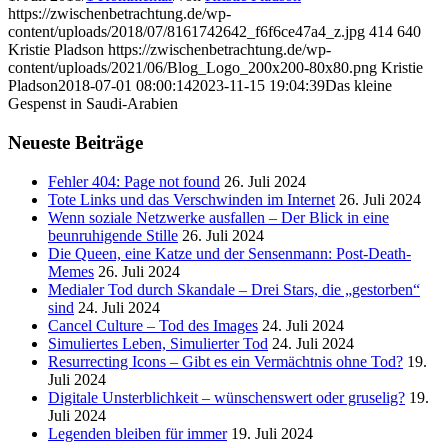
https://zwischenbetrachtung.de/wp-
content/uploads/2018/07/8161742642_f6f6ce47a4_z.jpg
414
640
Kristie Pladson
https://zwischenbetrachtung.de/wp-
content/uploads/2021/06/Blog_Logo_200x200-80x80.png
Kristie
Pladson
2018-07-01 08:00:14
2023-11-15 19:04:39
Das kleine
Gespenst in Saudi-Arabien
Neueste Beiträge
Fehler 404: Page not found
26. Juli 2024
Tote Links und das Verschwinden im Internet
26. Juli 2024
Wenn soziale Netzwerke ausfallen – Der Blick in eine
beunruhigende Stille
26. Juli 2024
Die Queen, eine Katze und der Sensenmann: Post-Death-
Memes
26. Juli 2024
Medialer Tod durch Skandale – Drei Stars, die „gestorben“
sind
24. Juli 2024
Cancel Culture – Tod des Images
24. Juli 2024
Simuliertes Leben, Simulierter Tod
24. Juli 2024
Resurrecting Icons – Gibt es ein Vermächtnis ohne Tod?
19.
Juli 2024
Digitale Unsterblichkeit – wünschenswert oder gruselig?
19.
Juli 2024
Legenden bleiben für immer
19. Juli 2024