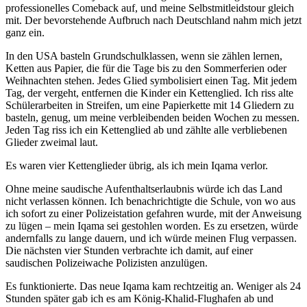
professionelles Comeback auf, und meine Selbstmitleidstour gleich
mit. Der bevorstehende Aufbruch nach Deutschland nahm mich jetzt
ganz ein.
In den USA basteln Grundschulklassen, wenn sie zählen lernen,
Ketten aus Papier, die für die Tage bis zu den Sommerferien oder
Weihnachten stehen. Jedes Glied symbolisiert einen Tag. Mit jedem
Tag, der vergeht, entfernen die Kinder ein Kettenglied. Ich riss alte
Schülerarbeiten in Streifen, um eine Papierkette mit 14 Gliedern zu
basteln, genug, um meine verbleibenden beiden Wochen zu messen.
Jeden Tag riss ich ein Kettenglied ab und zählte alle verbliebenen
Glieder zweimal laut.
Es waren vier Kettenglieder übrig, als ich mein Iqama verlor.
Ohne meine saudische Aufenthaltserlaubnis würde ich das Land
nicht verlassen können. Ich benachrichtigte die Schule, von wo aus
ich sofort zu einer Polizeistation gefahren wurde, mit der Anweisung
zu lügen – mein Iqama sei gestohlen worden. Es zu ersetzen, würde
andernfalls zu lange dauern, und ich würde meinen Flug verpassen.
Die nächsten vier Stunden verbrachte ich damit, auf einer
saudischen Polizeiwache Polizisten anzulügen.
Es funktionierte. Das neue Iqama kam rechtzeitig an. Weniger als 24
Stunden später gab ich es am König-Khalid-Flughafen ab und