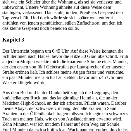
sich wie ein Schleier über die Wohnung, als sei sie verlassen und
unbewohnt. Unsere Wohnung ähnelte auf diese Weise dem
staubigen, verlassenen Dachstuhl, in dem Preußlers Gespenst den
Tag verschläft. Und doch würde sie sich später weit entfernt
anfühlen von jenem gemütlichen, stillen Zufluchtsort, um den ich
das kleine Gespenst noch beneiden sollte.
Kapitel 3
Der Unterricht begann um 6:45 Uhr. Auf diese Weise konnten die
Schülerinnen nach Hause, bevor die Hitze 30 Grad überschritt. Früh
an jedem Morgen weckte mich die knarrende Stimme eines Mannes,
der den ersten von fünf Gebetsrufen per Lautsprecher über unserer
Straße ertönen ließ. Ich schloss meine Augen fester und versuchte,
ein paar Minuten mehr Schlaf zu stehlen, bevor um 5:45 Uhr mein
Wecker klingeln würde.
Aus dem Bett und in der Dunkelheit zog ich die Leggings, den
knöchellangen Rock und das langärmlige Hemd an, die an der
Mädchen-High-School, an der ich arbeitete, Pflicht waren. Darüber
meine Abaya, der schwarze Umhang, den alle Frauen in Saudi-
Arabien in der Öffentlichkeit tragen müssen. Ich legte ein schwarzes
Tuch um meinen Hals, wie es von Ausländerinnen erwartet wird.
Zehn Minuten war ich mit dem Fahrer auf dem Weg zur Schule.
Fünf Minuten danach schritt ich an Wachmännern vorbei, durch das