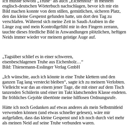
Ich musste sowohl „Truhe“ als auch „Eichenholz“ in meinem
englisch-deutschen Wörterbuch nachschlagen, bevor ich mir ein
Bild machen konnte von dem stillen, gemütlichen, sicheren Platz,
den das kleine Gespenst gefunden hatte, um dort den Tag zu
verschlafen. Während sich meine Zeit in Saudi-Arabien in die
Länge zog und mein Kontrollgefühl mir in den Fingern zerrann,
tauchte dieses friedliche Bild in Anwandlungen plötzlichen, heftigen
Neids immer wieder vor meinem geistige Auge auf.
„Tagsüber schlief es in einer schweren,
eisenbeschlagenen Truhe aus Eichenholz…“
Bild: Thienemann-Esslinger Verlag GmbH
„Ich wünschte, auch ich könnte in eine Truhe klettern und den
ganzen Tag lang versteckt bleiben“, sagte ich zu meinem Verlobten.
Vielleicht war das an einem jener Tage, die mit einer auf dem Tisch
tanzenden Schülerin und einer im Takt klatschenden Klasse endeten.
Ihr fröhliches Gejohle übertönte meine hilflosen Ordnungsrufe.
Hätte ich noch Gedanken auf etwas anderes als mein Selbstmitleid
verwenden können (und etwas schneller gelesen), wäre mir
aufgefallen, dass das kleine Gespenst und ich noch durch viel mehr
als meinen Neid auf seine Truhe verbunden waren.