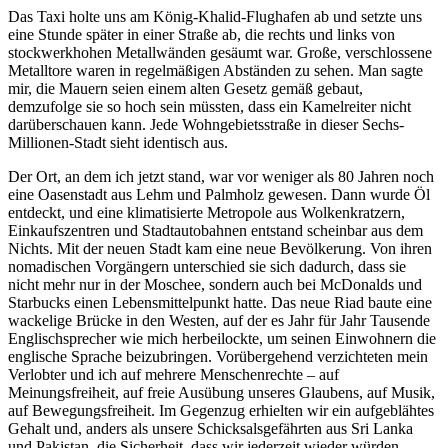
Das Taxi holte uns am König-Khalid-Flughafen ab und setzte uns
eine Stunde später in einer Straße ab, die rechts und links von
stockwerkhohen Metallwänden gesäumt war. Große, verschlossene
Metalltore waren in regelmäßigen Abständen zu sehen. Man sagte
mir, die Mauern seien einem alten Gesetz gemäß gebaut,
demzufolge sie so hoch sein müssten, dass ein Kamelreiter nicht
darüberschauen kann. Jede Wohngebietsstraße in dieser Sechs-
Millionen-Stadt sieht identisch aus.
Der Ort, an dem ich jetzt stand, war vor weniger als 80 Jahren noch
eine Oasenstadt aus Lehm und Palmholz gewesen. Dann wurde Öl
entdeckt, und eine klimatisierte Metropole aus Wolkenkratzern,
Einkaufszentren und Stadtautobahnen entstand scheinbar aus dem
Nichts. Mit der neuen Stadt kam eine neue Bevölkerung. Von ihren
nomadischen Vorgängern unterschied sie sich dadurch, dass sie
nicht mehr nur in der Moschee, sondern auch bei McDonalds und
Starbucks einen Lebensmittelpunkt hatte. Das neue Riad baute eine
wackelige Brücke in den Westen, auf der es Jahr für Jahr Tausende
Englischsprecher wie mich herbeilockte, um seinen Einwohnern die
englische Sprache beizubringen. Vorübergehend verzichteten mein
Verlobter und ich auf mehrere Menschenrechte – auf
Meinungsfreiheit, auf freie Ausübung unseres Glaubens, auf Musik,
auf Bewegungsfreiheit. Im Gegenzug erhielten wir ein aufgeblähtes
Gehalt und, anders als unsere Schicksalsgefährten aus Sri Lanka
und Pakistan, die Sicherheit, dass wir jederzeit wieder würden