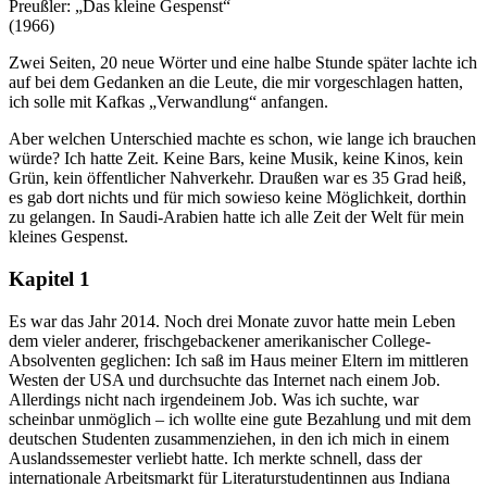
Preußler: „Das kleine Gespenst“
(1966)
Zwei Seiten, 20 neue Wörter und eine halbe Stunde später lachte ich
auf bei dem Gedanken an die Leute, die mir vorgeschlagen hatten,
ich solle mit Kafkas „Verwandlung“ anfangen.
Aber welchen Unterschied machte es schon, wie lange ich brauchen
würde? Ich hatte Zeit. Keine Bars, keine Musik, keine Kinos, kein
Grün, kein öffentlicher Nahverkehr. Draußen war es 35 Grad heiß,
es gab dort nichts und für mich sowieso keine Möglichkeit, dorthin
zu gelangen. In Saudi-Arabien hatte ich alle Zeit der Welt für mein
kleines Gespenst.
Kapitel 1
Es war das Jahr 2014. Noch drei Monate zuvor hatte mein Leben
dem vieler anderer, frischgebackener amerikanischer College-
Absolventen geglichen: Ich saß im Haus meiner Eltern im mittleren
Westen der USA und durchsuchte das Internet nach einem Job.
Allerdings nicht nach irgendeinem Job. Was ich suchte, war
scheinbar unmöglich – ich wollte eine gute Bezahlung und mit dem
deutschen Studenten zusammenziehen, in den ich mich in einem
Auslandssemester verliebt hatte. Ich merkte schnell, dass der
internationale Arbeitsmarkt für Literaturstudentinnen aus Indiana