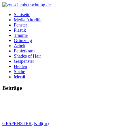
Startseite
Media Afterlife
Fenster
Plastik
Träume
Grünzeug
Arbeit
Papierkram
Shades of Hair
Gespenster
Helden
Suche
Menü
Beiträge
GESPENSTER
,
Kult(ur)