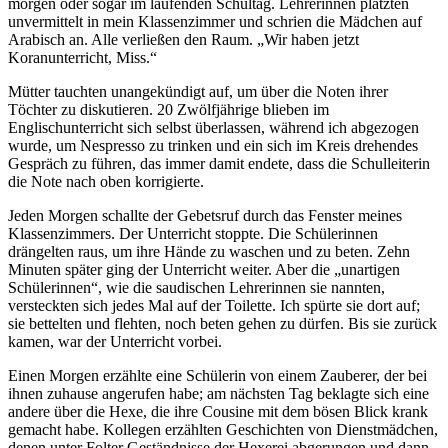
morgen oder sogar im laufenden Schultag. Lehrerinnen platzten
unvermittelt in mein Klassenzimmer und schrien die Mädchen auf
Arabisch an. Alle verließen den Raum. „Wir haben jetzt
Koranunterricht, Miss.“
Mütter tauchten unangekündigt auf, um über die Noten ihrer
Töchter zu diskutieren. 20 Zwölfjährige blieben im
Englischunterricht sich selbst überlassen, während ich abgezogen
wurde, um Nespresso zu trinken und ein sich im Kreis drehendes
Gespräch zu führen, das immer damit endete, dass die Schulleiterin
die Note nach oben korrigierte.
Jeden Morgen schallte der Gebetsruf durch das Fenster meines
Klassenzimmers. Der Unterricht stoppte. Die Schülerinnen
drängelten raus, um ihre Hände zu waschen und zu beten. Zehn
Minuten später ging der Unterricht weiter. Aber die „unartigen
Schülerinnen“, wie die saudischen Lehrerinnen sie nannten,
versteckten sich jedes Mal auf der Toilette. Ich spürte sie dort auf;
sie bettelten und flehten, noch beten gehen zu dürfen. Bis sie zurück
kamen, war der Unterricht vorbei.
Einen Morgen erzählte eine Schülerin von einem Zauberer, der bei
ihnen zuhause angerufen habe; am nächsten Tag beklagte sich eine
andere über die Hexe, die ihre Cousine mit dem bösen Blick krank
gemacht habe. Kollegen erzählten Geschichten von Dienstmädchen,
denen unter Folter Geständnisse der Hexerei abgerungen und dann