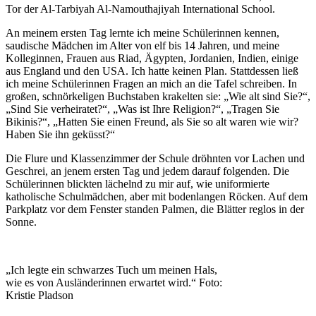
Tor der Al-Tarbiyah Al-Namouthajiyah International School.
An meinem ersten Tag lernte ich meine Schülerinnen kennen,
saudische Mädchen im Alter von elf bis 14 Jahren, und meine
Kolleginnen, Frauen aus Riad, Ägypten, Jordanien, Indien, einige
aus England und den USA. Ich hatte keinen Plan. Stattdessen ließ
ich meine Schülerinnen Fragen an mich an die Tafel schreiben. In
großen, schnörkeligen Buchstaben krakelten sie: „Wie alt sind Sie?“,
„Sind Sie verheiratet?“, „Was ist Ihre Religion?“, „Tragen Sie
Bikinis?“, „Hatten Sie einen Freund, als Sie so alt waren wie wir?
Haben Sie ihn geküsst?“
Die Flure und Klassenzimmer der Schule dröhnten vor Lachen und
Geschrei, an jenem
ersten Tag und jedem darauf folgenden. Die
Schülerinnen blickten lächelnd zu mir auf, wie uniformierte
katholische Schulmädchen, aber mit bodenlangen Röcken. Auf dem
Parkplatz vor dem Fenster standen Palmen, die Blätter reglos in der
Sonne.
„Ich legte ein schwarzes Tuch um meinen Hals,
wie es von Ausländerinnen erwartet wird.“ Foto:
Kristie Pladson