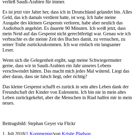
verließ Saudi-Arabien für immer.
Es ist jetzt vier Jahre her, dass ich in Deutschland gelandet bin. Alles
Geld, das ich damals verdient hatte, ist weg. Ich habe meine
Ausgabe des kleinen Gespensts verloren, habe aber neulich das
Audiobuch angehört. Es dauerte 90 Minuten. Ich weiß jetzt, dass
mein Neid auf das Gespenst nicht gerechtfertigt war. Genau wie ich
verbrachte es die meiste Zeit des Buches damit, zu versuchen, zu
seiner Truhe zurückzukommen. Ich war einfach ein langsamer
Leser.
Wenn sich die Gelegenheit ergibt, sagt meine Schwiegermutter
gerne, dass wir in Saudi-Arabien ein Jahr unseres Lebens
verschwendet hätten. Das macht mich jedes Mal wütend. Liegt das
aber daran, dass sie falsch liegt, oder richtig?
Das kleine Gespenst schafft es zurück in sein altes Leben dank der
Freundschaft der Kinder von Eulenstein. Ich bin nie in mein altes
Leben zurückgekehrt, aber die Menschen in Riad halfen mir in mein
neues.
Beitragsbild: Stephan Geyer via Flickr
1. Juli 2018
/
1 Kommentar
/
von
Kristie Pladson