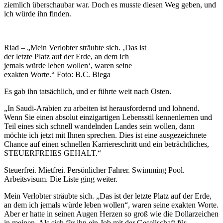
ziemlich überschaubar war. Doch es musste diesen Weg geben, und
ich würde ihn finden.
Riad – „Mein Verlobter sträubte sich. ‚Das ist
der letzte Platz auf der Erde, an dem ich
jemals würde leben wollen‘, waren seine
exakten Worte.“ Foto: B.C. Biega
Es gab ihn tatsächlich, und er führte weit nach Osten.
„In Saudi-Arabien zu arbeiten ist herausfordernd und lohnend.
Wenn Sie einen absolut einzigartigen Lebensstil kennenlernen und
Teil eines sich schnell wandelnden Landes sein wollen, dann
möchte ich jetzt mit Ihnen sprechen. Dies ist eine ausgezeichnete
Chance auf einen schnellen Karriereschritt und ein beträchtliches,
STEUERFREIES GEHALT.“
Steuerfrei. Mietfrei. Persönlicher Fahrer. Swimming Pool.
Arbeitsvisum. Die Liste ging weiter.
Mein Verlobter sträubte sich. „Das ist der letzte Platz auf der Erde,
an dem ich jemals würde leben wollen“, waren seine exakten Worte.
Aber er hatte in seinen Augen Herzen so groß wie die Dollarzeichen
in meinen. Als sich für ihn ein Job mit der Gesellschaft für