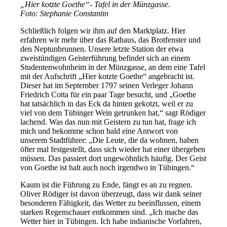
„Hier kotzte Goethe“- Tafel in der Münzgasse.
Foto: Stephanie Constantin
Schließlich folgen wir ihm auf den Marktplatz. Hier
erfahren wir mehr über das Rathaus, das Brotfenster und
den Neptunbrunnen. Unsere letzte Station der etwa
zweistündigen Geisterführung befindet sich an einem
Studentenwohnheim in der Münzgasse, an dem eine Tafel
mit der Aufschrift „Hier kotzte Goethe“ angebracht ist.
Dieser hat im September 1797 seinen Verleger Johann
Friedrich Cotta für ein paar Tage besucht, und „Goethe
hat tatsächlich in das Eck da hinten gekotzt, weil er zu
viel von dem Tübinger Wein getrunken hat,“ sagt Rödiger
lachend. Was das nun mit Geistern zu tun hat, frage ich
mich und bekomme schon bald eine Antwort von
unserem Stadtführer: „Die Leute, die da wohnen, haben
öfter mal festgestellt, dass sich wieder hat einer übergeben
müssen. Das passiert dort ungewöhnlich häufig. Der Geist
von Goethe ist halt auch noch irgendwo in Tübingen.“
Kaum ist die Führung zu Ende, fängt es an zu regnen.
Oliver Rödiger ist davon überzeugt, dass wir dank seiner
besonderen Fähigkeit, das Wetter zu beeinflussen, einem
starken Regenschauer entkommen sind. „Ich mache das
Wetter hier in Tübingen. Ich habe indianische Vorfahren,