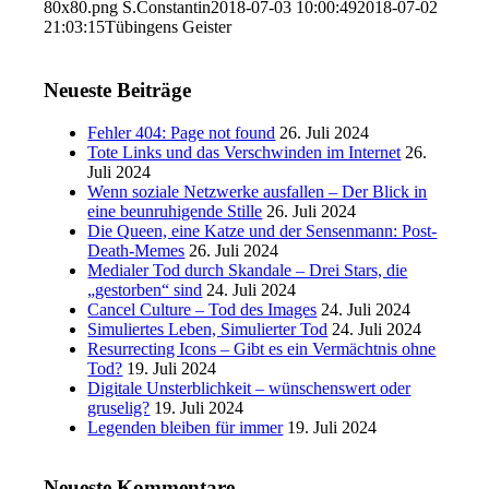
80x80.png
S.Constantin
2018-07-03 10:00:49
2018-07-02
21:03:15
Tübingens Geister
Neueste Beiträge
Fehler 404: Page not found
26. Juli 2024
Tote Links und das Verschwinden im Internet
26.
Juli 2024
Wenn soziale Netzwerke ausfallen – Der Blick in
eine beunruhigende Stille
26. Juli 2024
Die Queen, eine Katze und der Sensenmann: Post-
Death-Memes
26. Juli 2024
Medialer Tod durch Skandale – Drei Stars, die
„gestorben“ sind
24. Juli 2024
Cancel Culture – Tod des Images
24. Juli 2024
Simuliertes Leben, Simulierter Tod
24. Juli 2024
Resurrecting Icons – Gibt es ein Vermächtnis ohne
Tod?
19. Juli 2024
Digitale Unsterblichkeit – wünschenswert oder
gruselig?
19. Juli 2024
Legenden bleiben für immer
19. Juli 2024
Neueste Kommentare