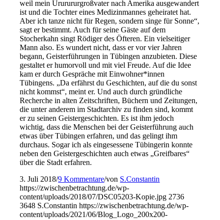
weil mein Ururururgroßvater nach Amerika ausgewandert
ist und die Tochter eines Medizinmannes geheiratet hat.
Aber ich tanze nicht für Regen, sondern singe für Sonne“,
sagt er bestimmt. Auch für seine Gäste auf dem
Stocherkahn singt Rödiger des Öfteren. Ein vielseitiger
Mann also. Es wundert nicht, dass er vor vier Jahren
begann, Geisterführungen in Tübingen anzubieten. Diese
gestaltet er humorvoll und mit viel Freude. Auf die Idee
kam er durch Gespräche mit Einwohner*innen
Tübingens. „Da erfährst du Geschichten, auf die du sonst
nicht kommst“, meint er. Und auch durch gründliche
Recherche in alten Zeitschriften, Büchern und Zeitungen,
die unter anderem im Stadtarchiv zu finden sind, kommt
er zu seinen Geistergeschichten. Es ist ihm jedoch
wichtig, dass die Menschen bei der Geisterführung auch
etwas über Tübingen erfahren, und das gelingt ihm
durchaus. Sogar ich als eingesessene Tübingerin konnte
neben den Geistergeschichten auch etwas „Greifbares“
über die Stadt erfahren.
3. Juli 2018
/
9 Kommentare
/
von
S.Constantin
https://zwischenbetrachtung.de/wp-
content/uploads/2018/07/DSC05203-Kopie.jpg
2736
3648
S.Constantin
https://zwischenbetrachtung.de/wp-
content/uploads/2021/06/Blog_Logo_200x200-