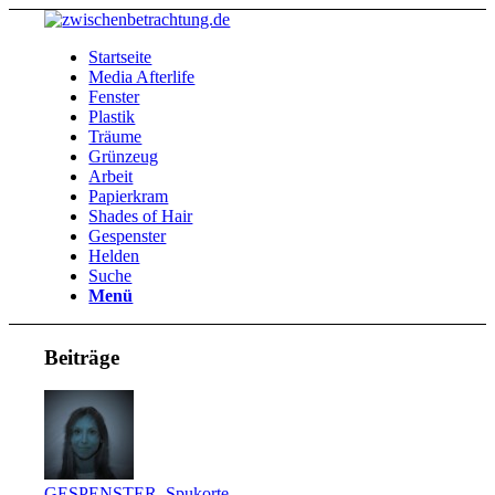
Startseite
Media Afterlife
Fenster
Plastik
Träume
Grünzeug
Arbeit
Papierkram
Shades of Hair
Gespenster
Helden
Suche
Menü
Beiträge
GESPENSTER
,
Spukorte