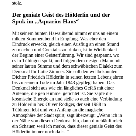
stolz.
Der geniale Geist des Hölderlin und der
Spuk im „Aquarius Haus“
Mit seinem bunten Hawaiihemd nimmt er uns an einem
milden Sommerabend in Empfang. Was eher den
Eindruck erweckt, gleich einen Ausflug an einen Strand
zu machen und Cocktails zu trinken, ist in Wirklichkeit
der Beginn einer Geisterführung. Wir sind gespannt, wo
es in Tübingen spukt, und folgen dem riesigen Mann mit
seiner lauten Stimme und dem schwäbischen Dialekt zum
Denkmal für Lotte Zimmer. Sie soll den weltbekannten
Dichter Friedrich Hölderlin in seinen letzten Lebensjahren
bis zu seinem Tode im Jahr 1843 gepflegt haben. Das
Denkmal sieht aus wie ein längliches Gefäß mit einer
Antenne, die gen Himmel gerichtet ist. Sie zapfe die
kosmische Energie an und stelle so auch eine Verbindung
zu Hölderlin her. Oliver Rödiger, der seit 1988 in
Tübingen lebt und von Anfang an die magische
Atmosphäre der Stadt spürt, sagt überzeugt: „Wenn ich in
der Nähe von diesem Denkmal bin, dann durchläuft mich
ein Schauer, weil ich merke, dass dieser geniale Geist des
Hölderlin immer noch da ist.“