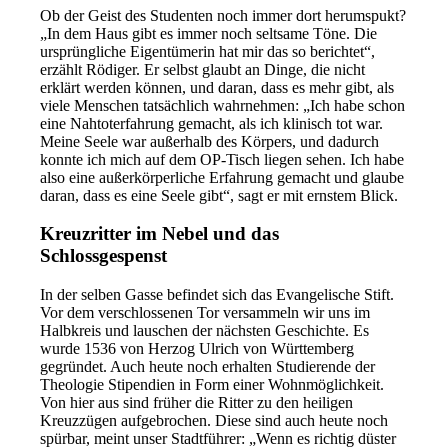
Ob der Geist des Studenten noch immer dort herumspukt?
„In dem Haus gibt es immer noch seltsame Töne. Die
ursprüngliche Eigentümerin hat mir das so berichtet“,
erzählt Rödiger. Er selbst glaubt an Dinge, die nicht
erklärt werden können, und daran, dass es mehr gibt, als
viele Menschen tatsächlich wahrnehmen: „Ich habe schon
eine Nahtoterfahrung gemacht, als ich klinisch tot war.
Meine Seele war außerhalb des Körpers, und dadurch
konnte ich mich auf dem OP-Tisch liegen sehen. Ich habe
also eine außerkörperliche Erfahrung gemacht und glaube
daran, dass es eine Seele gibt“, sagt er mit ernstem Blick.
Kreuzritter im Nebel und das
Schlossgespenst
In der selben Gasse befindet sich das Evangelische Stift.
Vor dem verschlossenen Tor versammeln wir uns im
Halbkreis und lauschen der nächsten Geschichte. Es
wurde 1536 von Herzog Ulrich von Württemberg
gegründet. Auch heute noch erhalten Studierende der
Theologie Stipendien in Form einer Wohnmöglichkeit.
Von hier aus sind früher die Ritter zu den heiligen
Kreuzzügen aufgebrochen. Diese sind auch heute noch
spürbar, meint unser Stadtführer: „Wenn es richtig düster