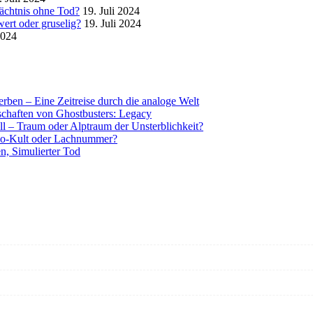
mächtnis ohne Tod?
19. Juli 2024
ert oder gruselig?
19. Juli 2024
2024
rben – Eine Zeitreise durch die analoge Welt
tschaften von Ghostbusters: Legacy
ll – Traum oder Alptraum der Unsterblichkeit?
o-Kult oder Lachnummer?
n, Simulierter Tod