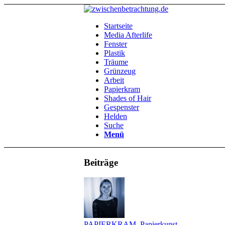
Startseite
Media Afterlife
Fenster
Plastik
Träume
Grünzeug
Arbeit
Papierkram
Shades of Hair
Gespenster
Helden
Suche
Menü
Beiträge
PAPIERKRAM
,
Papierkunst