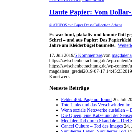
Haute Papier: Vom Dollar
© ATOPOS cvc Paper Dress Collection Athens
Es war bunt, plakativ und konnte flott g
Schrei – und aus Papier: Das Papierklei
Jahre am Kleiderbügel baumelte.
Weiterl
17. Juli 2019
/
5 Kommentare
/
von
magdalena
https://zwischenbetrachtung.de/wp-conten
https://zwischenbetrachtung.de/wp-conten
magdalena_gredel
2019-07-17 14:45:23
2019
Kunstwerk
Neueste Beiträge
Fehler 404: Page not found
26. Juli 2
Tote Links und das Verschwinden im I
Wenn soziale Netzwerke ausfallen – De
Die Queen, eine Katze und der Sens
Medialer Tod durch Skandale – Drei St
Cancel Culture – Tod des Images
24. 
Simuliertes Leben, Simulierter Tod
24