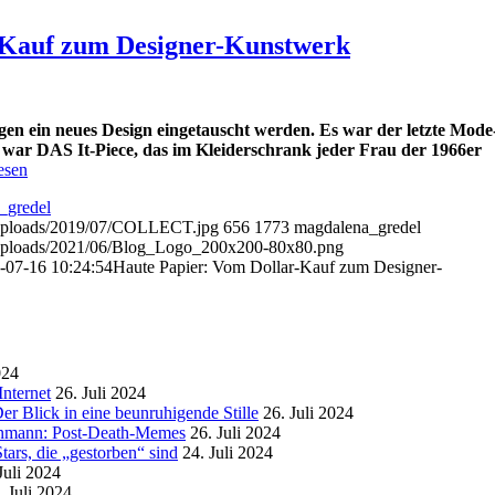
-Kauf zum Designer-Kunstwerk
egen ein neues Design eingetauscht werden. Es war der letzte Mode
d war DAS It-Piece, das im Kleiderschrank jeder Frau der 1966er
esen
_gredel
t/uploads/2019/07/COLLECT.jpg
656
1773
magdalena_gredel
t/uploads/2021/06/Blog_Logo_200x200-80x80.png
-07-16 10:24:54
Haute Papier: Vom Dollar-Kauf zum Designer-
024
nternet
26. Juli 2024
r Blick in eine beunruhigende Stille
26. Juli 2024
enmann: Post-Death-Memes
26. Juli 2024
ars, die „gestorben“ sind
24. Juli 2024
Juli 2024
. Juli 2024