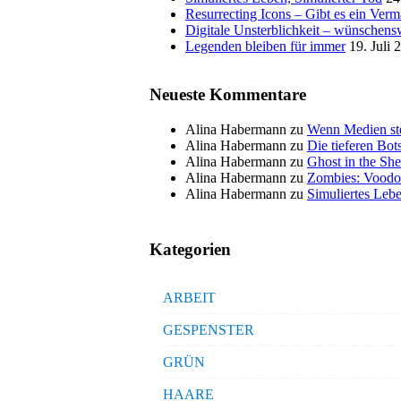
Resurrecting Icons – Gibt es ein Ver
Digitale Unsterblichkeit – wünschensw
Legenden bleiben für immer
19. Juli 
Neueste Kommentare
Alina Habermann
zu
Wenn Medien ste
Alina Habermann
zu
Die tieferen Bo
Alina Habermann
zu
Ghost in the She
Alina Habermann
zu
Zombies: Voodo
Alina Habermann
zu
Simuliertes Lebe
Kategorien
ARBEIT
GESPENSTER
GRÜN
HAARE