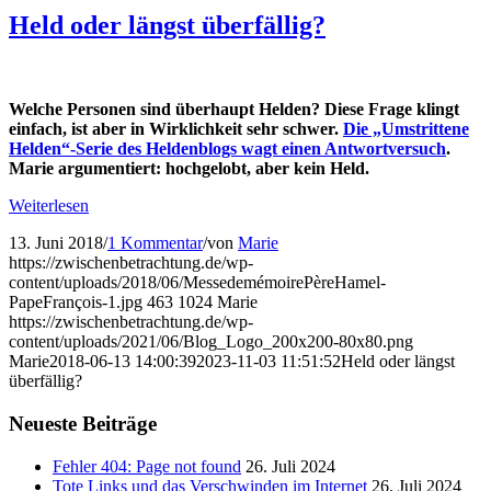
Held oder längst überfällig?
Welche Personen sind überhaupt Helden? Diese Frage klingt
einfach, ist aber in Wirklichkeit sehr schwer.
Die „Umstrittene
Helden“-Serie des Heldenblogs wagt einen Antwortversuch
.
Marie argumentiert: hochgelobt, aber kein Held.
Weiterlesen
13. Juni 2018
/
1 Kommentar
/
von
Marie
https://zwischenbetrachtung.de/wp-
content/uploads/2018/06/MessedemémoirePèreHamel-
PapeFrançois-1.jpg
463
1024
Marie
https://zwischenbetrachtung.de/wp-
content/uploads/2021/06/Blog_Logo_200x200-80x80.png
Marie
2018-06-13 14:00:39
2023-11-03 11:51:52
Held oder längst
überfällig?
Neueste Beiträge
Fehler 404: Page not found
26. Juli 2024
Tote Links und das Verschwinden im Internet
26. Juli 2024