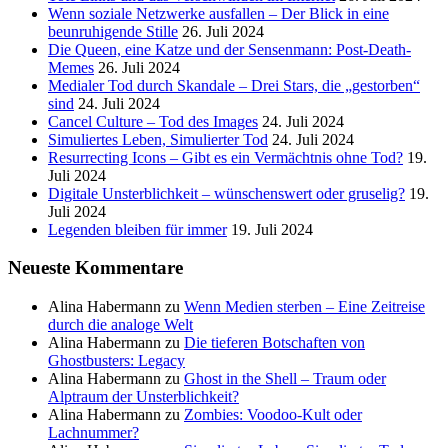
Wenn soziale Netzwerke ausfallen – Der Blick in eine
beunruhigende Stille
26. Juli 2024
Die Queen, eine Katze und der Sensenmann: Post-Death-
Memes
26. Juli 2024
Medialer Tod durch Skandale – Drei Stars, die „gestorben“
sind
24. Juli 2024
Cancel Culture – Tod des Images
24. Juli 2024
Simuliertes Leben, Simulierter Tod
24. Juli 2024
Resurrecting Icons – Gibt es ein Vermächtnis ohne Tod?
19.
Juli 2024
Digitale Unsterblichkeit – wünschenswert oder gruselig?
19.
Juli 2024
Legenden bleiben für immer
19. Juli 2024
Neueste Kommentare
Alina Habermann
zu
Wenn Medien sterben – Eine Zeitreise
durch die analoge Welt
Alina Habermann
zu
Die tieferen Botschaften von
Ghostbusters: Legacy
Alina Habermann
zu
Ghost in the Shell – Traum oder
Alptraum der Unsterblichkeit?
Alina Habermann
zu
Zombies: Voodoo-Kult oder
Lachnummer?