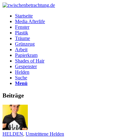
Startseite
Media Afterlife
Fenster
Plastik
Träume
Grünzeug
Arbeit
Papierkram
Shades of Hair
Gespenster
Helden
Suche
Menü
Beiträge
HELDEN
,
Umstrittene Helden