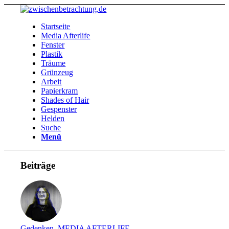
Startseite
Media Afterlife
Fenster
Plastik
Träume
Grünzeug
Arbeit
Papierkram
Shades of Hair
Gespenster
Helden
Suche
Menü
Beiträge
Gedenken
,
MEDIA AFTERLIFE