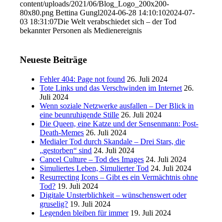
content/uploads/2021/06/Blog_Logo_200x200-
80x80.png
Bettina Gungl
2024-06-28 14:10:10
2024-07-
03 18:31:07
Die Welt verabschiedet sich – der Tod
bekannter Personen als Medienereignis
Neueste Beiträge
Fehler 404: Page not found
26. Juli 2024
Tote Links und das Verschwinden im Internet
26.
Juli 2024
Wenn soziale Netzwerke ausfallen – Der Blick in
eine beunruhigende Stille
26. Juli 2024
Die Queen, eine Katze und der Sensenmann: Post-
Death-Memes
26. Juli 2024
Medialer Tod durch Skandale – Drei Stars, die
„gestorben“ sind
24. Juli 2024
Cancel Culture – Tod des Images
24. Juli 2024
Simuliertes Leben, Simulierter Tod
24. Juli 2024
Resurrecting Icons – Gibt es ein Vermächtnis ohne
Tod?
19. Juli 2024
Digitale Unsterblichkeit – wünschenswert oder
gruselig?
19. Juli 2024
Legenden bleiben für immer
19. Juli 2024