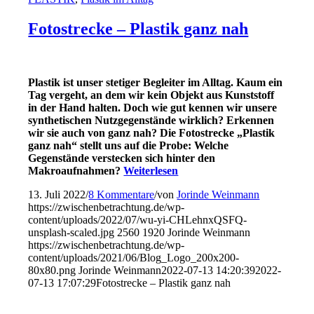
Fotostrecke – Plastik ganz nah
Plastik
ist
unser
stetiger Begleiter im Alltag
. Kaum ein
Tag vergeht, an dem wir kein Objekt aus Kunststoff
in der Hand halten.
Doch wie gut kennen wir unsere
synthetischen Nutzgegenstände wirklich? Erkennen
wir sie auch von ganz nah?
Die Fotostrecke
„Plastik
ganz nah“
stellt uns auf die Probe:
Welche
Gegenstände verstecken sich hinter den
Makroaufnahmen?
Weiterlesen
13. Juli 2022
/
8 Kommentare
/
von
Jorinde Weinmann
https://zwischenbetrachtung.de/wp-
content/uploads/2022/07/wu-yi-CHLehnxQSFQ-
unsplash-scaled.jpg
2560
1920
Jorinde Weinmann
https://zwischenbetrachtung.de/wp-
content/uploads/2021/06/Blog_Logo_200x200-
80x80.png
Jorinde Weinmann
2022-07-13 14:20:39
2022-
07-13 17:07:29
Fotostrecke – Plastik ganz nah