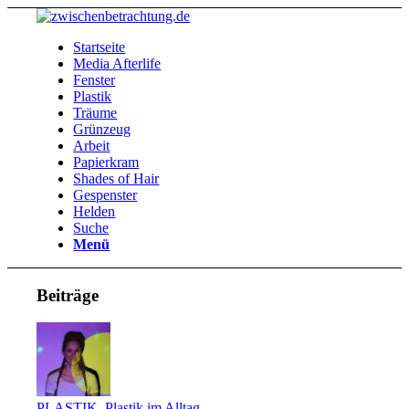
Startseite
Media Afterlife
Fenster
Plastik
Träume
Grünzeug
Arbeit
Papierkram
Shades of Hair
Gespenster
Helden
Suche
Menü
Beiträge
PLASTIK
,
Plastik im Alltag