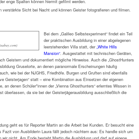
r enge Spalten können hiermit gefilmt werden.
en verstärkte Sicht bei Nacht und können Geister fotografieren und filmen.
Bei dem „Galileo Selbstexperiment“ findet ein Teil
der praktischen Ausbildung in einer abgelegenen
Pixabay.com)
leerstehenden Villa statt, der
„White Hills
Mansion“
. Ausgestattet mit technischen Geräten,
ach Geistern und dokumentiert mögliche Hinweise. Auch die „GhostHunters
usbildung Gruselorte, an denen paranormale Erscheinungen häufig
 auch, wie bei der NJGHS, Friedhöfe. Burgen und Gruften sind ebenfalls
tive Geisterjagen“ statt – eine Kombination aus Einsetzen der eigenen
e, an denen Schüler*innen der „Vienna Ghosthunters“ erlerntes Wissen in
st überlassen, da sie bei der Geisterjägerausbildung ausschließlich die
ung geht es für Reporter Martin an die Arbeit bei Kunden. Er besucht eine
azit von Ausbilderin Laura fällt jedoch nüchtern aus: Es handle sich um
n wir nicht. Am Ende besteht Martin die Ausbildung und darf auf eigene