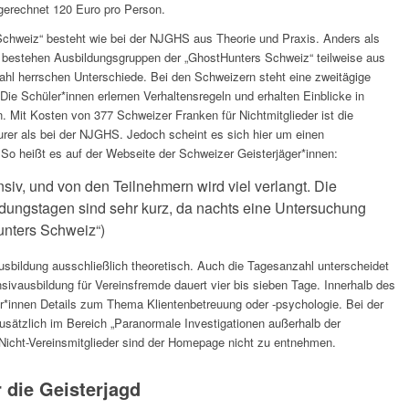
gerechnet 120 Euro pro Person.
Schweiz“ besteht wie bei der NJGHS aus Theorie und Praxis. Anders als
 bestehen Ausbildungsgruppen der „GhostHunters Schweiz“ teilweise aus
hl herrschen Unterschiede. Bei den Schweizern steht eine zweitägige
ie Schüler*innen erlernen Verhaltensregeln und erhalten Einblicke in
. Mit Kosten von 377 Schweizer Franken für Nichtmitglieder ist die
urer als bei der NJGHS. Jedoch scheint es sich hier um einen
So heißt es auf der Webseite der Schweizer Geisterjäger*innen:
nsiv, und von den Teilnehmern wird viel verlangt. Die
dungstagen sind sehr kurz, da nachts eine Untersuchung
unters Schweiz“)
usbildung ausschließlich theoretisch. Auch die Tagesanzahl unterscheidet
sivausbildung für Vereinsfremde dauert vier bis sieben Tage. Innerhalb des
er*innen Details zum Thema Klientenbetreuung oder -psychologie. Bei der
usätzlich im Bereich „Paranormale Investigationen außerhalb der
r Nicht-Vereinsmitglieder sind der Homepage nicht zu entnehmen.
 die Geisterjagd