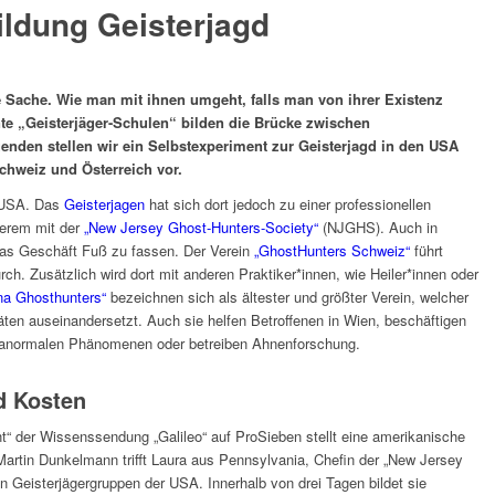
ldung Geisterjagd
ine Sache. Wie man mit ihnen umgeht, falls man von ihrer Existenz
nte „Geisterjäger-Schulen“ bilden die Brücke zwischen
genden stellen wir ein Selbstexperiment zur Geisterjagd in den USA
chweiz und Österreich vor.
n USA. Das
Geisterjagen
hat sich dort jedoch zu einer professionellen
derem mit der
„New Jersey Ghost-Hunters-Society“
(NJGHS). Auch in
as Geschäft Fuß zu fassen. Der Verein
„GhostHunters Schweiz“
führt
ch. Zusätzlich wird dort mit anderen Praktiker*innen, wie Heiler*innen oder
na Ghosthunters“
bezeichnen sich als ältester und größter Verein, welcher
äten auseinandersetzt. Auch sie helfen Betroffenen in Wien, beschäftigen
aranormalen Phänomenen oder betreiben Ahnenforschung.
d Kosten
nt“ der Wissenssendung „Galileo“ auf ProSieben stellt eine amerikanische
Martin Dunkelmann trifft Laura aus Pennsylvania, Chefin der „New Jersey
n Geisterjägergruppen der USA. Innerhalb von drei Tagen bildet sie