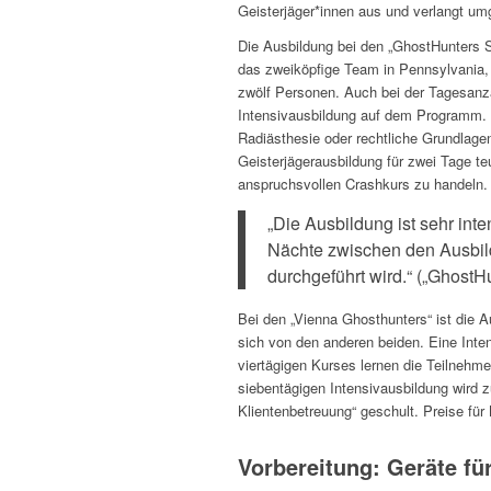
Geisterjäger*innen aus und verlangt um
Die Ausbildung bei den „GhostHunters 
das zweiköpfige Team in Pennsylvania,
zwölf Personen. Auch bei der Tagesanza
Intensivausbildung auf dem Programm. D
Radiästhesie oder rechtliche Grundlagen
Geisterjägerausbildung für zwei Tage te
anspruchsvollen Crashkurs zu handeln. 
„Die Ausbildung ist sehr inte
Nächte zwischen den Ausbil
durchgeführt wird.“ („GhostH
Bei den „Vienna Ghosthunters“ ist die A
sich von den anderen beiden. Eine Inten
viertägigen Kurses lernen die Teilnehm
siebentägigen Intensivausbildung wird z
Klientenbetreuung“ geschult. Preise fü
Vorbereitung: Geräte für