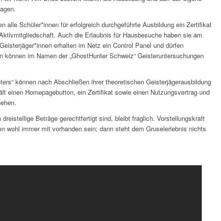
jagen.
 alle Schüler*innen für erfolgreich durchgeführte Ausbildung ein Zertifikat
e Aktivmitgliedschaft. Auch die Erlaubnis für Hausbesuche haben sie am
Geisterjäger*innen erhalten im Netz ein Control Panel und dürfen
 an können im Namen der „GhostHunter Schweiz“ Geisteruntersuchungen
ters“ können nach Abschließen ihrer theoretischen Geisterjägerausbildung
ält einen Homepagebutton, ein Zertifikat sowie einen Nutzungsvertrag und
gehen.
eistellige Beträge gerechtfertigt sind, bleibt fraglich. Vorstellungskraft
 wohl immer mit vorhanden sein; dann steht dem Gruselerlebnis nichts