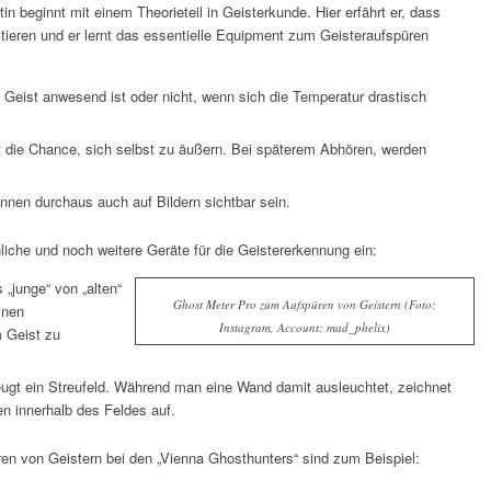
in beginnt mit einem Theorieteil in Geisterkunde. Hier erfährt er, dass
stieren und er lernt das essentielle Equipment zum Geisteraufspüren
n Geist anwesend ist oder nicht, wenn sich die Temperatur drastisch
 die Chance, sich selbst zu äußern. Bei späterem Abhören, werden
nen durchaus auch auf Bildern sichtbar sein.
iche und noch weitere Geräte für die Geistererkennung ein:
„junge“ von „alten“
Ghost Meter Pro zum Aufspüren von Geistern (Foto:
inen
Instagram, Account: mad_phelix)
 Geist zu
eugt ein Streufeld. Während man eine Wand damit ausleuchtet, zeichnet
 innerhalb des Feldes auf.
en von Geistern bei den „Vienna Ghosthunters“ sind zum Beispiel: