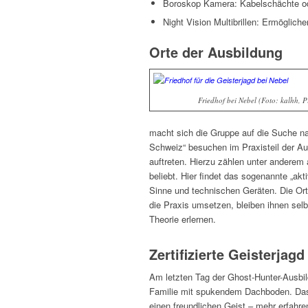
Boroskop Kamera: Kabelschächte ode
Night Vision Multibrillen: Ermöglich
Orte der Ausbildung
Friedhof bei Nebel (Foto: kalhh, 
macht sich die Gruppe auf die Suche n
Schweiz“ besuchen im Praxisteil der A
auftreten. Hierzu zählen unter anderem
beliebt. Hier findet das sogenannte „ak
Sinne und technischen Geräten. Die Ort
die Praxis umsetzen, bleiben ihnen selb
Theorie erlernen.
Zertifizierte Geisterjagd
Am letzten Tag der Ghost-Hunter-Ausbild
Familie mit spukendem Dachboden. Das F
einen freundlichen Geist – mehr erfahre