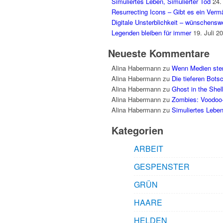
Simuliertes Leben, Simulierter Tod
24.
Resurrecting Icons – Gibt es ein Ver
Digitale Unsterblichkeit – wünschenswe
Legenden bleiben für immer
19. Juli 2
Neueste Kommentare
Alina Habermann
zu
Wenn Medien sterb
Alina Habermann
zu
Die tieferen Bot
Alina Habermann
zu
Ghost in the Shel
Alina Habermann
zu
Zombies: Voodoo
Alina Habermann
zu
Simuliertes Leben
Kategorien
ARBEIT
GESPENSTER
GRÜN
HAARE
HELDEN