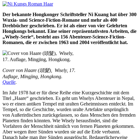
Der bekannte Hongkonger Schriftsteller Ni Kuang hat über 300
Wuxia- und Science-Fiction-Romane und mehr als 400
Drehbücher geschrieben. Er ist als einer von vier Gelehrten
Hongkongs bekannt. Eine seiner repräsentativsten Arbeiten, die
„Wisely-Serie“, besteht aus 156 Abenteuer-Science-Fiction-
Romanen, die er zwischen 1963 und 2004 veröffentlicht hat.
Cover von Haare (
頭髮
), Wisely, 17.
Auflage, Mingjing, Hongkong.
Quelle
.
Im Jahr 1978 hat er für diese Reihe eine Kurzgeschichte mit dem
Titel „Haare“ geschrieben. Es geht um Wiselys Abenteuer in Nepal,
wo er einen antiken Tempel mit uralten Geheimnissen entdeckt. Im
Tempel, so die Geschichte, wurden uralte Artefakte ursprünglich
von Außerirdischen zurückgelassen, so dass Menschen den fremden
Planeten finden könnten. Wie Wisely herausfindet, sind die
Vorfahren der Menschheit nämlich von fernen Planeten gekommen.
Aber wegen ihrer Sünden wurden sie auf die Erde verbannt.
Danach habe man ihre Sünden ausgelöscht. Bedauerlicherweise