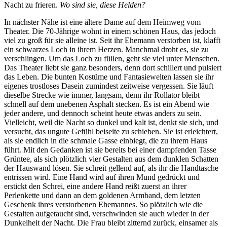
Nacht zu frieren.
Wo sind sie, diese Helden?
In nächster Nähe ist eine ältere Dame auf dem Heimweg vom
Theater. Die 70-Jährige wohnt in einem schönen Haus, das jedoch
viel zu groß für sie alleine ist. Seit ihr Ehemann verstorben ist, klafft
ein schwarzes Loch in ihrem Herzen. Manchmal droht es, sie zu
verschlingen. Um das Loch zu füllen, geht sie viel unter Menschen.
Das Theater liebt sie ganz besonders, denn dort schillert und pulsiert
das Leben. Die bunten Kostüme und Fantasiewelten lassen sie ihr
eigenes trostloses Dasein zumindest zeitweise vergessen. Sie läuft
dieselbe Strecke wie immer, langsam, denn ihr Rollator bleibt
schnell auf dem unebenen Asphalt stecken. Es ist ein Abend wie
jeder andere, und dennoch scheint heute etwas anders zu sein.
Vielleicht, weil die Nacht so dunkel und kalt ist, denkt sie sich, und
versucht, das ungute Gefühl beiseite zu schieben. Sie ist erleichtert,
als sie endlich in die schmale Gasse einbiegt, die zu ihrem Haus
führt. Mit den Gedanken ist sie bereits bei einer dampfenden Tasse
Grüntee, als sich plötzlich vier Gestalten aus dem dunklen Schatten
der Hauswand lösen. Sie schreit gellend auf, als ihr die Handtasche
entrissen wird. Eine Hand wird auf ihren Mund gedrückt und
erstickt den Schrei, eine andere Hand reißt zuerst an ihrer
Perlenkette und dann an dem goldenen Armband, dem letzten
Geschenk ihres verstorbenen Ehemannes. So plötzlich wie die
Gestalten aufgetaucht sind, verschwinden sie auch wieder in der
Dunkelheit der Nacht. Die Frau bleibt zitternd zurück, einsamer als