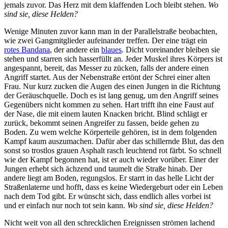
jemals zuvor. Das Herz mit dem klaffenden Loch bleibt stehen.
Wo
sind sie, diese Helden?
Wenige Minuten zuvor kann man in der Parallelstraße beobachten,
wie zwei Gangmitglieder aufeinander treffen. Der eine trägt ein
rotes Bandana
, der andere ein
blaues
. Dicht voreinander bleiben sie
stehen und starren sich hasserfüllt an. Jeder Muskel ihres Körpers ist
angespannt, bereit, das Messer zu zücken, falls der andere einen
Angriff startet. Aus der Nebenstraße ertönt der Schrei einer alten
Frau. Nur kurz zucken die Augen des einen Jungen in die Richtung
der Geräuschquelle. Doch es ist lang genug, um den Angriff seines
Gegenübers nicht kommen zu sehen. Hart trifft ihn eine Faust auf
der Nase, die mit einem lauten Knacken bricht. Blind schlägt er
zurück, bekommt seinen Angreifer zu fassen, beide gehen zu
Boden. Zu wem welche Körperteile gehören, ist in dem folgenden
Kampf kaum auszumachen. Dafür aber das schillernde Blut, das den
sonst so trostlos grauen Asphalt rasch leuchtend rot färbt. So schnell
wie der Kampf begonnen hat, ist er auch wieder vorüber. Einer der
Jungen erhebt sich ächzend und taumelt die Straße hinab. Der
andere liegt am Boden, regungslos. Er starrt in das helle Licht der
Straßenlaterne und hofft, dass es keine Wiedergeburt oder ein Leben
nach dem Tod gibt. Er wünscht sich, dass endlich alles vorbei ist
und er einfach nur noch tot sein kann.
Wo sind sie, diese Helden?
Nicht weit von all den schrecklichen Ereignissen strömen lachend