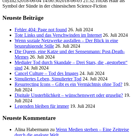
chyzh23
2018-06-04 14:00:50
2018-06-05 21:32:10
Das Haar als
Symbol der Sünde in der chinesischen Science-Fiction
Neueste Beiträge
Fehler 404: Page not found
26. Juli 2024
Tote Links und das Verschwinden im Internet
26. Juli 2024
Wenn soziale Netzwerke ausfallen – Der Blick in eine
beunruhigende Stille
26. Juli 2024
Die Queen, eine Katze und der Sensenmann: Post-Death-
Memes
26. Juli 2024
Medialer Tod durch Skandale – Drei Stars, die „gestorben“
sind
24. Juli 2024
Cancel Culture – Tod des Images
24. Juli 2024
Simuliertes Leben, Simulierter Tod
24. Juli 2024
Resurrecting Icons – Gibt es ein Vermächtnis ohne Tod?
19.
Juli 2024
Digitale Unsterblichkeit – wünschenswert oder gruselig?
19.
Juli 2024
Legenden bleiben für immer
19. Juli 2024
Neueste Kommentare
Alina Habermann
zu
Wenn Medien sterben – Eine Zeitreise
durch die analoge Welt