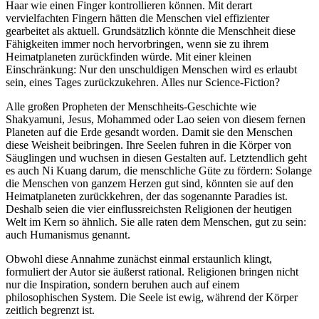
Haar wie einen Finger kontrollieren können. Mit derart
vervielfachten Fingern hätten die Menschen viel effizienter
gearbeitet als aktuell. Grundsätzlich könnte die Menschheit diese
Fähigkeiten immer noch hervorbringen, wenn sie zu ihrem
Heimatplaneten zurückfinden würde. Mit einer kleinen
Einschränkung: Nur den unschuldigen Menschen wird es erlaubt
sein, eines Tages zurückzukehren. Alles nur Science-Fiction?
Alle großen Propheten der Menschheits-Geschichte wie
Shakyamuni, Jesus, Mohammed oder Lao seien von diesem fernen
Planeten auf die Erde gesandt worden. Damit sie den Menschen
diese Weisheit beibringen. Ihre Seelen fuhren in die Körper von
Säuglingen und wuchsen in diesen Gestalten auf. Letztendlich geht
es auch Ni Kuang darum, die menschliche Güte zu fördern: Solange
die Menschen von ganzem Herzen gut sind, könnten sie auf den
Heimatplaneten zurückkehren, der das sogenannte Paradies ist.
Deshalb seien die vier einflussreichsten Religionen der heutigen
Welt im Kern so ähnlich. Sie alle raten dem Menschen, gut zu sein:
auch Humanismus genannt.
Obwohl diese Annahme zunächst einmal erstaunlich klingt,
formuliert der Autor sie äußerst rational. Religionen bringen nicht
nur die Inspiration, sondern beruhen auch auf einem
philosophischen System. Die Seele ist ewig, während der Körper
zeitlich begrenzt ist.