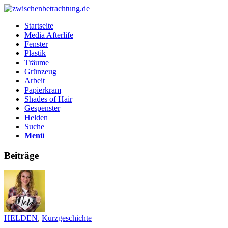
Startseite
Media Afterlife
Fenster
Plastik
Träume
Grünzeug
Arbeit
Papierkram
Shades of Hair
Gespenster
Helden
Suche
Menü
Beiträge
HELDEN
,
Kurzgeschichte