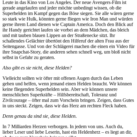
Leute in das Kino von Los Angeles. Der neue Avengers-Film ist
gerade angelaufen und jeder möchte unbedingt wissen, ob die
Superhelden im Kampf gegen das Böse siegen. Sie alle wären gerne
so stark wie Hulk, könnten gerne fliegen wie Iron Man und würden
gerne ihrem Land dienen wie Captain America. Doch den Blick auf
ihr Handy gerichtet laufen sie vorbei an dem Mädchen, das bleich
und mit tauben blauen Lippen an der Straßenecke sitzt. Ihr
schallendes Gelächter übertönt den Hilferuf der alten Frau aus der
Seitengasse. Und von der Schlägerei machen die einen ein Video für
ihre Snapchat-Story, die anderen sehen schnell weg, um bloß nicht
selbst in Gefahr zu geraten.
Also gibt es sie nicht, diese Helden?
Vielleicht sollten wir öfter mit offenen Augen durch das Leben
gehen und helfen, wenn jemand einen Helden braucht. Wir können
keine fliegenden Superhelden sein. Aber wir können unsere
menschlichen Superkräfte – Hilfsbereitschaft, Toleranz und
Zivilcourage – öfter mal zum Vorschein bringen. Zeigen, dass Gutes
in uns steckt. Zeigen, dass wir das Herz am rechten Fleck haben.
Denn genau da sind sie, diese Helden
.
In 7 Milliarden Herzen verborgen. In jedem von uns. Auch du,
lieber Leser und liebe Leserin, hast ein Heldenherz – es liegt an dir,