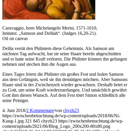
Caravaggio, born Michelangelo Merisi, 1571-1610,
Imitator. „Samson and Delilah“. (Judges 16,20-21).
Oil on canvas
Delila verrät den Philistern diese Geheimnis. Als Samson am
nächsten Tag aufwacht, hat sie seine Haare bereits abgeschnitten
und er hatte seine Kraft verloren. Die Philister können ihn gefangen
nehmen und stechen ihm die Augen aus.
Eines Tages feiern die Philister ein großes Fest und holen Samson
aus dem Gefängnis, weil sie ihn demütigen möchten. Aber Samsons
Haare sind in der Zwischenzeit wieder gewachsen. Deshalb betet er
zu Gott, um seine Kraft wiederzuerlangen. Und tatsächlich gewährt
Gott ihm diesen Wunsch. Auf dem Fest tötet Simon schließlich alle
seine Peiniger.
4. Juni 2018
/
2 Kommentare
/
von
chyzh23
https://zwischenbetrachtung.de/wp-content/uploads/2018/06/Ni-
Kung-1.jpg
321
845
chyzh23
https://zwischenbetrachtung.de/wp-
content/uploads/2021/06/Blog_Logo_200x200-80x80.png