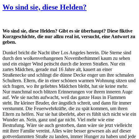
Wo sind sie, diese Helden?
Wo sind sie, diese Helden? Gibt es sie überhaupt? Diese fiktive
Kurzgeschichte, die nur allzu real ist, versucht, eine Antwort zu
geben.
Dunkel bricht die Nacht über Los Angeles herein. Die Sterne sind
durch den wolkenverhangenen Novemberhimmel kaum zu sehen
und ein eisiger Wind peitscht durch die leeren Straßen. Nur ein
zartes Mädchen, gerade mal 16 Jahre alt, kauert an einer
Straßenecke und schlingt die dünne Decke enger um ihre schmalen
Schultern. Eltern, die in einer schönen warmen Wohnung sitzen und
sich fragen, wo ihr geliebtes Mädchen bleibt, hat sie keine mehr.
Nur manchmal noch blitzen Erinnerungen vor ihrem inneren Auge
auf. Wie sie nachts aufwacht, weil das ganze Haus in Flammen
steht. Ihr kleiner Bruder, der ängstlich schreit, und dann für immer
verstummt. Die Feuerwehrkräfte, die zu spät kommen, um ihren
Eltern zu helfen. Nur sie hat überlebt, aber es fühlt sich nicht wie ein
Wunder an. Nein, ganz und gar nicht. Viel mehr wie eine
Bestrafung. Wäre sie auch gestorben, dann wäre sie jetzt vielleicht
mit ihrer Familie vereint. Alles wäre besser gewesen als auf dieser
gottverdammten Straße zu landen, immer Hunger zu haben und jede