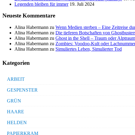
Legenden bleiben für immer
19. Juli 2024
Neueste Kommentare
Alina Habermann
zu
Wenn Medien sterben – Eine Zeitreise du
Alina Habermann
zu
Die tieferen Botschaften von Ghostbuster
Alina Habermann
zu
Ghost in the Shell – Traum oder Alptraum
Alina Habermann
zu
Zombies: Voodoo-Kult oder Lachnumme
Alina Habermann
zu
Simuliertes Leben, Simulierter Tod
Kategorien
ARBEIT
GESPENSTER
GRÜN
HAARE
HELDEN
PAPIERKRAM