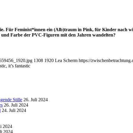
e. Für Feminist*innen ein (Alb)traum in Pink, für Kinder nach wie 
rm und Farbe der PVC-Figuren mit den Jahren wandelten?
-3659456_1920.jpg
1308
1920
Lea Scherm
https://zwischenbetrachtun
tic, it’s fantastic
gende Stille
26. Juli 2024
es
26. Juli 2024
d
24. Juli 2024
li 2024
li 2024