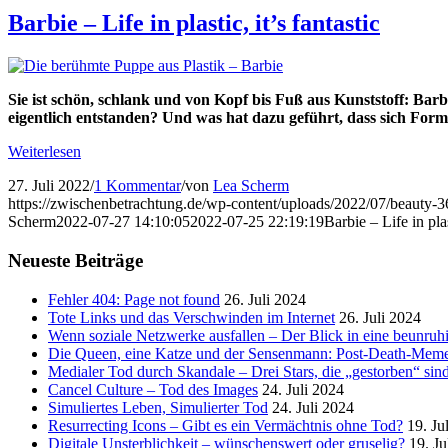
Barbie – Life in plastic, it’s fantastic
Sie ist schön, schlank und von Kopf bis Fuß aus Kunststoff: Barbi
eigentlich entstanden? Und was hat dazu geführt, dass sich Fo
Weiterlesen
27. Juli 2022
/
1 Kommentar
/
von
Lea Scherm
https://zwischenbetrachtung.de/wp-content/uploads/2022/07/beauty
Scherm
2022-07-27 14:10:05
2022-07-25 22:19:19
Barbie – Life in plas
Neueste Beiträge
Fehler 404: Page not found
26. Juli 2024
Tote Links und das Verschwinden im Internet
26. Juli 2024
Wenn soziale Netzwerke ausfallen – Der Blick in eine beunruhi
Die Queen, eine Katze und der Sensenmann: Post-Death-Mem
Medialer Tod durch Skandale – Drei Stars, die „gestorben“ sin
Cancel Culture – Tod des Images
24. Juli 2024
Simuliertes Leben, Simulierter Tod
24. Juli 2024
Resurrecting Icons – Gibt es ein Vermächtnis ohne Tod?
19. Ju
Digitale Unsterblichkeit – wünschenswert oder gruselig?
19. Ju