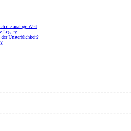
rch die analoge Welt
s: Legacy
 der Unsterblichkeit?
r?