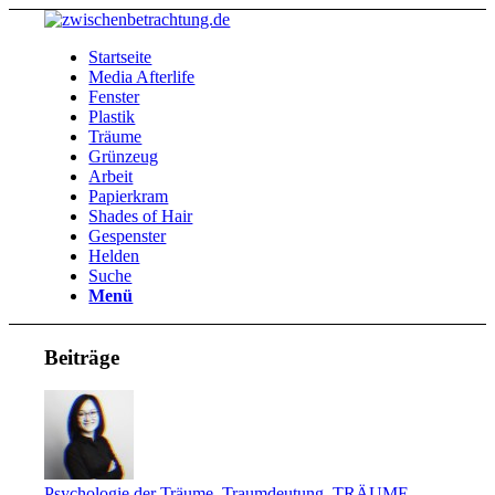
Startseite
Media Afterlife
Fenster
Plastik
Träume
Grünzeug
Arbeit
Papierkram
Shades of Hair
Gespenster
Helden
Suche
Menü
Beiträge
Psychologie der Träume
,
Traumdeutung
,
TRÄUME