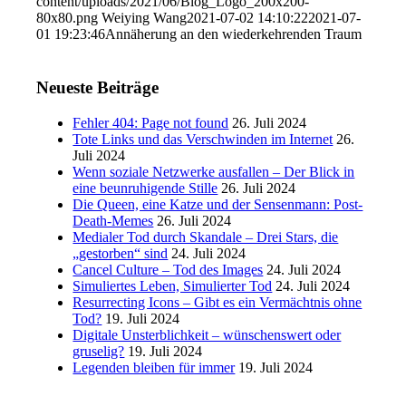
content/uploads/2021/06/Blog_Logo_200x200-
80x80.png
Weiying Wang
2021-07-02 14:10:22
2021-07-
01 19:23:46
Annäherung an den wiederkehrenden Traum
Neueste Beiträge
Fehler 404: Page not found
26. Juli 2024
Tote Links und das Verschwinden im Internet
26.
Juli 2024
Wenn soziale Netzwerke ausfallen – Der Blick in
eine beunruhigende Stille
26. Juli 2024
Die Queen, eine Katze und der Sensenmann: Post-
Death-Memes
26. Juli 2024
Medialer Tod durch Skandale – Drei Stars, die
„gestorben“ sind
24. Juli 2024
Cancel Culture – Tod des Images
24. Juli 2024
Simuliertes Leben, Simulierter Tod
24. Juli 2024
Resurrecting Icons – Gibt es ein Vermächtnis ohne
Tod?
19. Juli 2024
Digitale Unsterblichkeit – wünschenswert oder
gruselig?
19. Juli 2024
Legenden bleiben für immer
19. Juli 2024