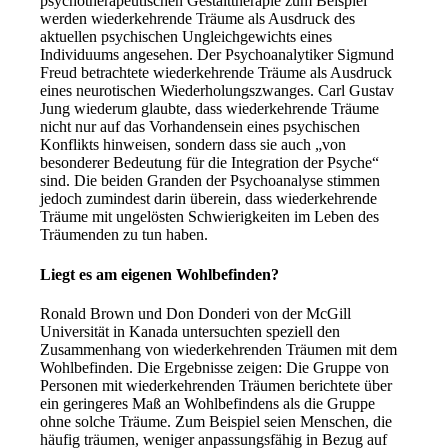
psychotherapeutischen Gestalttherapie zum Beispiel
werden wiederkehrende Träume als Ausdruck des
aktuellen psychischen Ungleichgewichts eines
Individuums angesehen. Der Psychoanalytiker Sigmund
Freud betrachtete wiederkehrende Träume als Ausdruck
eines neurotischen Wiederholungszwanges. Carl Gustav
Jung wiederum glaubte, dass wiederkehrende Träume
nicht nur auf das Vorhandensein eines psychischen
Konflikts hinweisen, sondern dass sie auch „von
besonderer Bedeutung für die Integration der Psyche“
sind. Die beiden Granden der Psychoanalyse stimmen
jedoch zumindest darin überein, dass wiederkehrende
Träume mit ungelösten Schwierigkeiten im Leben des
Träumenden zu tun haben.
Liegt es am eigenen Wohlbefinden?
Ronald Brown und Don Donderi von der McGill
Universität in Kanada untersuchten speziell den
Zusammenhang von wiederkehrenden Träumen mit dem
Wohlbefinden. Die Ergebnisse zeigen: Die Gruppe von
Personen mit wiederkehrenden Träumen berichtete über
ein geringeres Maß an Wohlbefindens als die Gruppe
ohne solche Träume. Zum Beispiel seien Menschen, die
häufig träumen, weniger anpassungsfähig in Bezug auf