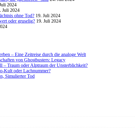
Juli 2024
. Juli 2024
mächtnis ohne Tod?
19. Juli 2024
ert oder gruselig?
19. Juli 2024
2024
rben – Eine Zeitreise durch die analoge Welt
tschaften von Ghostbusters: Legacy
ll – Traum oder Alptraum der Unsterblichkeit?
o-Kult oder Lachnummer?
n, Simulierter Tod