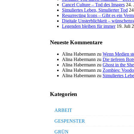
Cancel Culture – Tod des Images
24. 
Simuliertes Leben, Simulierter Tod
24
Resurrecting Icons – Gibt es ein Ver
Digitale Unsterblichkeit – wünschensw
Legenden bleiben für immer
19. Juli 
Neueste Kommentare
Alina Habermann
zu
Wenn Medien ste
Alina Habermann
zu
Die tieferen Bo
Alina Habermann
zu
Ghost in the She
Alina Habermann
zu
Zombies: Voodo
Alina Habermann
zu
Simuliertes Lebe
Kategorien
ARBEIT
GESPENSTER
GRÜN