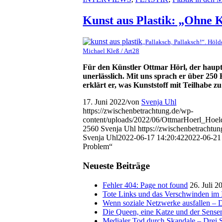
Kunst aus Plastik: „Ohne K
„Pallaksch, Pallaksch!“. Höld
Michael Kleß / Art28
Für
den Künstler
Ottmar Hörl, der haupt
unerlässlich. Mit uns sprach er über
250 
erklärt er,
was Kunststoff mit Teilhabe zu 
17. Juni 2022
/
von
Svenja Uhl
https://zwischenbetrachtung.de/wp-
content/uploads/2022/06/OttmarHoerl_Hoel
2560
Svenja Uhl
https://zwischenbetracht
Svenja Uhl
2022-06-17 14:20:42
2022-06-21
Problem“
Neueste Beiträge
Fehler 404: Page not found
26. Juli 2
Tote Links und das Verschwinden im I
Wenn soziale Netzwerke ausfallen – De
Die Queen, eine Katze und der Sens
Medialer Tod durch Skandale – Drei St