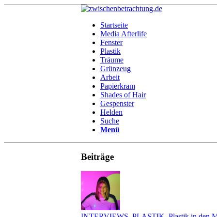
Startseite
Media Afterlife
Fenster
Plastik
Träume
Grünzeug
Arbeit
Papierkram
Shades of Hair
Gespenster
Helden
Suche
Menü
Beiträge
INTERVIEWS
,
PLASTIK
,
Plastik in den 