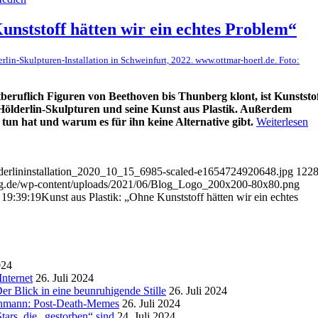
unststoff hätten wir ein echtes Problem“
erlin-Skulpturen-Installation in Schweinfurt, 2022. www.ottmar-hoerl.de. Foto:
beruflich Figuren von Beethoven bis Thunberg klont, ist Kunststo
Hölderlin-Skulpturen und
seine Kunst aus Plastik
. Außerdem
tun hat und warum es für ihn keine Alternative gibt.
Weiterlesen
derlininstallation_2020_10_15_6985-scaled-e1654724920648.jpg
122
ung.de/wp-content/uploads/2021/06/Blog_Logo_200x200-80x80.png
 19:39:19
Kunst aus Plastik: „Ohne Kunststoff hätten wir ein echtes
024
nternet
26. Juli 2024
r Blick in eine beunruhigende Stille
26. Juli 2024
enmann: Post-Death-Memes
26. Juli 2024
ars, die „gestorben“ sind
24. Juli 2024