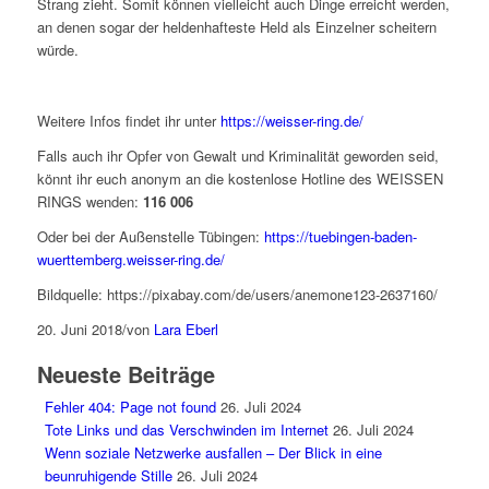
Strang zieht. Somit können vielleicht auch Dinge erreicht werden,
an denen sogar der heldenhafteste Held als Einzelner scheitern
würde.
Weitere Infos findet ihr unter
https://weisser-ring.de/
Falls auch ihr Opfer von Gewalt und Kriminalität geworden seid,
könnt ihr euch anonym an die kostenlose Hotline des WEISSEN
RINGS wenden:
116 006
Oder bei der Außenstelle Tübingen:
https://tuebingen-baden-
wuerttemberg.weisser-ring.de/
Bildquelle: https://pixabay.com/de/users/anemone123-2637160/
20. Juni 2018
/
von
Lara Eberl
Neueste Beiträge
Fehler 404: Page not found
26. Juli 2024
Tote Links und das Verschwinden im Internet
26. Juli 2024
Wenn soziale Netzwerke ausfallen – Der Blick in eine
beunruhigende Stille
26. Juli 2024