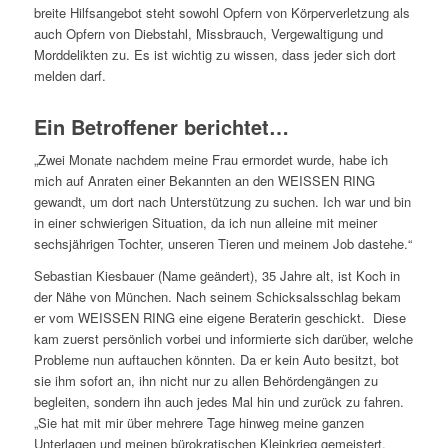
breite Hilfsangebot steht sowohl Opfern von Körperverletzung als
auch Opfern von Diebstahl, Missbrauch, Vergewaltigung und
Morddelikten zu. Es ist wichtig zu wissen, dass jeder sich dort
melden darf.
Ein Betroffener berichtet…
„Zwei Monate nachdem meine Frau ermordet wurde, habe ich
mich auf Anraten einer Bekannten an den WEISSEN RING
gewandt, um dort nach Unterstützung zu suchen. Ich war und bin
in einer schwierigen Situation, da ich nun alleine mit meiner
sechsjährigen Tochter, unseren Tieren und meinem Job dastehe.“
Sebastian Kiesbauer (Name geändert), 35 Jahre alt, ist Koch in
der Nähe von München. Nach seinem Schicksalsschlag bekam
er vom WEISSEN RING eine eigene Beraterin geschickt. Diese
kam zuerst persönlich vorbei und informierte sich darüber, welche
Probleme nun auftauchen könnten. Da er kein Auto besitzt, bot
sie ihm sofort an, ihn nicht nur zu allen Behördengängen zu
begleiten, sondern ihn auch jedes Mal hin und zurück zu fahren.
„Sie hat mit mir über mehrere Tage hinweg meine ganzen
Unterlagen und meinen bürokratischen Kleinkrieg gemeistert.