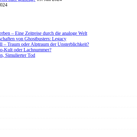
2024
rben – Eine Zeitreise durch die analoge Welt
tschaften von Ghostbusters: Legacy
ll – Traum oder Alptraum der Unsterblichkeit?
o-Kult oder Lachnummer?
n, Simulierter Tod