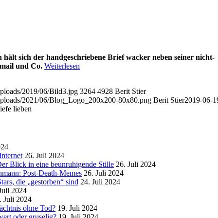
 hält sich der handgeschriebene Brief wacker neben seiner nicht-
mail und Co.
Weiterlesen
uploads/2019/06/Bild3.jpg
3264
4928
Berit Stier
t/uploads/2021/06/Blog_Logo_200x200-80x80.png
Berit Stier
2019-06-1
efe lieben
024
nternet
26. Juli 2024
r Blick in eine beunruhigende Stille
26. Juli 2024
enmann: Post-Death-Memes
26. Juli 2024
ars, die „gestorben“ sind
24. Juli 2024
Juli 2024
. Juli 2024
mächtnis ohne Tod?
19. Juli 2024
ert oder gruselig?
19. Juli 2024