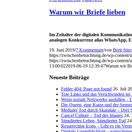
Warum wir Briefe lieben
Im Zeitalter der digitalen Kommunikation
analogen Konkurrenz alias WhatsApp, E
19. Juni 2019
/
7 Kommentare
/
von
Berit Stier
https://zwischenbetrachtung.de/wp-content/
https://zwischenbetrachtung.de/wp-conten
13:00:02
2019-06-19 12:39:47
Warum wir Bri
Neueste Beiträge
Fehler 404: Page not found
26. Juli 2
Tote Links und das Verschwinden im I
Wenn soziale Netzwerke ausfallen – De
Die Queen, eine Katze und der Sens
Medialer Tod durch Skandale – Drei St
Cancel Culture – Tod des Images
24. 
Simuliertes Leben, Simulierter Tod
24
Resurrecting Icons – Gibt es ein Ver
Digitale Unsterblichkeit – wünschensw