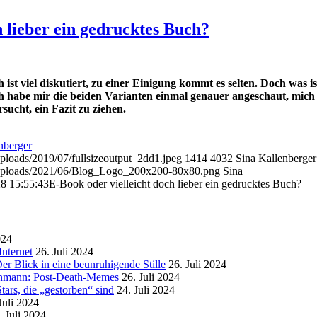
h lieber ein gedrucktes Buch?
t viel diskutiert, zu einer Einigung kommt es selten. Doch was is
ch habe mir die beiden Varianten einmal genauer angeschaut, mich
sucht, ein Fazit zu ziehen.
nberger
uploads/2019/07/fullsizeoutput_2dd1.jpeg
1414
4032
Sina Kallenberger
t/uploads/2021/06/Blog_Logo_200x200-80x80.png
Sina
8 15:55:43
E-Book oder vielleicht doch lieber ein gedrucktes Buch?
024
nternet
26. Juli 2024
r Blick in eine beunruhigende Stille
26. Juli 2024
enmann: Post-Death-Memes
26. Juli 2024
ars, die „gestorben“ sind
24. Juli 2024
Juli 2024
. Juli 2024