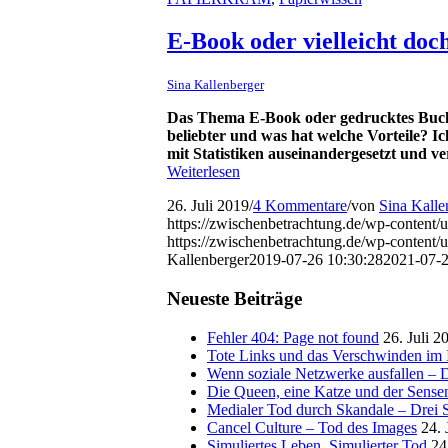
E-Book oder vielleicht doc
Sina Kallenberger
Das Thema E-Book oder gedrucktes Buch is
beliebter und was hat welche Vorteile? I
mit Statistiken auseinandergesetzt und ver
Weiterlesen
26. Juli 2019
/
4 Kommentare
/
von
Sina Kalle
https://zwischenbetrachtung.de/wp-content/
https://zwischenbetrachtung.de/wp-conten
Kallenberger
2019-07-26 10:30:28
2021-07-2
Neueste Beiträge
Fehler 404: Page not found
26. Juli 2
Tote Links und das Verschwinden im I
Wenn soziale Netzwerke ausfallen – De
Die Queen, eine Katze und der Sens
Medialer Tod durch Skandale – Drei St
Cancel Culture – Tod des Images
24. 
Simuliertes Leben, Simulierter Tod
24