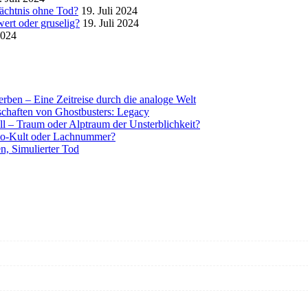
mächtnis ohne Tod?
19. Juli 2024
ert oder gruselig?
19. Juli 2024
2024
rben – Eine Zeitreise durch die analoge Welt
tschaften von Ghostbusters: Legacy
ll – Traum oder Alptraum der Unsterblichkeit?
o-Kult oder Lachnummer?
n, Simulierter Tod