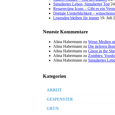
Simuliertes Leben, Simulierter Tod
24
Resurrecting Icons – Gibt es ein Ver
Digitale Unsterblichkeit – wünschensw
Legenden bleiben für immer
19. Juli 
Neueste Kommentare
Alina Habermann
zu
Wenn Medien ste
Alina Habermann
zu
Die tieferen Bo
Alina Habermann
zu
Ghost in the She
Alina Habermann
zu
Zombies: Voodo
Alina Habermann
zu
Simuliertes Lebe
Kategorien
ARBEIT
GESPENSTER
GRÜN