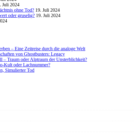
. Juli 2024
mächtnis ohne Tod?
19. Juli 2024
ert oder gruselig?
19. Juli 2024
2024
rben – Eine Zeitreise durch die analoge Welt
tschaften von Ghostbusters: Legacy
ll – Traum oder Alptraum der Unsterblichkeit?
o-Kult oder Lachnummer?
n, Simulierter Tod