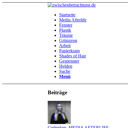
Startseite
Media Afterlife
Fenster
Plastik
Träume
Grünzeug
Arbeit
Papierkram
Shades of Hair
Gespenster
Helden
Suche
Menü
Beiträge
Gedenken
,
MEDIA AFTERLIFE