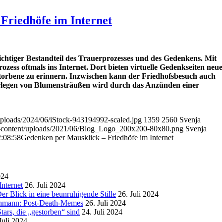
Friedhöfe im Internet
ichtiger Bestandteil des Trauerprozesses und des Gedenkens. Mit
Prozess oftmals ins Internet. Dort bieten virtuelle Gedenkseiten neu
orbene zu erinnern. I
nzwischen kann der Friedhofsbesuch auch
erlegen von Blumensträußen wird durch das Anzünden einer
uploads/2024/06/iStock-943194992-scaled.jpg
1359
2560
Svenja
wp-content/uploads/2021/06/Blog_Logo_200x200-80x80.png
Svenja
:08:58
Gedenken per Mausklick – Friedhöfe im Internet
024
nternet
26. Juli 2024
r Blick in eine beunruhigende Stille
26. Juli 2024
enmann: Post-Death-Memes
26. Juli 2024
ars, die „gestorben“ sind
24. Juli 2024
Juli 2024