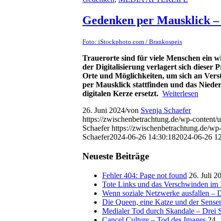
Gedenken per Mausklick – 
Foto: iStockphoto.com / Brankospeis
Trauero
rte sind
für viele Menschen
ein w
der Digitalisierung verlagert sich dieser 
Orte und Möglichkeiten, um sich an Verst
per Mausklick stattfinden und das Nied
digitalen Kerze ersetzt.
Weiterlesen
26. Juni 2024
/
von
Svenja Schaefer
https://zwischenbetrachtung.de/wp-content/
Schaefer
https://zwischenbetrachtung.de/
Schaefer
2024-06-26 14:30:18
2024-06-26 12
Neueste Beiträge
Fehler 404: Page not found
26. Juli 2
Tote Links und das Verschwinden im I
Wenn soziale Netzwerke ausfallen – De
Die Queen, eine Katze und der Sens
Medialer Tod durch Skandale – Drei St
Cancel Culture – Tod des Images
24. 