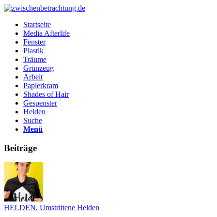
Startseite
Media Afterlife
Fenster
Plastik
Träume
Grünzeug
Arbeit
Papierkram
Shades of Hair
Gespenster
Helden
Suche
Menü
Beiträge
HELDEN
,
Umstrittene Helden