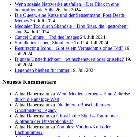
Wenn soziale Netzwerke ausfallen – Der Blick in eine
beunruhigende Stille
26. Juli 2024
Die Queen, eine Katze und der Sensenmann: Post-Death-
Memes
26. Juli 2024
Medialer Tod durch Skandale – Drei Stars, die „gestorben“
sind
24. Juli 2024
Cancel Culture – Tod des Images
24. Juli 2024
Simuliertes Leben, Simulierter Tod
24. Juli 2024
Resurrecting Icons – Gibt es ein Vermächtnis ohne Tod?
19.
Juli 2024
Digitale Unsterblichkeit – wünschenswert oder gruselig?
19.
Juli 2024
Legenden bleiben für immer
19. Juli 2024
Neueste Kommentare
Alina Habermann
zu
Wenn Medien sterben – Eine Zeitreise
durch die analoge Welt
Alina Habermann
zu
Die tieferen Botschaften von
Ghostbusters: Legacy
Alina Habermann
zu
Ghost in the Shell – Traum oder
Alptraum der Unsterblichkeit?
Alina Habermann
zu
Zombies: Voodoo-Kult oder
Lachnummer?