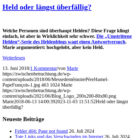
Held oder längst überfällig?
Welche Personen sind überhaupt Helden? Diese Frage klingt
einfach, ist aber in Wirklichkeit sehr schwer.
Die „Umstrittene
Helden“-Serie des Heldenblogs wagt einen Antwortversuch
.
Marie argumentiert: hochgelobt, aber kein Held.
Weiterlesen
13. Juni 2018
/
1 Kommentar
/
von
Marie
https://zwischenbetrachtung.de/wp-
content/uploads/2018/06/MessedemémoirePèreHamel-
PapeFrançois-1.jpg
463
1024
Marie
https://zwischenbetrachtung.de/wp-
content/uploads/2021/06/Blog_Logo_200x200-80x80.png
Marie
2018-06-13 14:00:39
2023-11-03 11:51:52
Held oder längst
überfällig?
Neueste Beiträge
Fehler 404: Page not found
26. Juli 2024
Tote Links und das Verschwinden im Internet
26. Juli 2024