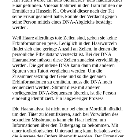
Haar gefunden. Videoaufnahmen in der Tram führten die
Ermittler zu Hussein K.. Obwohl dieser nach der Tat
seine Frisur geändert hatte, konnte der Verdacht gegen
seine Person mittels eines DNA-Abgleichs bestätigt
werden.
Weil Haare allerdings tote Zellen sind, geben sie keine
Erbinformationen preis. Lediglich in den Haarwurzeln
findet sich eine geringe Anzahl an Zellen, in denen die
persönliche Erbsubstanz versteckt ist. Bei der DNA-
Haaranalyse müssen diese Zellen zunächst vervielfältigt
werden. Die gefundene DNA kann dann mit anderen
Spuren vom Tatort verglichen werden. Um die
Zusammensetzung der Gene und so die genauen
Erbinformationen zu ermitteln, muss die DNA noch
sequenziert werden. Stimmt diese mit anderen
vorliegenden DNA-Sequenzen überein, ist die Person
eindeutig identifiziert. Ein langwieriger Prozess.
Die Haaranalyse ist nicht nur bei einem Mordfall nützlich
um den Täter zu identifizieren, auch bei Vorwürfen des
sexuellen Missbrauchs kann ein Haar helfen, um
Informationen über den Tathergang zu bekommen. Mit
einer toxikologischen Untersuchung kann beispielsweise
die Aussage des Opfers überprüft werden. Der Forensiker