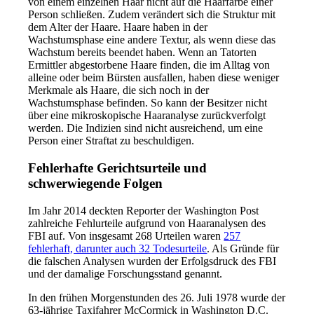
von einem einzelnen Haar nicht auf die Haarfarbe einer
Person schließen. Zudem verändert sich die Struktur mit
dem Alter der Haare. Haare haben in der
Wachstumsphase eine andere Textur, als wenn diese das
Wachstum bereits beendet haben. Wenn an Tatorten
Ermittler abgestorbene Haare finden, die im Alltag von
alleine oder beim Bürsten ausfallen, haben diese weniger
Merkmale als Haare, die sich noch in der
Wachstumsphase befinden. So kann der Besitzer nicht
über eine mikroskopische Haaranalyse zurückverfolgt
werden. Die Indizien sind nicht ausreichend, um eine
Person einer Straftat zu beschuldigen.
Fehlerhafte Gerichtsurteile und
schwerwiegende Folgen
Im Jahr 2014 deckten Reporter der Washington Post
zahlreiche Fehlurteile aufgrund von Haaranalysen des
FBI auf. Von insgesamt 268 Urteilen waren
257
fehlerhaft, darunter auch 32 Todesurteile
. Als Gründe für
die falschen Analysen wurden der Erfolgsdruck des FBI
und der damalige Forschungsstand genannt.
In den frühen Morgenstunden des 26. Juli 1978 wurde der
63-jährige Taxifahrer McCormick in Washington D.C.