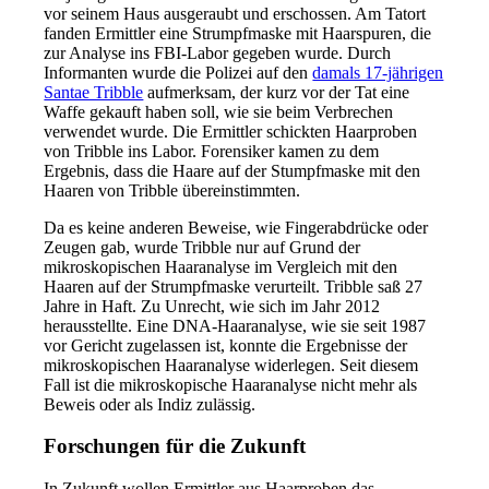
vor seinem Haus ausgeraubt und erschossen. Am Tatort
fanden Ermittler eine Strumpfmaske mit Haarspuren, die
zur Analyse ins FBI-Labor gegeben wurde. Durch
Informanten wurde die Polizei auf den
damals 17-jährigen
Santae Tribble
aufmerksam, der kurz vor der Tat eine
Waffe gekauft haben soll, wie sie beim Verbrechen
verwendet wurde. Die Ermittler schickten Haarproben
von Tribble ins Labor. Forensiker kamen zu dem
Ergebnis, dass die Haare auf der Stumpfmaske mit den
Haaren von Tribble übereinstimmten.
Da es keine anderen Beweise, wie Fingerabdrücke oder
Zeugen gab, wurde Tribble nur auf Grund der
mikroskopischen Haaranalyse im Vergleich mit den
Haaren auf der Strumpfmaske verurteilt. Tribble saß 27
Jahre in Haft. Zu Unrecht, wie sich im Jahr 2012
herausstellte. Eine DNA-Haaranalyse, wie sie seit 1987
vor Gericht zugelassen ist, konnte die Ergebnisse der
mikroskopischen Haaranalyse widerlegen. Seit diesem
Fall ist die mikroskopische Haaranalyse nicht mehr als
Beweis oder als Indiz zulässig.
Forschungen für die Zukunft
In Zukunft wollen Ermittler aus Haarproben das