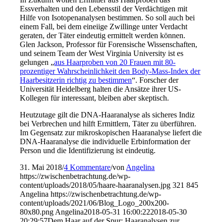
Essverhalten und den Lebensstil der Verdächtigen mit
Hilfe von Isotopenanalysen bestimmen. So soll auch bei
einem Fall, bei dem eineiige Zwillinge unter Verdacht
geraten, der Täter eindeutig ermittelt werden können.
Glen Jackson, Professor für Forensische Wissenschaften,
und seinem Team der West Virginia University ist es
gelungen „
aus Haarproben von 20 Frauen mit 80-
prozentiger Wahrscheinlichkeit den Body-Mass-Index der
Haarbesitzerin richtig zu bestimmen
“. Forscher der
Universität Heidelberg halten die Ansätze ihrer US-
Kollegen für interessant, bleiben aber skeptisch.
Heutzutage gilt die DNA-Haaranalyse als sicheres Indiz
bei Verbrechen und hilft Ermittlern, Täter zu überführen.
Im Gegensatz zur mikroskopischen Haaranalyse liefert die
DNA-Haaranalyse die individuelle Erbinformation der
Person und die Identifizierung ist eindeutig.
31. Mai 2018
/
4 Kommentare
/
von
Angelina
https://zwischenbetrachtung.de/wp-
content/uploads/2018/05/haare-haaranalysen.jpg
321
845
Angelina
https://zwischenbetrachtung.de/wp-
content/uploads/2021/06/Blog_Logo_200x200-
80x80.png
Angelina
2018-05-31 16:00:22
2018-05-30
20:29:57
Dem Haar auf der Spur: Haaranalysen zur