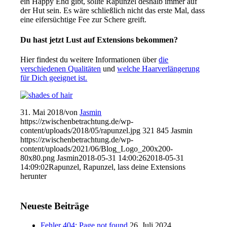
ein Happy End gibt, sollte Rapunzel deshalb immer auf
der Hut sein. Es wäre schließlich nicht das erste Mal, dass
eine eifersüchtige Fee zur Schere greift.
Du hast jetzt Lust auf Extensions bekommen?
Hier findest du weitere Informationen über
die
verschiedenen Qualitäten
und
welche Haarverlängerung
für Dich geeignet ist.
31. Mai 2018
/
von
Jasmin
https://zwischenbetrachtung.de/wp-
content/uploads/2018/05/rapunzel.jpg
321
845
Jasmin
https://zwischenbetrachtung.de/wp-
content/uploads/2021/06/Blog_Logo_200x200-
80x80.png
Jasmin
2018-05-31 14:00:26
2018-05-31
14:09:02
Rapunzel, Rapunzel, lass deine Extensions
herunter
Neueste Beiträge
Fehler 404: Page not found
26. Juli 2024