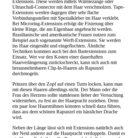
Extensions. Diese werden mittels Wärmezange oder
Ultraschall-Connector mit dem Haar verschmolzen. Tape-
Extensions werden dagegen über sehr flache
Verbindungsstellen mit Spezialkleber im Haar verklebt.
Bei Microring-Extensions erfolgt die Fixierung über
kleine Ringe, die am Eigenhaar angebracht werden.
Brasilianische und amerikanische Frauen nutzen zum
Beispiel auch sogenannte Werft-Extensions. Sie werden
ins Haar eingenäht und eingeflochten. Ähnliche
Techniken kommen auch bei den Bartextensions zum
Einsatz. Wer vor den Kosten einer dauerhaften
Haarverlängerung zurückschreckt, kann sich auch mit
herausnehmbaren Clip-In-Haaren als Rapunzel
durchmogeln.
Prinzen über den Zopf auf einen Turm locken, kann man
mit diesen Haaren allerdings nicht. Der Mann oder die
Frau des Herzens sollte stattdessen lieber der Versuchung
widerstehen, zu fest an der Haarpracht zuziehen. Denn
ein paar lose Haarsträhnen könnten schnell dazu führen,
dass aus dem schönen Rapunzel ein hässlicher Drache
wird.
Neben der Länge lässt sich mit Extensions natürlich auch
der Neid anderer auf die Haarpracht verdoppeln. Damit es