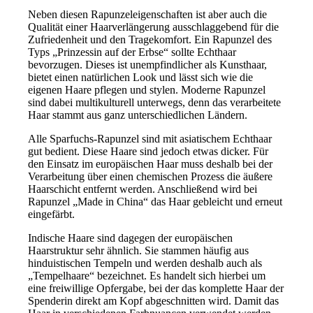
Neben diesen Rapunzeleigenschaften ist aber auch die
Qualität einer Haarverlängerung ausschlaggebend für die
Zufriedenheit und den Tragekomfort. Ein Rapunzel des
Typs „Prinzessin auf der Erbse“ sollte Echthaar
bevorzugen. Dieses ist unempfindlicher als Kunsthaar,
bietet einen natürlichen Look und lässt sich wie die
eigenen Haare pflegen und stylen. Moderne Rapunzel
sind dabei multikulturell unterwegs, denn das verarbeitete
Haar stammt aus ganz unterschiedlichen Ländern.
Alle Sparfuchs-Rapunzel sind mit asiatischem Echthaar
gut bedient. Diese Haare sind jedoch etwas dicker. Für
den Einsatz im europäischen Haar muss deshalb bei der
Verarbeitung über einen chemischen Prozess die äußere
Haarschicht entfernt werden. Anschließend wird bei
Rapunzel „Made in China“ das Haar gebleicht und erneut
eingefärbt.
Indische Haare sind dagegen der europäischen
Haarstruktur sehr ähnlich. Sie stammen häufig aus
hinduistischen Tempeln und werden deshalb auch als
„Tempelhaare“ bezeichnet. Es handelt sich hierbei um
eine freiwillige Opfergabe, bei der das komplette Haar der
Spenderin direkt am Kopf abgeschnitten wird. Damit das