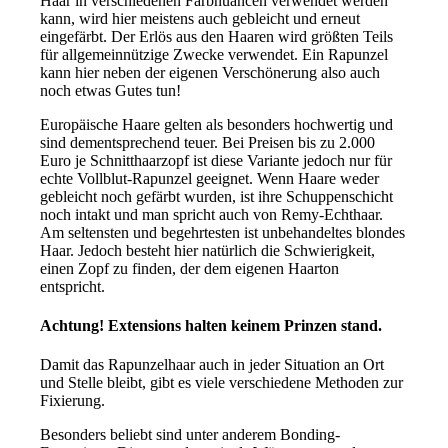
Haar in verschiedenen Farbnuancen verwendet werden
kann, wird hier meistens auch gebleicht und erneut
eingefärbt. Der Erlös aus den Haaren wird größten Teils
für allgemeinnützige Zwecke verwendet. Ein Rapunzel
kann hier neben der eigenen Verschönerung also auch
noch etwas Gutes tun!
Europäische Haare gelten als besonders hochwertig und
sind dementsprechend teuer. Bei Preisen bis zu 2.000
Euro je Schnitthaarzopf ist diese Variante jedoch nur für
echte Vollblut-Rapunzel geeignet. Wenn Haare weder
gebleicht noch gefärbt wurden, ist ihre Schuppenschicht
noch intakt und man spricht auch von Remy-Echthaar.
Am seltensten und begehrtesten ist unbehandeltes blondes
Haar. Jedoch besteht hier natürlich die Schwierigkeit,
einen Zopf zu finden, der dem eigenen Haarton
entspricht.
Achtung! Extensions halten keinem Prinzen stand.
Damit das Rapunzelhaar auch in jeder Situation an Ort
und Stelle bleibt, gibt es viele verschiedene Methoden zur
Fixierung.
Besonders beliebt sind unter anderem Bonding-