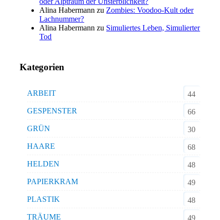
oder Alptraum der Unsterblichkeit?
Alina Habermann
zu
Zombies: Voodoo-Kult oder
Lachnummer?
Alina Habermann
zu
Simuliertes Leben, Simulierter
Tod
Kategorien
ARBEIT
44
GESPENSTER
66
GRÜN
30
HAARE
68
HELDEN
48
PAPIERKRAM
49
PLASTIK
48
TRÄUME
49