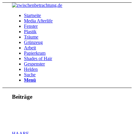
Startseite
Media Afterlife
Fenster
Plastik
Träume
Grünzeug
Arbeit
Papierkram
Shades of Hair
Gespenster
Helden
Suche
Menü
Beiträge
HAARE