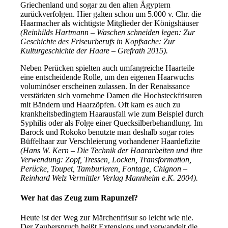
Griechenland und sogar zu den alten Ägyptern
zurückverfolgen. Hier galten schon um 5.000 v. Chr. die
Haarmacher als wichtigste Mitglieder der Königshäuser
(Reinhilds Hartmann – Waschen schneiden legen: Zur
Geschichte des Friseurberufs in Kopfsache: Zur
Kulturgeschichte der Haare – Grefrath 2015).
Neben Perücken spielten auch umfangreiche Haarteile
eine entscheidende Rolle, um den eigenen Haarwuchs
voluminöser erscheinen zulassen. In der Renaissance
verstärkten sich vornehme Damen die Hochsteckfrisuren
mit Bändern und Haarzöpfen. Oft kam es auch zu
krankheitsbedingtem Haarausfall wie zum Beispiel durch
Syphilis oder als Folge einer Quecksilberbehandlung. Im
Barock und Rokoko benutzte man deshalb sogar rotes
Büffelhaar zur Verschleierung vorhandener Haardefizite
(Hans W. Kern – Die Technik der Haararbeiten und ihre
Verwendung: Zopf, Tressen, Locken, Transformation,
Perücke, Toupet, Tamburieren, Fontage, Chignon –
Reinhard Welz Vermittler Verlag Mannheim e.K. 2004).
Wer hat das Zeug zum Rapunzel?
Heute ist der Weg zur Märchenfrisur so leicht wie nie.
Der Zauberspruch heißt Extensions und verwandelt die