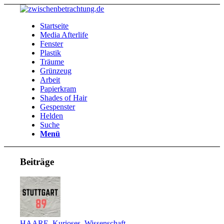
Startseite
Media Afterlife
Fenster
Plastik
Träume
Grünzeug
Arbeit
Papierkram
Shades of Hair
Gespenster
Helden
Suche
Menü
Beiträge
HAARE
,
Kurioses
,
Wissenschaft