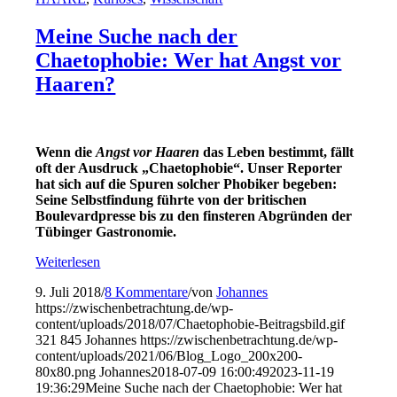
Meine Suche nach der
Chaetophobie: Wer hat Angst vor
Haaren?
Wenn die
Angst vor Haaren
das Leben bestimmt, fällt
oft der Ausdruck „Chaetophobie“. Unser Reporter
hat sich auf die Spuren solcher Phobiker begeben:
Seine Selbstfindung führte von der britischen
Boulevardpresse bis zu den finsteren Abgründen der
Tübinger Gastronomie.
Weiterlesen
9. Juli 2018
/
8 Kommentare
/
von
Johannes
https://zwischenbetrachtung.de/wp-
content/uploads/2018/07/Chaetophobie-Beitragsbild.gif
321
845
Johannes
https://zwischenbetrachtung.de/wp-
content/uploads/2021/06/Blog_Logo_200x200-
80x80.png
Johannes
2018-07-09 16:00:49
2023-11-19
19:36:29
Meine Suche nach der Chaetophobie: Wer hat