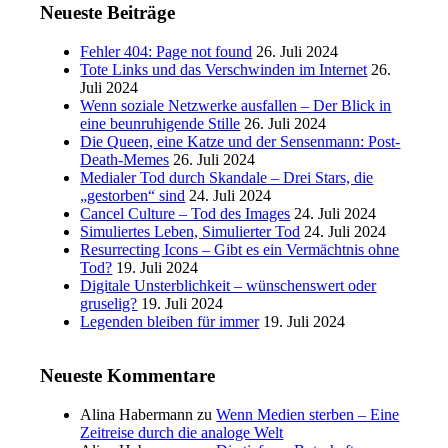
Neueste Beiträge
Fehler 404: Page not found
26. Juli 2024
Tote Links und das Verschwinden im Internet
26.
Juli 2024
Wenn soziale Netzwerke ausfallen – Der Blick in
eine beunruhigende Stille
26. Juli 2024
Die Queen, eine Katze und der Sensenmann: Post-
Death-Memes
26. Juli 2024
Medialer Tod durch Skandale – Drei Stars, die
„gestorben“ sind
24. Juli 2024
Cancel Culture – Tod des Images
24. Juli 2024
Simuliertes Leben, Simulierter Tod
24. Juli 2024
Resurrecting Icons – Gibt es ein Vermächtnis ohne
Tod?
19. Juli 2024
Digitale Unsterblichkeit – wünschenswert oder
gruselig?
19. Juli 2024
Legenden bleiben für immer
19. Juli 2024
Neueste Kommentare
Alina Habermann
zu
Wenn Medien sterben – Eine
Zeitreise durch die analoge Welt