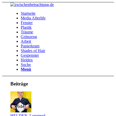
Startseite
Media Afterlife
Fenster
Plastik
Träume
Grünzeug
Arbeit
Papierkram
Shades of Hair
Gespenster
Helden
Suche
Menü
Beiträge
HELDEN
,
Longread