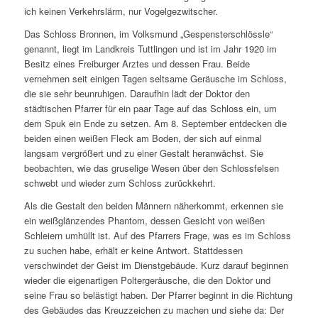
ich keinen Verkehrslärm, nur Vogelgezwitscher.
Das Schloss Bronnen, im Volksmund „Gespensterschlössle“
genannt, liegt im Landkreis Tuttlingen und ist im Jahr 1920 im
Besitz eines Freiburger Arztes und dessen Frau. Beide
vernehmen seit einigen Tagen seltsame Geräusche im Schloss,
die sie sehr beunruhigen. Daraufhin lädt der Doktor den
städtischen Pfarrer für ein paar Tage auf das Schloss ein, um
dem Spuk ein Ende zu setzen. Am 8. September entdecken die
beiden einen weißen Fleck am Boden, der sich auf einmal
langsam vergrößert und zu einer Gestalt heranwächst. Sie
beobachten, wie das gruselige Wesen über den Schlossfelsen
schwebt und wieder zum Schloss zurückkehrt.
Als die Gestalt den beiden Männern näherkommt, erkennen sie
ein weißglänzendes Phantom, dessen Gesicht von weißen
Schleiern umhüllt ist. Auf des Pfarrers Frage, was es im Schloss
zu suchen habe, erhält er keine Antwort. Stattdessen
verschwindet der Geist im Dienstgebäude. Kurz darauf beginnen
wieder die eigenartigen Poltergeräusche, die den Doktor und
seine Frau so belästigt haben. Der Pfarrer beginnt in die Richtung
des Gebäudes das Kreuzzeichen zu machen und siehe da: Der