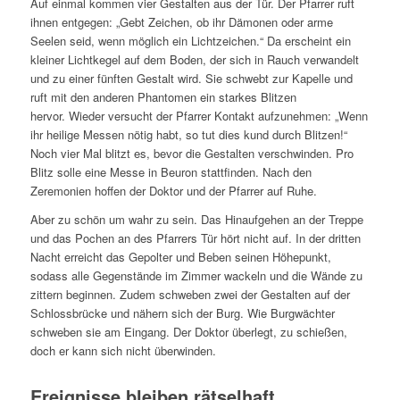
Auf einmal kommen vier Gestalten aus der Tür. Der Pfarrer ruft
ihnen entgegen: „Gebt Zeichen, ob ihr Dämonen oder arme
Seelen seid, wenn möglich ein Lichtzeichen.“ Da erscheint ein
kleiner Lichtkegel auf dem Boden, der sich in Rauch verwandelt
und zu einer fünften Gestalt wird. Sie schwebt zur Kapelle und
ruft mit den anderen Phantomen ein starkes Blitzen
hervor.
Wieder versucht der Pfarrer Kontakt aufzunehmen: „Wenn
ihr heilige Messen nötig habt, so tut dies kund durch Blitzen!“
Noch vier Mal blitzt es, bevor die Gestalten verschwinden. Pro
Blitz solle eine Messe in Beuron stattfinden. Nach den
Zeremonien hoffen der Doktor und der Pfarrer auf Ruhe.
Aber zu schön um wahr zu sein. Das Hinaufgehen an der Treppe
und das Pochen an des Pfarrers Tür hört nicht auf. In der dritten
Nacht erreicht das Gepolter und Beben seinen Höhepunkt,
sodass alle Gegenstände im Zimmer wackeln und die Wände zu
zittern beginnen. Zudem schweben zwei der Gestalten auf der
Schlossbrücke und nähern sich der Burg. Wie Burgwächter
schweben sie am Eingang. Der Doktor überlegt, zu schießen,
doch er kann sich nicht überwinden.
Ereignisse bleiben rätselhaft