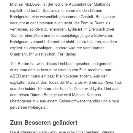
Michael McDowell ist der tödliche Autounfall der Maitlands
explizit und brutal. Später exhumieren sie den Dämon
Betelgeuse, eine wesentlich grausamere Gestalt. Betelgeuse
versucht in der Urversion auch nicht, die Familie Deetz zu
vertreiben, sondern zu ermorden. Lydia ist im Drehbuch zwei
Töchter, eine ältere und eine neunjährige jüngere Schwester.
Betelgeuse versucht die erstere nicht nur zu heiraten, sondern
explizit zu vergewaltigen, letztere wird
nur
verstümmelt.
Charmant. Ihr wisst schon. Für Kinder.
Tim Burton hat wohl dieses Drehbuch gesehen und gemeint,
dass man daraus bestimmt einen guten Film machen kann.
ABER man muss ein paar Kleinigkeiten ändern. Aus der
expliziten Gewalt des Todes der Maitlands wird ein
sanfterer
Tod,
aus den beiden Töchtern der Familie Deetz wird Lydia. Und aus
dem bösen Dämon Betelgeuse wird Michael Keatons
überzogener Mix aus einem Gebrauchtwagenhändler und einem
perversen Poltergeist.
Zum Besseren geändert
Die Änderungen waren wohl eine gute Entscheidung. Winona