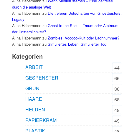
Alina Habermann
zu
Wenn Medien sterben – Eine Zeitreise
durch die analoge Welt
Alina Habermann
zu
Die tieferen Botschaften von Ghostbusters:
Legacy
Alina Habermann
zu
Ghost in the Shell – Traum oder Alptraum
der Unsterblichkeit?
Alina Habermann
zu
Zombies: Voodoo-Kult oder Lachnummer?
Alina Habermann
zu
Simuliertes Leben, Simulierter Tod
Kategorien
ARBEIT
44
GESPENSTER
66
GRÜN
30
HAARE
68
HELDEN
48
PAPIERKRAM
49
PLASTIK
48