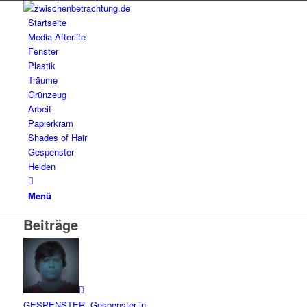
Startseite
Media Afterlife
Fenster
Plastik
Träume
Grünzeug
Arbeit
Papierkram
Shades of Hair
Gespenster
Helden
Menü
Beiträge
GESPENSTER
,
Gespenster in...