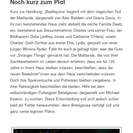
Noch kurz zum Plot
Kurz zur Handlung: „Beetlejuice“ beginnt mit dem tragischen Tod
der Maitlands, dargestellt von Alec Baldwin und Geena Davis. In
ihr nun leerstehendes Haus zieht alsbald die reiche Familie Deetz
ein, bestehend aus Bauunternehmer Charles und seiner Frau, der
Bildhauerin Delia (Jeffrey Jones und Catherine O’Hara), sowie
Charles‘ Goth-Tochter aus erster Ehe, Lydia, gespielt von einer
jungen Winona Ryder. Falls ihr euch je gefragt habt, was die Gute
vor „Stranger Things“ gemacht hat. Die Maitlands, die von ihrer
Sachbearbeiterin im Leben danach erfahren, dass sie für 125
Jahre in ihrem Haus bleiben müssen, beschließen, dass die
neuen Bewohner*innen aus dem Haus verschwinden müssen.
Doch ihre Spukversuche und Poltereien bleiben vergebens. In
ihrer Ratlosigkeit beschließen die beiden, Hilfe bei dem
selbstständigen Poltergeist Betelgeuse, dargestellt von Michael
Keaton, zu suchen. Diese Entscheidung soll sich jedoch schon
bald als Fehler herausstellen, denn Betelgeuse verfolgt voll und
ganz seine eigenen Pläne.