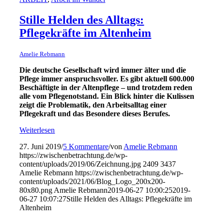
Stille Helden des Alltags:
Pflegekräfte im Altenheim
Amelie Rebmann
Die deutsche Gesellschaft wird immer älter und die
Pflege immer anspruchsvoller. Es gibt aktuell 600.000
Beschäftigte in der Altenpflege – und trotzdem reden
alle vom Pflegenotstand. Ein Blick hinter die Kulissen
zeigt die Problematik, den Arbeitsalltag einer
Pflegekraft und das Besondere dieses Berufes.
Weiterlesen
27. Juni 2019
/
5 Kommentare
/
von
Amelie Rebmann
https://zwischenbetrachtung.de/wp-
content/uploads/2019/06/Zeichnung.jpg
2409
3437
Amelie Rebmann
https://zwischenbetrachtung.de/wp-
content/uploads/2021/06/Blog_Logo_200x200-
80x80.png
Amelie Rebmann
2019-06-27 10:00:25
2019-
06-27 10:07:27
Stille Helden des Alltags: Pflegekräfte im
Altenheim