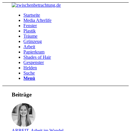
Startseite
Media Afterlife
Fenster
Plastik
Träume
Grünzeug
Arbeit
Papierkram
Shades of Hair
Gespenster
Helden
Suche
Menü
Beiträge
ARBEIT
,
Arbeit im Wandel