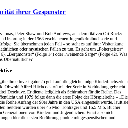
arität ihrer Gespenster
stus Jonas, Peter Shaw und Bob Andrews, aus dem fiktiven Ort Rocky
hren Ursprung in der 1968 erschienenen Jugendkrimibuchserie und
Erfolge. Sie übernehmen jeden Fall – so steht es auf ihrer Visitenkarte.
atürlichen oder mystischen Fällen zu tun. Es geht um „Poltergeister“
 6), „Bergmonster“ (Folge 14) oder „weinende Särge“ (Folge 42). Was
as Übernatürliche?
ektive
„the three Investigators“) geht auf die gleichnamige Kinderbuchserie i
ck. Obwohl Alfred Hitchcock oft mit der Serie in Verbindung gebracht
rei Detektive. Er diente lediglich als Schirmherr für die Reihe. Das
entlicht und 1979 folgte dann die erste Folge der Hörspielreihe – „Die
ie Reihe Anfang der 90er Jahre in den USA eingestellt wurde, läuft si
ter. Seitdem wurden über 45 Mio. Tonträger und 16,5 Mio. Bücher
em Generationen von Kindern und Jugendlichen. Es ist also nicht
Jungen hier die ersten Berührungspunkte mit gespenstischen und