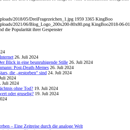
uploads/2018/05/DreiFragezeichen_1.jpg
1959
3365
KingBoo
t/uploads/2021/06/Blog_Logo_200x200-80x80.png
KingBoo
2018-06-01
nd die Popularität ihrer Gespenster
024
nternet
26. Juli 2024
r Blick in eine beunruhigende Stille
26. Juli 2024
enmann: Post-Death-Memes
26. Juli 2024
ars, die „gestorben“ sind
24. Juli 2024
Juli 2024
. Juli 2024
mächtnis ohne Tod?
19. Juli 2024
ert oder gruselig?
19. Juli 2024
2024
rben – Eine Zeitreise durch die analoge Welt