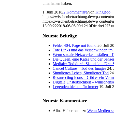
unterhalten haben.
1. Juni 2018
/
2 Kommentare
/
von
KingBoo
https://zwischenbetrachtung.de/wp-content/
https://zwischenbetrachtung.de/wp-conten
13:00:22
2018-06-06 09:12:10
Die drei ??? u
Neueste Beiträge
Fehler 404: Page not found
26. Juli 2
Tote Links und das Verschwinden im I
Wenn soziale Netzwerke ausfallen – De
Die Queen, eine Katze und der Sens
Medialer Tod durch Skandale – Drei St
Cancel Culture – Tod des Images
24. 
Simuliertes Leben, Simulierter Tod
24
Resurrecting Icons – Gibt es ein Ver
Digitale Unsterblichkeit – wünschensw
Legenden bleiben für immer
19. Juli 
Neueste Kommentare
Alina Habermann
zu
Wenn Medien ste