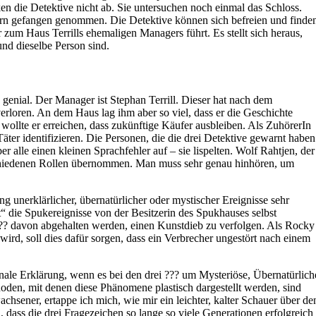
ken die Detektive nicht ab. Sie untersuchen noch einmal das Schloss.
n gefangen genommen. Die Detektive können sich befreien und finde
zum Haus Terrills ehemaligen Managers führt. Es stellt sich heraus,
nd dieselbe Person sind.
 genial. Der Manager ist Stephan Terrill. Dieser hat nach dem
loren. An dem Haus lag ihm aber so viel, dass er die Geschichte
 wollte er erreichen, dass zukünftige Käufer ausbleiben. Als ZuhörerIn
ter identifizieren. Die Personen, die die drei Detektive gewarnt haben
er alle einen kleinen Sprachfehler auf – sie lispelten. Wolf Rahtjen, der
rschiedenen Rollen übernommen. Man muss sehr genau hinhören, um
g unerklärlicher, übernatürlicher oder mystischer Ereignisse sehr
t“ die Spukereignisse von der Besitzerin des Spukhauses selbst
i ??? davon abgehalten werden, einen Kunstdieb zu verfolgen. Als Rocky
ird, soll dies dafür sorgen, dass ein Verbrecher ungestört nach einem
onale Erklärung, wenn es bei den drei ??? um Mysteriöse, Übernatürlich
oden, mit denen diese Phänomene plastisch dargestellt werden, sind
hsener, ertappe ich mich, wie mir ein leichter, kalter Schauer über de
h, dass die drei Fragezeichen so lange so viele Generationen erfolgreich