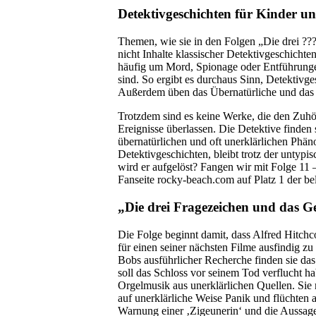
Detektivgeschichten für Kinder u
Themen, wie sie in den Folgen „Die drei ???
nicht Inhalte klassischer Detektivgeschichte
häufig um Mord, Spionage oder Entführungen
sind. So ergibt es durchaus Sinn, Detektivge
Außerdem üben das Übernatürliche und das 
Trotzdem sind es keine Werke, die den Zuhö
Ereignisse überlassen. Die Detektive finden 
übernatürlichen und oft unerklärlichen Phän
Detektivgeschichten, bleibt trotz der untypis
wird er aufgelöst? Fangen wir mit Folge 11 –
Fanseite rocky-beach.com auf Platz 1 der be
„Die drei Fragezeichen und das Ge
Die Folge beginnt damit, dass Alfred Hitchc
für einen seiner nächsten Filme ausfindig z
Bobs ausführlicher Recherche finden sie das
soll das Schloss vor seinem Tod verflucht 
Orgelmusik aus unerklärlichen Quellen. Sie
auf unerklärliche Weise Panik und flüchten
Warnung einer ‚Zigeunerin‘ und die Aussage