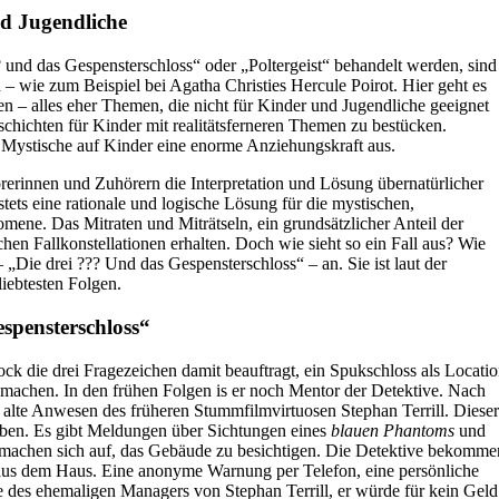
nd Jugendliche
 und das Gespensterschloss“ oder „Poltergeist“ behandelt werden, sind
n – wie zum Beispiel bei Agatha Christies Hercule Poirot. Hier geht es
 – alles eher Themen, die nicht für Kinder und Jugendliche geeignet
schichten für Kinder mit realitätsferneren Themen zu bestücken.
Mystische auf Kinder eine enorme Anziehungskraft aus.
rerinnen und Zuhörern die Interpretation und Lösung übernatürlicher
stets eine rationale und logische Lösung für die mystischen,
omene. Das Mitraten und Miträtseln, ein grundsätzlicher Anteil der
chen Fallkonstellationen erhalten. Doch wie sieht so ein Fall aus? Wie
 „Die drei ??? Und das Gespensterschloss“ – an. Sie ist laut der
liebtesten Folgen.
spensterschloss“
ock die drei Fragezeichen damit beauftragt, ein Spukschloss als Locati
u machen. In den frühen Folgen is er noch Mentor der Detektive. Nach
 alte Anwesen des früheren Stummfilmvirtuosen Stephan Terrill. Dieser
haben. Es gibt Meldungen über Sichtungen eines
blauen Phantoms
und
 machen sich auf, das Gebäude zu besichtigen. Die Detektive bekomme
 aus dem Haus. Eine anonyme Warnung per Telefon, eine persönliche
 des ehemaligen Managers von Stephan Terrill, er würde für kein Geld