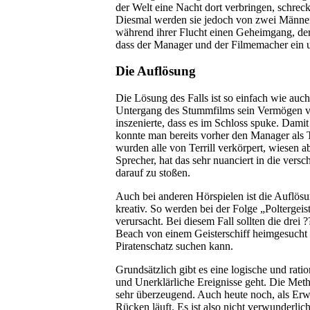
der Welt eine Nacht dort verbringen, schrec
Diesmal werden sie jedoch von zwei Männer
während ihrer Flucht einen Geheimgang, der 
dass der Manager und der Filmemacher ein u
Die Auflösung
Die Lösung des Falls ist so einfach wie auch
Untergang des Stummfilms sein Vermögen ver
inszenierte, dass es im Schloss spuke. Damit
konnte man bereits vorher den Manager als Tä
wurden alle von Terrill verkörpert, wiesen ab
Sprecher, hat das sehr nuanciert in die ve
darauf zu stoßen.
Auch bei anderen Hörspielen ist die Auflösun
kreativ. So werden bei der Folge „Poltergeis
verursacht. Bei diesem Fall sollten die dre
Beach von einem Geisterschiff heimgesucht w
Piratenschatz suchen kann.
Grundsätzlich gibt es eine logische und rati
und Unerklärliche Ereignisse geht. Die Meth
sehr überzeugend. Auch heute noch, als Erwac
Rücken läuft. Es ist also nicht verwunderlic