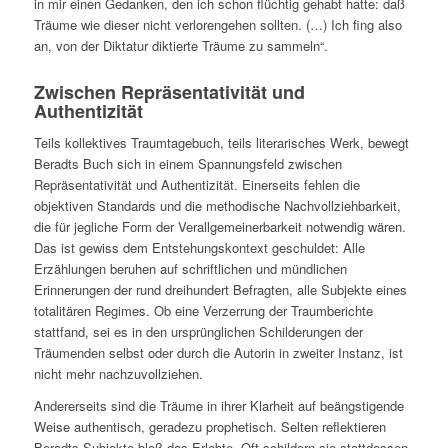
in mir einen Gedanken, den ich schon flüchtig gehabt hatte: daß
Träume wie dieser nicht verlorengehen sollten. (…) Ich fing also
an, von der Diktatur diktierte Träume zu sammeln“.
Zwischen Repräsentativität und
Authentizität
Teils kollektives Traumtagebuch, teils literarisches Werk, bewegt
Beradts Buch sich in einem Spannungsfeld zwischen
Repräsentativität und Authentizität. Einerseits fehlen die
objektiven Standards und die methodische Nachvollziehbarkeit,
die für jegliche Form der Verallgemeinerbarkeit notwendig wären.
Das ist gewiss dem Entstehungskontext geschuldet: Alle
Erzählungen beruhen auf schriftlichen und mündlichen
Erinnerungen der rund dreihundert Befragten, alle Subjekte eines
totalitären Regimes. Ob eine Verzerrung der Traumberichte
stattfand, sei es in den ursprünglichen Schilderungen der
Träumenden selbst oder durch die Autorin in zweiter Instanz, ist
nicht mehr nachzuvollziehen.
Andererseits sind die Träume in ihrer Klarheit auf beängstigende
Weise authentisch, geradezu prophetisch. Selten reflektieren
Beradts Subjekte bloß das Erlebte. Oft schildern sie stattdessen