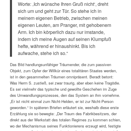
Worte: ‚Ich wünsche Ihren Gruß nicht‘, dreht
sich um und geht zur Tür. So stehe ich in
meinem eigenen Betrieb, zwischen meinen
eigenen Leuten, am Pranger, mit gehobenem
Arm. Ich bin körperlich dazu nur imstande,
indem ich meine Augen auf seinen Klumpfuß
hefte, während er hinaushinkt. Bis ich
aufwache, stehe ich so.“
Das Bild handlungsunfähiger Träumender, die zum passiven
Objekt, zum Opfer der Willkür eines totalitären Staates werden,
ist in den gesammelten Träumen omnipräsent. Beradt betont:
Was Herrn S. zustieß, sei zwar traurig, aber eben keine Tragödie.
Es sei vielmehr das typische und gewollte Geschehen im Zuge
des Umwandlungsprozesses, den das System an ihm vornehme.
„Er ist nicht einmal zum Nicht-Helden, er ist zur Nicht-Person
geworden.“ In späteren Briefen erläutert sie, weshalb diese erste
Erzählung sie so bewegte: „
Der Traum des Fabrikbesitzers, der
direkt aus der Werkstatt des totalen Regimes zu kommen schien,
wo der Mechanismus seines Funktionierens erzeugt wird, festigte