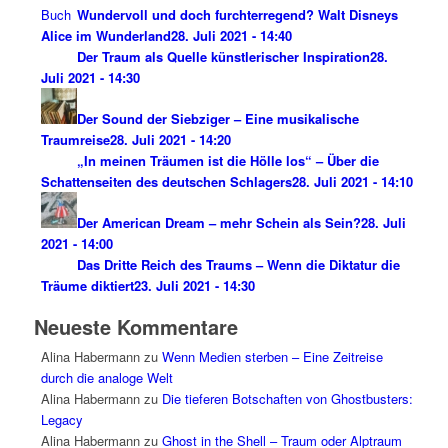
Wundervoll und doch furchterregend? Walt Disneys
Alice im Wunderland
28. Juli 2021 - 14:40
Der Traum als Quelle künstlerischer Inspiration
28.
Juli 2021 - 14:30
Der Sound der Siebziger – Eine musikalische
Traumreise
28. Juli 2021 - 14:20
„In meinen Träumen ist die Hölle los“ – Über die
Schattenseiten des deutschen Schlagers
28. Juli 2021 - 14:10
Der American Dream – mehr Schein als Sein?
28. Juli
2021 - 14:00
Das Dritte Reich des Traums – Wenn die Diktatur die
Träume diktiert
23. Juli 2021 - 14:30
Neueste Kommentare
Alina Habermann
zu
Wenn Medien sterben – Eine Zeitreise
durch die analoge Welt
Alina Habermann
zu
Die tieferen Botschaften von Ghostbusters:
Legacy
Alina Habermann
zu
Ghost in the Shell – Traum oder Alptraum