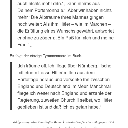
auch nichts mehr drin.‘ ‚Dann nimms aus
Deinem Portemonnaie.‘ ‚Aber wir haben nichts
mehr.‘ Die Alpträume ihres Mannes gingen
noch weiter: Als ihm Hitler – wie im Märchen –
die Erfüllung eines Wunschs gewährt, antwortet
er ohne zu zögern: ‚Ein Paß für mich und meine
Frau.‘ „
Es folgt der einzige Tyrannenmord im Buch.
„Ich träume oft, ich fliege über Nürnberg, fische
mit einem Lasso Hitler mitten aus dem
Parteitage heraus und versenke ihn zwischen
England und Deutschland im Meer. Manchmal
fliege ich weiter nach England und erzähle der
Regierung, zuweilen Churchill selbst, wo Hitler
geblieben ist und daß ich es getan habe.“
Bildgewaltig, aber kein bloßes Beiwerk: Illustration für einen Magazinartikel,
den Beradt 1939 aus dem Exil in New York schreibt.