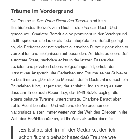
Träume im Vordergrund
Die Träume in
Das Dritte Reich des Traums
sind kein
illustrierendes Beiwerk zum Buch – sie
sind
das Buch. Und
gerade weil Charlotte Beradt sie so prominent in den Vordergrund
stellt, sprechen sie lauter als jede Interpretation. Beradt gelingt
es, die Perfidität der nationalsozialistischen Diktatur ganz abseits
von Zahlen und Ereignissen auf besondere Art bloßzustellen: Der
autoritäre Staat, nachdem er bis in die letzten Fasern des
sozialen und privaten Lebens vorgedrungen ist, erhebt den
ultimativen Anspruch: die Gedanken und Träume seiner Subjekte
zu bestimmen. „Der einzige Mensch, der in Deutschland noch ein
Privatleben führt, ist jemand, der schläft.“ Und so mag es sein,
dass am Ende auch Robert Ley, der 1945 Suizid beging, die
eigens gebaute Tyrannei unterschätzte. Charlotte Beradt aber
sollte Recht behalten.
Und während die Verbrechen der
Nationalsozialisten immer weiter von der Welt des Erlebten in die
Welt des Erzählten rücken, ist ihr Werk aktueller denn je:
„Es festigte sich in mir der Gedanke, den ich
schon flüchtig gehabt hatte: daß Träume wie