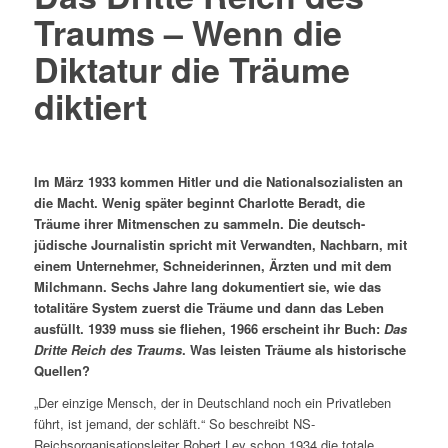
Traums – Wenn die
Diktatur die Träume
diktiert
Im März 1933 kommen Hitler und die Nationalsozialisten an
die Macht. Wenig später beginnt Charlotte Beradt, die
Träume ihrer Mitmenschen zu sammeln. Die deutsch-
jüdische Journalistin spricht mit Verwandten, Nachbarn, mit
einem Unternehmer, Schneiderinnen, Ärzten und mit dem
Milchmann. Sechs Jahre lang dokumentiert sie, wie das
totalitäre System zuerst die Träume und dann das Leben
ausfüllt. 1939 muss sie fliehen, 1966 erscheint ihr Buch:
Das
Dritt
e Reich des Traums
. Was leisten Träume als historische
Quellen?
„Der einzige Mensch, der in Deutschland noch ein Privatleben
führt, ist jemand, der schläft.“ So beschreibt NS-
Reichsorganisationsleiter Robert Ley schon 1934 die totale