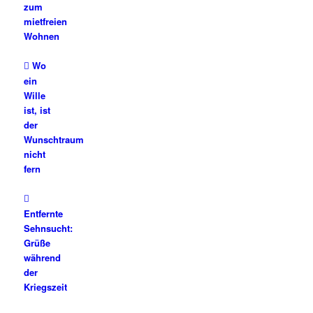
zum
mietfreien
Wohnen
Wo
ein
Wille
ist, ist
der
Wunschtraum
nicht
fern
Entfernte
Sehnsucht:
Grüße
während
der
Kriegszeit