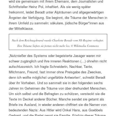
wird sie gemeinsam mit ihrem Ehemann, dem Journalisten und
Schriftsteller Heinz Pol, inhaftiert. Als sie wenig später
freikommt, leidet Beradt unter Alpträumen und allgegenwärtigen
Ängsten der Verfolgung. Sie beginnt, die Träume der Menschen in
ihrem Umfeld zu sammeln: säkulare, jüdische Bürger*innen aus
der Mittelklasse.
Nach dem Reichtagsbrand wurde Charlotte Beradt vom NS-Regime verhaftet.
Ihre Träume ließen sie fortan nicht mehr los. © Wikimedia Commons
„Nutznießer des Systems oder begeisterte Jasager waren mir
schwer zugänglich und ihre inneren Reaktionen (…) ohnehin nicht
aufschlussreich. Ich fragte Schneiderin, Nachbar, Tante,
Milchmann, Freund, fast immer ohne Preisgabe des Zweckes,
denn ich wollte möglichst ungefärbte Antworten“, schreibt Beradt
über ihr Vorhaben. Und so sammelt sie in den folgenden sechs
Jahren im Geheimen die Träume von über dreihundert Menschen.
Um sich selbst und die Befragten zu schützen, versteckt sie die
Texte im Deckel anderer Bücher. Manche sendet sie getarnt als
Briefe ins Ausland, in wieder anderen chiffriert sie die Namen von
bedeutenden Nazis: Aus Hitler wird Onkel Hans, aus Goebbels
Gerhard, und die Partei nennt sie Familie. Fünfzig dieser Träume