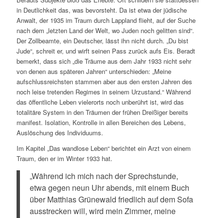
in Deutlichkeit das, was bevorsteht. Da ist etwa der jüdische
Anwalt, der 1935 im Traum durch Lappland flieht, auf der Suche
nach dem „letzten Land der Welt, wo Juden noch gelitten sind“.
Der Zollbeamte, ein Deutscher, lässt ihn nicht durch. „Du bist
Jude“, schreit er, und wirft seinen Pass zurück aufs Eis. Beradt
bemerkt, dass sich „die Träume aus dem Jahr 1933 nicht sehr
von denen aus späteren Jahren“ unterschieden: „Meine
aufschlussreichsten stammen aber aus den ersten Jahren des
noch leise tretenden Regimes in seinem Urzustand.“ Während
das öffentliche Leben vielerorts noch unberührt ist, wird das
totalitäre System in den Träumen der frühen Dreißiger bereits
manifest. Isolation, Kontrolle in allen Bereichen des Lebens,
Auslöschung des Individuums.
Im Kapitel „Das wandlose Leben“ berichtet ein Arzt von einem
Traum, den er im Winter 1933 hat.
„Während ich mich nach der Sprechstunde,
etwa gegen neun Uhr abends, mit einem Buch
über Matthias Grünewald friedlich auf dem Sofa
ausstrecken will, wird mein Zimmer, meine