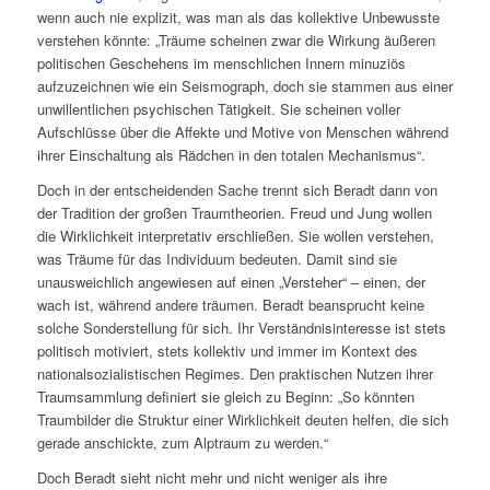
wenn auch nie explizit, was man als das kollektive Unbewusste
verstehen könnte: „
Träume scheinen zwar die Wirkung äußeren
politischen Geschehens im menschlichen Innern minuziös
aufzuzeichnen wie ein Seismograph, doch sie stammen aus einer
unwillentlichen psychischen Tätigkeit. Sie scheinen voller
Aufschlüsse über die Affekte und Motive von Menschen während
ihrer Einschaltung als Rädchen in den totalen Mechanismus“.
Doch in der entscheidenden Sache trennt sich Beradt dann von
der Tradition der großen Traumtheorien. Freud und Jung wollen
die Wirklichkeit interpretativ erschließen. Sie wollen verstehen,
was Träume für das Individuum bedeuten. Damit sind sie
unausweichlich angewiesen auf einen „Versteher“ – einen, der
wach ist, während andere träumen. Beradt beansprucht keine
solche Sonderstellung für sich. Ihr Verständnisinteresse ist stets
politisch motiviert, stets kollektiv und immer im Kontext des
nationalsozialistischen Regimes. Den praktischen Nutzen ihrer
Traumsammlung definiert sie gleich zu Beginn: „So könnten
Traumbilder die Struktur einer Wirklichkeit deuten helfen, die sich
gerade anschickte, zum Alptraum zu werden.“
Doch Beradt sieht nicht mehr und nicht weniger als ihre