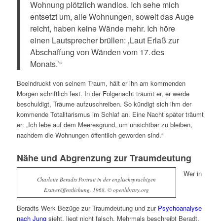
Wohnung plötzlich wandlos. Ich sehe mich
entsetzt um, alle Wohnungen, soweit das Auge
reicht, haben keine Wände mehr. Ich höre
einen Lautsprecher brüllen: ‚Laut Erlaß zur
Abschaffung von Wänden vom 17. des
Monats.’“
Beeindruckt von seinem Traum, hält er ihn am kommenden
Morgen schriftlich fest. In der Folgenacht träumt er, er werde
beschuldigt, Träume aufzuschreiben. So kündigt sich ihm der
kommende Totalitarismus im Schlaf an. Eine Nacht später träumt
er: „Ich lebe auf dem Meeresgrund, um unsichtbar zu bleiben,
nachdem die Wohnungen öffentlich geworden sind.“
Nähe und Abgrenzung zur Traumdeutung
Wer in
Charlotte Beradts Portrait in der englischsprachigen
Erstveröffentlichung, 1968. ©️ openlibrary.org
Beradts Werk Bezüge zur Traumdeutung und zur
Psychoanalyse
nach Jung
sieht, liegt nicht falsch. Mehrmals beschreibt Beradt,