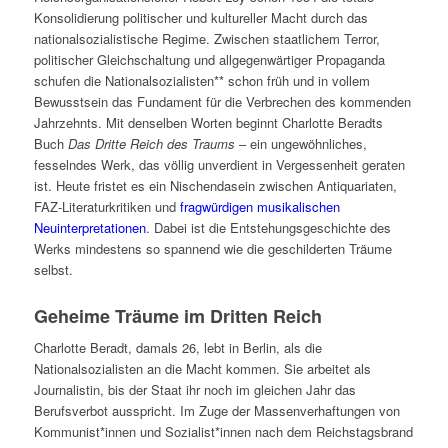
Konsolidierung politischer und kultureller Macht durch das
nationalsozialistische Regime. Zwischen staatlichem Terror,
politischer Gleichschaltung und allgegenwärtiger Propaganda
schufen die Nationalsozialisten** schon früh und in vollem
Bewusstsein das Fundament für die Verbrechen des kommenden
Jahrzehnts. Mit denselben Worten beginnt Charlotte Beradts
Buch
Das Dritte Reich des Traums
– ein ungewöhnliches,
fesselndes Werk, das völlig unverdient in Vergessenheit geraten
ist. Heute fristet es ein Nischendasein zwischen Antiquariaten,
FAZ-Literaturkritiken und
fragwürdigen musikalischen
Neuinterpretationen
. Dabei ist die Entstehungsgeschichte des
Werks mindestens so spannend wie die geschilderten Träume
selbst.
Geheime Träume im Dritten Reich
Charlotte Beradt, damals 26, lebt in Berlin, als die
Nationalso
zialisten an die Macht kommen. Sie arbeitet als
Journalistin, bis der Staat ihr noch im gleichen Jahr das
Berufsverbot ausspricht. Im Zuge der Massenverhaftungen von
Kommunist*innen und Sozialist*innen nach dem Reichstagsbrand