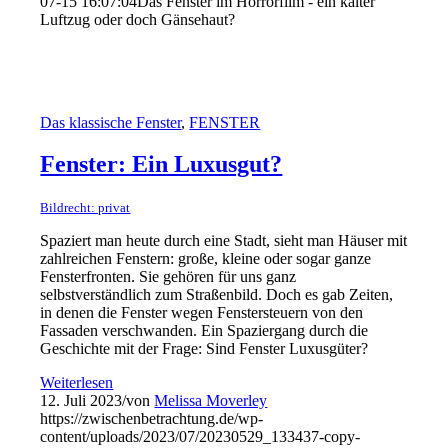
07-15 16:07:04
Das Fenster im Horrorfilm - ein kalter
Luftzug oder doch Gänsehaut?
Das klassische Fenster
,
FENSTER
Fenster: Ein Luxusgut?
Bildrecht: privat
Spaziert man heute durch eine Stadt, sieht man Häuser mit
zahlreichen Fenstern: große, kleine oder sogar ganze
Fensterfronten. Sie gehören für uns ganz
selbstverständlich zum Straßenbild. Doch es gab Zeiten,
in denen die Fenster wegen Fenstersteuern von den
Fassaden verschwanden. Ein Spaziergang durch die
Geschichte mit der Frage: Sind Fenster Luxusgüter?
Weiterlesen
12. Juli 2023
/
von
Melissa Moverley
https://zwischenbetrachtung.de/wp-
content/uploads/2023/07/20230529_133437-copy-