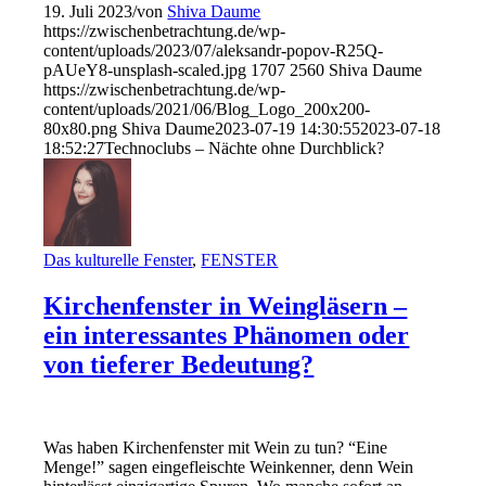
19. Juli 2023
/
von
Shiva Daume
https://zwischenbetrachtung.de/wp-
content/uploads/2023/07/aleksandr-popov-R25Q-
pAUeY8-unsplash-scaled.jpg
1707
2560
Shiva Daume
https://zwischenbetrachtung.de/wp-
content/uploads/2021/06/Blog_Logo_200x200-
80x80.png
Shiva Daume
2023-07-19 14:30:55
2023-07-18
18:52:27
Technoclubs – Nächte ohne Durchblick?
Das kulturelle Fenster
,
FENSTER
Kirchenfenster in Weingläsern –
ein interessantes Phänomen oder
von tieferer Bedeutung?
Was haben Kirchenfenster mit Wein zu tun? “Eine
Menge!” sagen eingefleischte Weinkenner, denn Wein