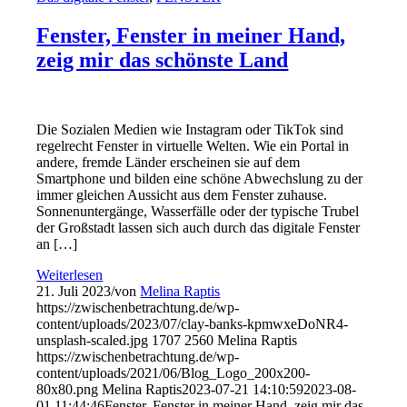
Fenster, Fenster in meiner Hand,
zeig mir das schönste Land
Die Sozialen Medien wie Instagram oder TikTok sind
regelrecht Fenster in virtuelle Welten. Wie ein Portal in
andere, fremde Länder erscheinen sie auf dem
Smartphone und bilden eine schöne Abwechslung zu der
immer gleichen Aussicht aus dem Fenster zuhause.
Sonnenuntergänge, Wasserfälle oder der typische Trubel
der Großstadt lassen sich auch durch das digitale Fenster
an […]
Weiterlesen
21. Juli 2023
/
von
Melina Raptis
https://zwischenbetrachtung.de/wp-
content/uploads/2023/07/clay-banks-kpmwxeDoNR4-
unsplash-scaled.jpg
1707
2560
Melina Raptis
https://zwischenbetrachtung.de/wp-
content/uploads/2021/06/Blog_Logo_200x200-
80x80.png
Melina Raptis
2023-07-21 14:10:59
2023-08-
01 11:44:46
Fenster, Fenster in meiner Hand, zeig mir das