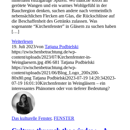
hinterlässt einzigartige Spuren. Wo manche sofort an
gerötete Wangen und ein warmes Wohlgefühl in der
Bauchregion denken, suchen andere nach vermeintlich
nebensächlichen Flecken am Glas, die Rückschlüsse auf
die Beschaffenheit des Getränks zulassen. Was
sogenannte “Kirchenfenster” in Gläsern zu suchen haben
[…]
Weiterlesen
19. Juli 2023
/
von
Tatjana Podbielski
https://zwischenbetrachtung.de/wp-
content/uploads/2023/07/Kirchenfenster-in-
Weinglaesern.jpg
496
681
Tatjana Podbielski
https://zwischenbetrachtung.de/wp-
content/uploads/2021/06/Blog_Logo_200x200-
80x80.png
Tatjana Podbielski
2023-07-19 14:20:34
2023-
07-19 16:01:10
Kirchenfenster in Weingläsern – ein
interessantes Phänomen oder von tieferer Bedeutung?
Das kulturelle Fenster
,
FENSTER