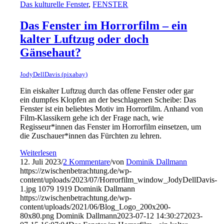
Das kulturelle Fenster
,
FENSTER
Das Fenster im Horrorfilm – ein
kalter Luftzug oder doch
Gänsehaut?
JodyDellDavis (pixabay)
Ein eiskalter Luftzug durch das offene Fenster oder gar
ein dumpfes Klopfen an der beschlagenen Scheibe: Das
Fenster ist ein beliebtes Motiv im Horrorfilm. Anhand von
Film-Klassikern gehe ich der Frage nach, wie
Regisseur*innen das Fenster im Horrorfilm einsetzen, um
die Zuschauer*innen das Fürchten zu lehren.
Weiterlesen
12. Juli 2023
/
2 Kommentare
/
von
Dominik Dallmann
https://zwischenbetrachtung.de/wp-
content/uploads/2023/07/Horrorfilm_window_JodyDellDavis-
1.jpg
1079
1919
Dominik Dallmann
https://zwischenbetrachtung.de/wp-
content/uploads/2021/06/Blog_Logo_200x200-
80x80.png
Dominik Dallmann
2023-07-12 14:30:27
2023-