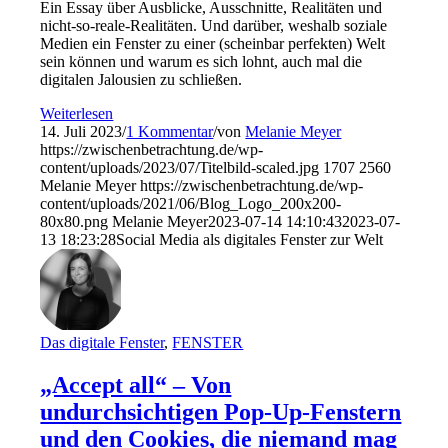
Ein Essay über Ausblicke, Ausschnitte, Realitäten und
nicht-so-reale-Realitäten. Und darüber, weshalb soziale
Medien ein Fenster zu einer (scheinbar perfekten) Welt
sein können und warum es sich lohnt, auch mal die
digitalen Jalousien zu schließen.
Weiterlesen
14. Juli 2023
/
1 Kommentar
/
von
Melanie Meyer
https://zwischenbetrachtung.de/wp-
content/uploads/2023/07/Titelbild-scaled.jpg
1707
2560
Melanie Meyer
https://zwischenbetrachtung.de/wp-
content/uploads/2021/06/Blog_Logo_200x200-
80x80.png
Melanie Meyer
2023-07-14 14:10:43
2023-07-
13 18:23:28
Social Media als digitales Fenster zur Welt
Das digitale Fenster
,
FENSTER
„Accept all“ – Von
undurchsichtigen Pop-Up-Fenstern
und den Cookies, die niemand mag