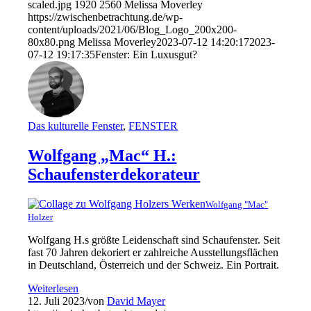
scaled.jpg
1920
2560
Melissa Moverley
https://zwischenbetrachtung.de/wp-
content/uploads/2021/06/Blog_Logo_200x200-
80x80.png
Melissa Moverley
2023-07-12 14:20:17
2023-
07-12 19:17:35
Fenster: Ein Luxusgut?
Das kulturelle Fenster
,
FENSTER
Wolfgang „Mac“ H.:
Schaufensterdekorateur
Wolfgang "Mac"
Holzer
Wolfgang H.s größte Leidenschaft sind Schaufenster. Seit
fast 70 Jahren dekoriert er zahlreiche Ausstellungsflächen
in Deutschland, Österreich und der Schweiz. Ein Portrait.
Weiterlesen
12. Juli 2023
/
von
David Mayer