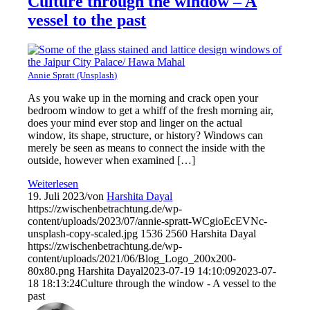
Culture through the window – A
vessel to the past
Annie Spratt (Unsplash)
As you wake up in the morning and crack open your
bedroom window to get a whiff of the fresh morning air,
does your mind ever stop and linger on the actual
window, its shape, structure, or history? Windows can
merely be seen as means to connect the inside with the
outside, however when examined […]
Weiterlesen
19. Juli 2023
/
von
Harshita Dayal
https://zwischenbetrachtung.de/wp-
content/uploads/2023/07/annie-spratt-WCgioEcEVNc-
unsplash-copy-scaled.jpg
1536
2560
Harshita Dayal
https://zwischenbetrachtung.de/wp-
content/uploads/2021/06/Blog_Logo_200x200-
80x80.png
Harshita Dayal
2023-07-19 14:10:09
2023-07-
18 18:13:24
Culture through the window - A vessel to the
past