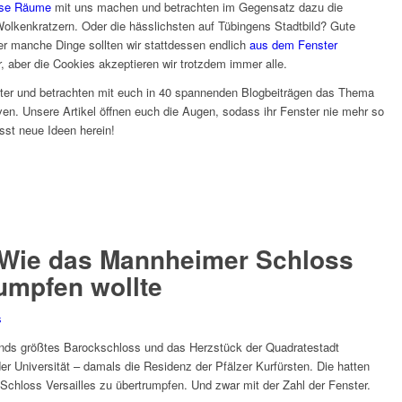
ose Räume
mit uns machen und betrachten im Gegensatz dazu die
lkenkratzern. Oder die hässlichsten auf Tübingens Stadtbild? Gute
er manche Dinge sollten wir stattdessen endlich
aus dem Fenster
, aber die Cookies akzeptieren wir trotzdem immer alle.
ter und betrachten mit euch in 40 spannenden Blogbeiträgen das Thema
en. Unsere Artikel öffnen euch die Augen, sodass ihr Fenster nie mehr so
asst neue Ideen herein!
Wie das Mannheimer Schloss
rumpfen wollte
nds größtes Barockschloss und das Herzstück der Quadratestadt
Universität – damals die Residenz der Pfälzer Kurfürsten. Die hatten
Schloss Versailles zu übertrumpfen. Und zwar mit der Zahl der Fenster.