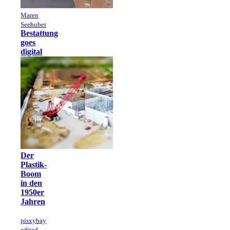
Maren
Seehuber
Bestattung
goes
digital
Der
Plastik-
Boom
in den
1950er
Jahren
pisxybay
edited