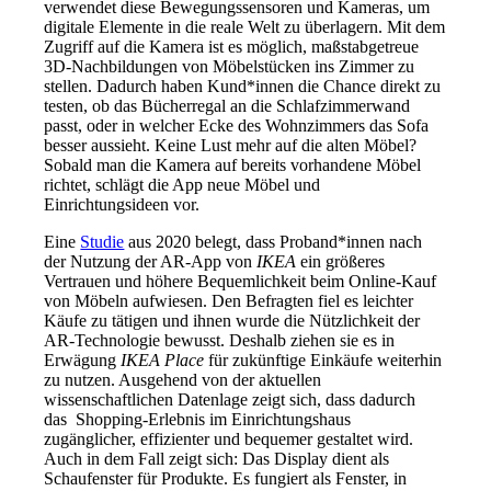
verwendet diese Bewegungssensoren und Kameras, um
digitale Elemente in die reale Welt zu überlagern. Mit dem
Zugriff auf die Kamera ist es möglich, maßstabgetreue
3D-Nachbildungen von Möbelstücken ins Zimmer zu
stellen. Dadurch haben Kund*innen die Chance direkt zu
testen, ob das Bücherregal an die Schlafzimmerwand
passt, oder in welcher Ecke des Wohnzimmers das Sofa
besser aussieht. Keine Lust mehr auf die alten Möbel?
Sobald man die Kamera auf bereits vorhandene Möbel
richtet, schlägt die App neue Möbel und
Einrichtungsideen vor.
Eine
Studie
aus 2020 belegt, dass Proband*innen nach
der Nutzung der AR-App von
IKEA
ein größeres
Vertrauen und höhere Bequemlichkeit beim Online-Kauf
von Möbeln aufwiesen. Den Befragten fiel es leichter
Käufe zu tätigen und ihnen wurde die Nützlichkeit der
AR-Technologie bewusst. Deshalb ziehen sie es in
Erwägung
IKEA Place
für zukünftige Einkäufe
weiterhin
zu nutzen. Ausgehend von der aktuellen
wissenschaftlichen Datenlage zeigt sich, dass dadurch
das Shopping-Erlebnis im Einrichtungshaus
zugänglicher, effizienter und bequemer gestaltet wird.
Auch in dem Fall zeigt sich: Das Display dient als
Schaufenster für Produkte. Es fungiert als Fenster, in