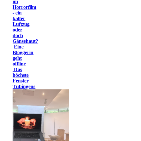
im
Horrorfilm
- ein
kalter
Luftzug
oder
doch
Gänsehaut?
Eine
Bloggerin
geht
offline
Das
höchste
Fenster
Tübingens