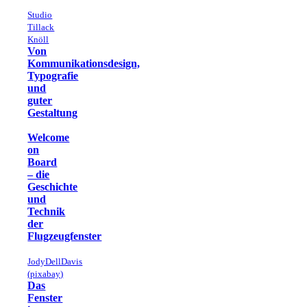
Studio
Tillack
Knöll
Von
Kommunikationsdesign,
Typografie
und
guter
Gestaltung
Welcome
on
Board
– die
Geschichte
und
Technik
der
Flugzeugfenster
JodyDellDavis
(pixabay)
Das
Fenster