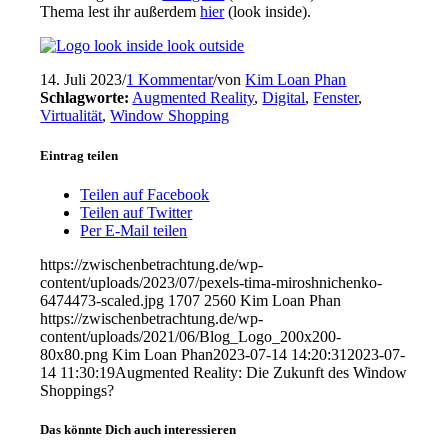
Thema lest ihr
außerdem
hier
(
look
inside
)
.
14. Juli 2023
/
1 Kommentar
/
von
Kim Loan Phan
Schlagworte:
Augmented Reality
,
Digital
,
Fenster
,
Virtualität
,
Window Shopping
Eintrag teilen
Teilen auf Facebook
Teilen auf Twitter
Per E-Mail teilen
https://zwischenbetrachtung.de/wp-
content/uploads/2023/07/pexels-tima-miroshnichenko-
6474473-scaled.jpg
1707
2560
Kim Loan Phan
https://zwischenbetrachtung.de/wp-
content/uploads/2021/06/Blog_Logo_200x200-
80x80.png
Kim Loan Phan
2023-07-14 14:20:31
2023-07-
14 11:30:19
Augmented Reality: Die Zukunft des Window
Shoppings?
Das könnte Dich auch interessieren