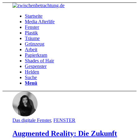
Startseite
Media Afterlife
Fenster
Plastik
Träume
Grünzeug
Arbeit
Papierkram
Shades of Hair
Gespenster
Helden
Suche
Menü
Das digitale Fenster
,
FENSTER
Augmented Reality: Die Zukunft