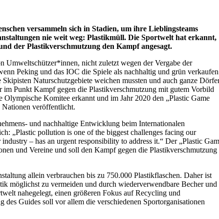
enschen versammeln sich in Stadien, um ihre Lieblingsteams
anstaltungen nie weit weg: Plastikmüll. Die Sportwelt hat erkannt,
, und der Plastikverschmutzung den Kampf angesagt.
on Umweltschützer*innen, nicht zuletzt wegen der Vergabe der
enn Peking und das IOC die Spiele als nachhaltig und grün verkaufen
 die Skipisten Naturschutzgebiete weichen mussten und auch ganze Dörfe
er im Punkt Kampf gegen die Plastikverschmutzung mit gutem Vorbild
ale Olympische Komitee erkannt und im Jahr 2020 den „Plastic Game
Nationen veröffentlicht.
rnehmens- und nachhaltige Entwicklung beim Internationalen
: „Plastic pollution is one of the biggest challenges facing our
 industry – has an urgent responsibility to address it.“ Der „Plastic Ga
tionen und Vereine und soll den Kampf gegen die Plastikverschmutzung
taltung allein verbrauchen bis zu 750.000 Plastikflaschen. Daher ist
astik möglichst zu vermeiden und durch wiederverwendbare Becher und
rtwelt nahegelegt, einen größeren Fokus auf Recycling und
ng des Guides soll vor allem die verschiedenen Sportorganisationen