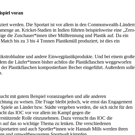
spiel voran
uziert werden. Die Sportart ist vor allem in den Commonwealth-Länder
nmenge an. Kricket-Stadien in Indien führten beispielsweise eine „Zero
llige die Zuschauer*innen über Mülltrennung und Plastik auf. Da ein
Match bis zu 3 bis 4 Tonnen Plastikmüll produziert, ist dies ein
stikstrohhalme und andere Einwegplastikprodukte. Und bei einem groß
em die Läufer*innen bisher achtlos die Plastikflaschen weggeworfen
t der Plastikflaschen kompostierbare Becher eingeführt. Außerdem soll
n.
ucht mit gutem Beispiel voranzugehen und alle anderen
Richtung zu weisen. Die Frage bleibt jedoch, wie ernst das Engagement
Spiele an Länder bzw. Städte vergeben werden, die sich nicht für den
sucht das IOC vor vor allem im Kampf gegen die
erstützende Rolle einzunehmen. Dazu versucht das IOC die
n auf das so wichtige Thema zu lenken. Die verschiedenen
 Sportarten und auch Sportler*innen wie Hannah Mills werden ihren
gere und umweltbewusstere Sportwelt kämpfen.