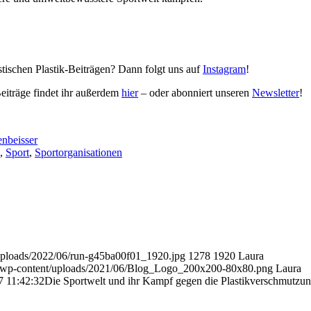
stischen Plastik-Beiträgen? Dann folgt uns auf
Instagram
!
eiträge findet ihr außerdem
hier
– oder abonniert unseren
Newsletter
!
enbeisser
,
Sport
,
Sportorganisationen
/uploads/2022/06/run-g45ba00f01_1920.jpg
1278
1920
Laura
de/wp-content/uploads/2021/06/Blog_Logo_200x200-80x80.png
Laura
7 11:42:32
Die Sportwelt und ihr Kampf gegen die Plastikverschmutzu