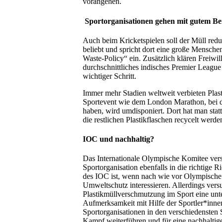
vorangehen.
Sportorganisationen gehen mit gutem Bei
Auch beim Kricketspielen soll der Müll red
beliebt und spricht dort eine große Mensche
Waste-Policy“ ein. Zusätzlich klären Freiwi
durchschnittliches indisches Premier League 
wichtiger Schritt.
Immer mehr Stadien weltweit verbieten Pla
Sportevent wie dem London Marathon, bei d
haben, wird umdisponiert. Dort hat man stat
die restlichen Plastikflaschen recycelt werde
IOC und nachhaltig?
Das Internationale Olympische Komitee vers
Sportorganisation ebenfalls in die richtige 
des IOC ist, wenn nach wie vor Olympische 
Umweltschutz interessieren. Allerdings ver
Plastikmüllverschmutzung im Sport eine unt
Aufmerksamkeit mit Hilfe der Sportler*inne
Sportorganisationen in den verschiedensten
Kampf weiterführen und für eine nachhalti