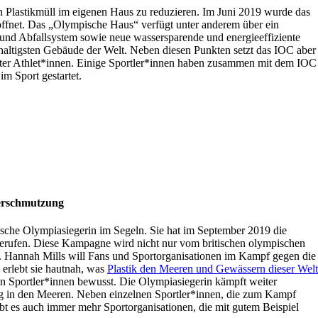
n Plastikmüll im eigenen Haus zu reduzieren. Im Juni 2019 wurde das
ffnet.
Das „Olympische Haus“ verfügt unter anderem über ein
 und
Abfallsystem sowie
neue wassersparende und energieeffiziente
hhaltigsten Gebäude der Welt. N
eben diesen Punkten setzt das IOC aber
mter Athlet*innen. Einige Sportler*innen haben zusammen mit dem IOC
m Sport gestartet.
verschmutzung
itische Olympiasiegerin im Segeln. Sie hat im September 2019 die
erufen. Diese Kampagne wird nicht nur vom britischen olympischen
. Hannah Mills will Fans und Sportorganisationen im Kampf gegen die
 erlebt sie hautnah, was
Plastik den Meeren und Gewässern dieser Welt
on Sportler*innen bewusst. Die Olympiasiegerin kämpft weiter
g in den Meeren. Neben einzelnen Sportler*innen, die zum Kampf
bt es auch immer mehr Sportorganisationen, die mit gutem Beispiel