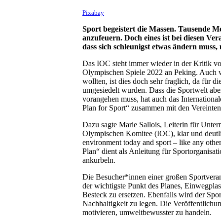
Pixabay
Sport begeistert die Massen. Tausende M
anzufeuern. Doch eines ist bei diesen Ver
dass sich schleunigst etwas ändern muss
Das IOC steht immer wieder in der Kritik v
Olympischen Spiele 2022 an Peking. Auch w
wollten, ist dies doch sehr fraglich, da für
umgesiedelt wurden. Dass die Sportwelt ab
vorangehen muss, hat auch das Internation
Plan for Sport“ zusammen mit den Vereinten 
Dazu sagte Marie Sallois, Leiterin für Unte
Olympischen Komitee (IOC), klar und deutlich
environment today and sport – like any other
Plan“ dient als Anleitung für Sportorganisa
ankurbeln.
Die Besucher*innen einer großen Sportverans
der wichtigste Punkt des Planes, Einwegpl
Besteck zu ersetzen. Ebenfalls wird der Spo
Nachhaltigkeit zu legen. Die Veröffentlichu
motivieren, umweltbewusster zu handeln.