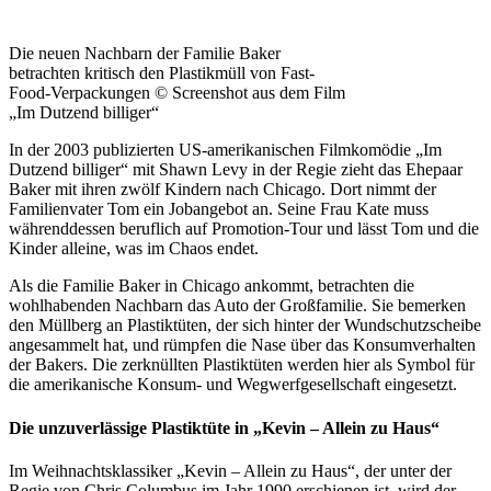
Die neuen Nachbarn der Familie Baker
betrachten kritisch den Plastikmüll von Fast-
Food-Verpackungen © Screenshot aus dem Film
„Im Dutzend billiger“
In der 2003 publizierten US-amerikanischen Filmkomödie „Im
Dutzend billiger“ mit Shawn Levy in der Regie zieht das Ehepaar
Baker mit ihren zwölf Kindern nach Chicago. Dort nimmt der
Familienvater Tom ein Jobangebot an. Seine Frau Kate muss
währenddessen beruflich auf Promotion-Tour und lässt Tom und die
Kinder alleine, was im Chaos endet.
Als die Familie Baker in Chicago ankommt, betrachten die
wohlhabenden Nachbarn das Auto der Großfamilie. Sie bemerken
den Müllberg an Plastiktüten, der sich hinter der Wundschutzscheibe
angesammelt hat, und rümpfen die Nase über das Konsumverhalten
der Bakers.
Die zerknüllten Plastiktüten werden hier als Symbol für
die amerikanische Konsum- und Wegwerfgesellschaft eingesetzt.
Die unzuverlässige Plastiktüte in „Kevin – Allein zu Haus“
Im Weihnachtsklassiker „Kevin – Allein zu Haus“, der unter der
Regie von Chris Columbus im Jahr 1990 erschienen ist, wird der