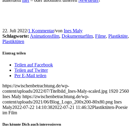
außerdem
hier
– oder abonniert unseren
Newsletter
!
22. Juli 2022
/
1 Kommentar
/
von
Ines Maly
Schlagworte:
Animationsfilm
,
Dokumentarfilm
,
Filme
,
Plastiktüte
,
Plastiktüten
Eintrag teilen
Teilen auf Facebook
Teilen auf Twitter
Per E-Mail teilen
https://zwischenbetrachtung.de/wp-
content/uploads/2022/07/Titelbild_Ines-Maly-scaled.jpg
1920
2560
Ines Maly
https://zwischenbetrachtung.de/wp-
content/uploads/2021/06/Blog_Logo_200x200-80x80.png
Ines
Maly
2022-07-22 14:10:38
2022-07-21 11:46:32
Plastiktüten-Poesie
im Film
Das könnte Dich auch interessieren