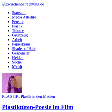
Startseite
Media Afterlife
Fenster
Plastik
Träume
Grünzeug
Arbeit
Papierkram
Shades of Hair
Gespenster
Helden
Suche
Menü
PLASTIK
,
Plastik in den Medien
Plastiktüten-Poesie im Film