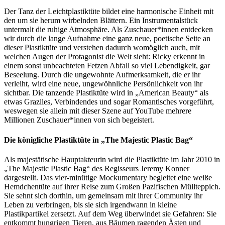
Der Tanz der Leichtplastiktüte bildet eine harmonische Einheit mit
den um sie herum wirbelnden Blättern. Ein Instrumentalstück
untermalt die ruhige Atmosphäre. Als Zuschauer*innen entdecken
wir
durch die lange Aufnahme eine ganz neue, poetische Seite an
dieser Plastiktüte und verstehen dadurch womöglich auch, mit
welchen Augen der Protagonist die Welt sieht: Ricky erkennt in
einem sonst unbeachteten Fetzen Abfall so viel Lebendigkeit, gar
Beseelung. Durch die ungewohnte Aufmerksamkeit, die er ihr
verleiht, wird eine neue, ungewöhnliche Persönlichkeit von ihr
sichtbar.
Die
tanzende Plastiktüte wird in „American Beauty“ als
etwas Graziles, Verbindendes und sogar Romantisches vorgeführt,
weswegen sie allein mit dieser Szene auf YouTube mehrere
Millionen Zuschauer*innen von sich begeistert.
Die königliche Plastiktüte in „The Majestic Plastic Bag“
Als majestätische Hauptakteurin wird die Plastiktüte im Jahr 2010 in
„The Majestic Plastic Bag“ des Regisseurs Jeremy Konner
dargestellt. Das vier-minütige Mockumentary begleitet eine weiße
Hemdchentüte auf ihrer Reise zum Großen Pazifischen Müllteppich.
Sie sehnt sich dorthin, um gemeinsam mit ihrer Community ihr
Leben zu verbringen, bis sie sich irgendwann in kleine
Plastikpartikel zersetzt. Auf dem Weg überwindet sie Gefahren: Sie
entkommt hungrigen Tieren, aus Bäumen ragenden Ästen und