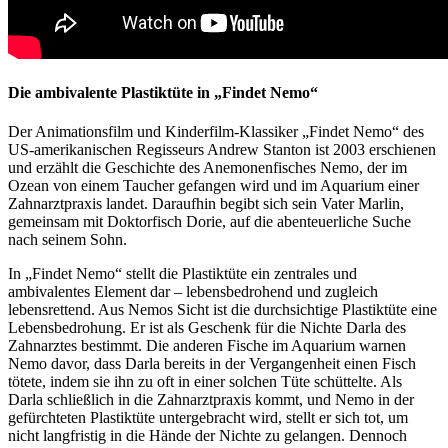
Die ambivalente Plastiktüte in „Findet Nemo“
Der Animationsfilm und Kinderfilm-Klassiker „Findet Nemo“ des
US-amerikanischen Regisseurs Andrew Stanton ist 2003 erschienen
und erzählt die Geschichte des Anemonenfisches Nemo, der im
Ozean von einem Taucher gefangen wird und im Aquarium einer
Zahnarztpraxis landet.
Daraufhin begibt sich sein Vater Marlin,
gemeinsam mit Doktorfisch Dorie, auf die abenteuerliche Suche
nach seinem Sohn.
In „Findet Nemo“ stellt die Plastiktüte ein zentrales und
ambivalentes Element dar – lebensbedrohend und zugleich
lebensrettend.
Aus Nemos Sicht ist die durchsichtige Plastiktüte eine
Lebensbedrohung. Er ist als Geschenk für die Nichte Darla des
Zahnarztes bestimmt. Die anderen Fische im Aquarium warnen
Nemo davor, dass Darla bereits in der Vergangenheit einen Fisch
tötete, indem sie ihn zu oft in einer solchen Tüte schüttelte. Als
Darla schließlich in die Zahnarztpraxis kommt, und Nemo in der
gefürchteten Plastiktüte
untergebracht wird, stellt er sich tot, um
nicht langfristig in die Hände der Nichte zu gelangen. Dennoch