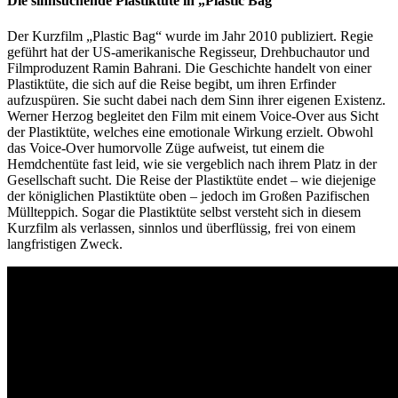
Die sinnsuchende Plastiktüte in „Plastic Bag“
Der Kurzfilm „Plastic Bag“ wurde im Jahr 2010 publiziert. Regie
geführt hat der US-amerikanische Regisseur, Drehbuchautor und
Filmproduzent Ramin Bahrani. Die Geschichte handelt von einer
Plastiktüte, die sich auf die Reise begibt, um ihren Erfinder
aufzuspüren. Sie sucht dabei nach dem Sinn ihrer eigenen Existenz.
Werner Herzog begleitet den Film mit einem Voice-Over aus Sicht
der Plastiktüte, welches eine emotionale Wirkung erzielt. Obwohl
das Voice-Over humorvolle Züge aufweist, tut einem die
Hemdchentüte fast leid, wie sie vergeblich nach ihrem Platz in der
Gesellschaft sucht. Die Reise der Plastiktüte endet – wie diejenige
der königlichen Plastiktüte oben – jedoch im Großen Pazifischen
Müllteppich. Sogar die Plastiktüte selbst versteht sich in diesem
Kurzfilm als verlassen, sinnlos und überflüssig, frei von einem
langfristigen Zweck.