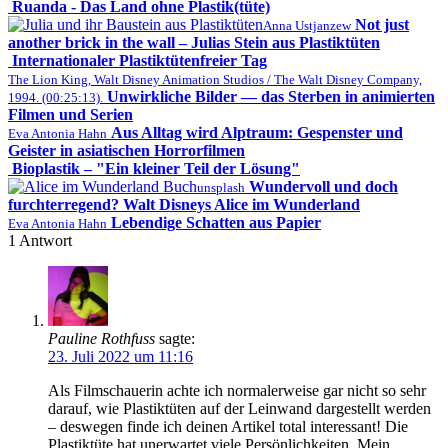
Ruanda - Das Land ohne Plastik(tüte)
Not just
Anna Ustjanzew
another brick in the wall – Julias Stein aus Plastiktüten
Internationaler Plastiktütenfreier Tag
The Lion King, Walt Disney Animation Studios / The Walt Disney Company,
Unwirkliche Bilder — das Sterben in animierten
1994. (00:25:13).
Filmen und Serien
Aus Alltag wird Alptraum: Gespenster und
Eva Antonia Hahn
Geister in asiatischen Horrorfilmen
Bioplastik – "Ein kleiner Teil der Lösung"
Wundervoll und doch
unsplash
furchterregend? Walt Disneys Alice im Wunderland
Lebendige Schatten aus Papier
Eva Antonia Hahn
1
Antwort
Pauline Rothfuss
sagte:
23. Juli 2022 um 11:16
Als Filmschauerin achte ich normalerweise gar nicht so sehr
darauf, wie Plastiktüten auf der Leinwand dargestellt werden
– deswegen finde ich deinen Artikel total interessant! Die
Plastiktüte hat unerwartet viele Persönlichkeiten. Mein