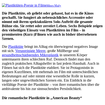
Ines Maly
Die Plastiktüte, ob geliebt oder gehasst, hat es in die Kinos
geschafft. Sie fungiert als nebensächliches Accessoire oder
nimmt mit ihrem spektakulären Solo-Auftritt die gesamte
Bühne ein. Sie rettet oder zerstört Leben. Sechs Beispiele zeigen
den vielseitigen Einsatz von Plastiktüten im Film – in
prominenten (Kurz-)Filmen wie auch in bisher übersehenen
Szenen.
Die
Plastiktüte
bringt im Alltag ein überwiegend negatives Image
mit sich.
Verunreinigte Meere
, große Müllberge und
gesundheitsschädigendes Mikroplastik
in unserem Körper
untermauern ihren schlechten Ruf. Dennoch findet man den
zugleich praktischen Alltagshelfer in fast jedem Haushalt. Auch in
Filmen hat sich die Plastiktüte etabliert. Sie ist Protagonistin in
eigenen Kurzfilmen, tritt mehrmals im Film mit unterschiedlichen
Bedeutungen auf oder nimmt eine wesentliche Rolle in kurzen,
langen oder ungewöhnlichen Szenen ein. Ein Einblick in die
vielfältige Poesie der Plastiktüte –
von ihrer romantischen über die
ambivalente bis hin zur sinnsuchenden Persönlichkeit.
Die romantische Plastiktüte in „American Beauty“