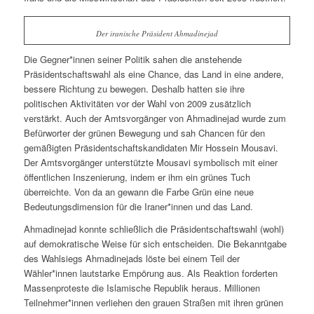
Der iranische Präsident Ahmadinejad
Die Gegner*innen seiner Politik sahen die anstehende
Präsidentschaftswahl als eine Chance, das Land in eine andere,
bessere Richtung zu bewegen. Deshalb hatten sie ihre
politischen Aktivitäten vor der Wahl von 2009 zusätzlich
verstärkt. Auch der Amtsvorgänger von Ahmadinejad wurde zum
Befürworter der
grünen
Bewegung und sah Chancen für den
gemäßigten Präsidentschaftskandidaten Mir Hossein Mousavi.
Der Amtsvorgänger unterstützte Mousavi symbolisch mit einer
öffentlichen Inszenierung, indem er ihm ein
grünes
Tuch
überreichte. Von da an gewann die Farbe
Grün
eine neue
Bedeutungsdimension für die Iraner*innen und das Land.
Ahmadinejad konnte schließlich die Präsidentschaftswahl (wohl)
auf demokratische Weise für sich entscheiden. Die Bekanntgabe
des Wahlsiegs Ahmadinejads löste bei einem Teil der
Wähler*innen lautstarke Empörung aus. Als Reaktion forderten
Massenproteste die Islamische Republik heraus. Millionen
Teilnehmer*innen verliehen den grauen Straßen mit ihren grünen