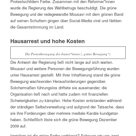
Protestschildern Farbe.
Zusammen mit den Reformer*innen
wurde die Regierung des Wahlbetrugs beschuldigt. Die grüne
Bewegung und der redegewandte Mousavi mit dem
grünen
Band
auf seinen Schultern
gingen über Social-Media viral und färbten
die Gesamtstimmung im Land.
Hausarrest und hohe Kosten
Die Protestbewegung der Iraner*innen („grüne Bewegung“)
Die Antwort der Regierung ließ nicht lange auf sich warten.
Mousavi und weitere Personen der Bewegungsführung wurden
unter Hausarrest gestellt. Mit ihrer Inhaftierung stand die g
rüne
Bewegung wachsenden Herausforderungen gegenüber.
Solchermaßen führungslos driftete sie auseinander, die
Organisation ließ nach und hatte zudem mit finanziellen
Schwierigkeiten zu kämpfen. Hohe Kosten entstanden während
der ständigen Selbstverwaltung und aufgrund der Tatsache, dass
sie ihre Forderungen über mehrere mediale Kanäle kundgetan
haben. Schließlich löste sich die grüne Bewegung Dezember
2009 auf.
Inwiefern ist die g
rüne
Farbe verblasst?
Schauen wir uns zwei