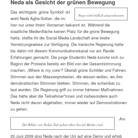
Neda als Gesicht der grünen Bewegung
Das wichtigste ‚
grüne
Symbol‘ ist
Nega wird tödlich angeschossen
wohl Neda Agha-Soltan, die im
Iran nur unter ihrem Vornamen bekannt ist. Während die
staatliche Medienfläche keinen Platz für die grüne Bewegung
hatte, stellte ihr die Social-Media-Landschaft eine breite
Vernetzungswiese zur Verfügung. Die iranische Regierung hatte
bis dahin mit diesem Kommunikationskanal nur am Rande
Erfahrungen gemacht. Die junge Studentin Neda konnte sich zu
Beginn der Proteste bereits ein Bild von der Gesamtstimmung
machen. „Where is my vote“? Überall
grüne
Schilder und Fahnen.
Stimmen aus den Massenprotesten, die wissen wollen, wo ihre
demokratischen Stimmen bleiben. Stimmen, die scheinbar zu
laut wurden. Die Regierung griff zu immer härteren Maßnahmen.
Das hatte aber die Teilnehmer*innen und insbesondere auch
Neda nicht davon abgehalten, immer wieder auf Demonstrationen
zu gehen.
Am
Die Bilder von Nedas Tod gehen über Social-Media viral
20.Juni.2009 ging Neda nach der Uni auf eine Demo und erhob