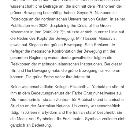
wissenschaftliche Beiträge an, die sich mit dem Phänomen der
g
rünen
Bewegung beschäftigt haben.
Seyed A. Niakooee ist
Politologe an der nordiranischen Universität von Guilan. In seiner
Publikation von 2020, „Explaining the Crisis of the
Green
Movement in Iran (2009-2017)“, stützte er sich in erster Linie auf
die Reden des Kopfs der Bewegung, Mir Hossein Mousavis,
sowie auf Slogans der g
rünen
Bewegung. Sein Schluss: Je
heftiger die rhetorische Konfrontation der Bewegung mit der
gesamten Regierung wurde, desto gewaltvoller folgten die
Reaktionen der mächtigen islamischen Institutionen. Bei dieser
Hin-und-Her-Bewegung habe die g
rüne
Bewegung nur verlieren
können. Die grüne Farbe verlor ihre Intensität.
Seine wissenschaftliche Kollegin Elisabeth J. Yarbakhsh stimmt
ihm in dem Bedeutungsverlust der Farbe G
rün
nur teilweise zu.
Als Forscherin ist sie am Zentrum für Arabische und Islamische
Studien an der Australian National University wissenschaftlich
tätig. In „
Green
martyrdom and the Iranian state“ beschreibt sie
die Macht von Symbolen. Ihr Fazit lautet: Symbole verlieren nicht
gänzlich an Bedeutung.