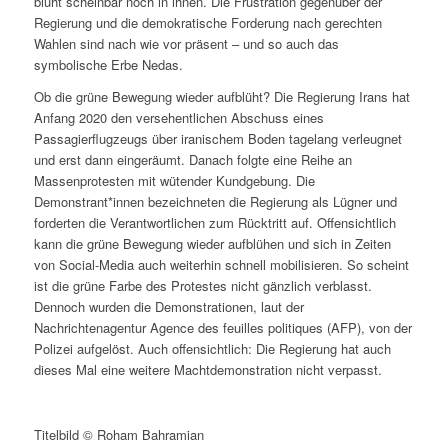
blüht scheinbar noch in ihnen. Die Frustration gegenüber der
Regierung und die demokratische Forderung nach gerechten
Wahlen sind nach wie vor präsent – und so auch das
symbolische Erbe Nedas.
Ob die grüne Bewegung wieder aufblüht? Die Regierung Irans hat
Anfang 2020 den versehentlichen Abschuss eines
Passagierflugzeugs über iranischem Boden tagelang verleugnet
und erst dann eingeräumt. Danach folgte eine Reihe an
Massenprotesten mit wütender Kundgebung. Die
Demonstrant*innen bezeichneten die Regierung als Lügner und
forderten die Verantwortlichen zum Rücktritt auf. Offensichtlich
kann die grüne Bewegung wieder aufblühen und sich in Zeiten
von Social-Media auch weiterhin schnell mobilisieren. So scheint
ist die grüne Farbe des Protestes nicht gänzlich verblasst.
Dennoch wurden die Demonstrationen, laut der
Nachrichtenagentur Agence des feuilles politiques (AFP), von der
Polizei aufgelöst. Auch offensichtlich: Die Regierung hat auch
dieses Mal eine weitere Machtdemonstration nicht verpasst.
Titelbild © Roham Bahramian