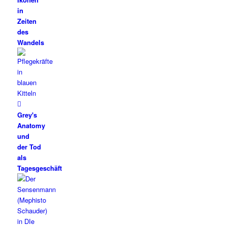
in
Zeiten
des
Wandels
Grey's
Anatomy
und
der Tod
als
Tagesgeschäft