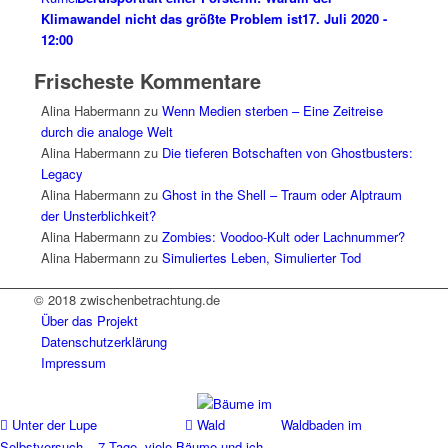
Klimawandel nicht das größte Problem ist
17. Juli 2020 -
12:00
Frischeste Kommentare
Alina Habermann
zu
Wenn Medien sterben – Eine Zeitreise
durch die analoge Welt
Alina Habermann
zu
Die tieferen Botschaften von Ghostbusters:
Legacy
Alina Habermann
zu
Ghost in the Shell – Traum oder Alptraum
der Unsterblichkeit?
Alina Habermann
zu
Zombies: Voodoo-Kult oder Lachnummer?
Alina Habermann
zu
Simuliertes Leben, Simulierter Tod
© 2018 zwischenbetrachtung.de
Über das Projekt
Datenschutzerklärung
Impressum
Unter der Lupe
Waldbaden im
Selbstversuch – 7 Tage, viele Bäume und ich