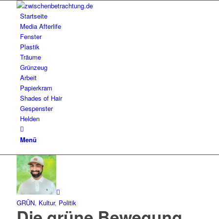
Startseite
Media Afterlife
Fenster
Plastik
Träume
Grünzeug
Arbeit
Papierkram
Shades of Hair
Gespenster
Helden
Menü
GRÜN
,
Kultur
,
Politik
Die grüne Bewegung