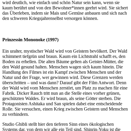
wird deutlich, wie einfach und schön Natur sein kann, wenn sie
kaum berührt und von den Bewohner*innen geehrt wird. Sie sichert
das Überleben, indem sie Mais und Gemüse anbauen und sich nach
den schweren Kriegsjahrenselbst versorgen können.
Prinzessin Mononoke (1997)
Ein uralter, mystischer Wald wird von Geistern bevölkert. Der Wald
schimmert tiefgrün und braun. Kaum ein Lichtstrahl schafft es, den
Boden zu erhellen. Die alten Bäume gelten als Geister-Mütter, die
den Wald gesund halten. Menschen wagen sich kaum hinein. Die
Handlung des Filmes ist ein Kampf zwischen Menschen und der
Natur und der Frage, wer gewinnen wird. Diese Grenzen werden
überschritten – und was dann? Darauf gibt der Film Antwort. Denn
der Wald wird vom Menschen zerstört, um Platz zu machen für eine
Fabrik. Dicker Rauch tritt nun an die Stelle eines vorher grünen,
geschützten Waldes. Er wird braun, als seine Götter sterben. Die
Protagonisten Ashitaka und San spielen dabei eine entscheidende
Rolle. Sie versuchen, einen Krieg zwischen Geistern und Menschen
zu verhindern.
Studio Ghibli stellt hier den tieferen Sinn eines ökologischen
Systems dar, von dem wir alle ein Teil sind. Shinrin-Yoku ist die