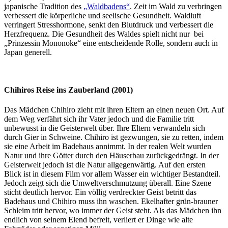
japanische Tradition des
„Waldbadens“
. Zeit im Wald zu verbringen
verbessert die körperliche und seelische Gesundheit. Waldluft
verringert Stresshormone, senkt den Blutdruck und verbessert die
Herzfrequenz. Die Gesundheit des Waldes spielt nicht nur bei
„Prinzessin Mononoke“ eine entscheidende Rolle, sondern auch in
Japan generell.
Chihiros Reise ins Zauberland (2001)
Das Mädchen Chihiro zieht mit ihren Eltern an einen neuen Ort. Auf
dem Weg verfährt sich ihr Vater jedoch und die Familie tritt
unbewusst in die Geisterwelt über. Ihre Eltern verwandeln sich
durch Gier in Schweine. Chihiro ist gezwungen, sie zu retten, indem
sie eine Arbeit im Badehaus annimmt. In der realen Welt wurden
Natur und ihre Götter durch den Häuserbau zurückgedrängt. In der
Geisterwelt jedoch ist die Natur allgegenwärtig. Auf den ersten
Blick ist in diesem Film vor allem Wasser ein wichtiger Bestandteil.
Jedoch zeigt sich die Umweltverschmutzung überall. Eine Szene
sticht deutlich hervor. Ein völlig verdreckter Geist betritt das
Badehaus und Chihiro muss ihn waschen. Ekelhafter grün-brauner
Schleim tritt hervor, wo immer der Geist steht. Als das Mädchen ihn
endlich von seinem Elend befreit, verliert er Dinge wie alte