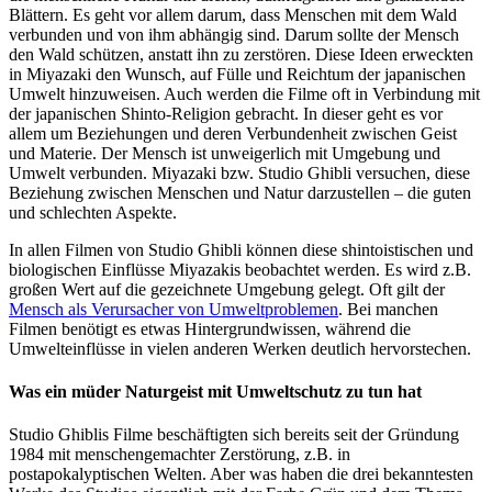
Blättern. Es geht vor allem darum, dass Menschen mit dem Wald
verbunden und von ihm abhängig sind. Darum sollte der Mensch
den Wald schützen, anstatt ihn zu zerstören. Diese Ideen erweckten
in Miyazaki den Wunsch, auf Fülle und Reichtum der japanischen
Umwelt hinzuweisen. Auch werden die Filme oft in Verbindung mit
der japanischen Shinto-Religion gebracht. In dieser geht es vor
allem um Beziehungen und deren Verbundenheit zwischen Geist
und Materie. Der Mensch ist unweigerlich mit Umgebung und
Umwelt verbunden. Miyazaki bzw. Studio Ghibli versuchen, diese
Beziehung zwischen Menschen und Natur darzustellen – die guten
und schlechten Aspekte.
In allen Filmen von Studio Ghibli können diese shintoistischen und
biologischen Einflüsse Miyazakis beobachtet werden. Es wird z.B.
großen Wert auf die gezeichnete Umgebung gelegt. Oft gilt der
Mensch als Verursacher von Umweltproblemen
. Bei manchen
Filmen benötigt es etwas Hintergrundwissen, während die
Umwelteinflüsse in vielen anderen Werken deutlich hervorstechen.
Was ein müder Naturgeist mit Umweltschutz zu tun hat
Studio Ghiblis Filme beschäftigten sich bereits seit der Gründung
1984 mit menschengemachter Zerstörung, z.B. in
postapokalyptischen Welten. Aber was haben die drei bekanntesten