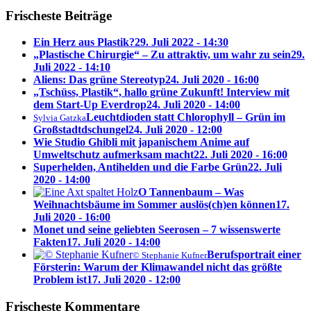
Frischeste Beiträge
Ein Herz aus Plastik?
29. Juli 2022 - 14:30
„Plastische Chirurgie“ ­– Zu attraktiv, um wahr zu sein
29.
Juli 2022 - 14:10
Aliens: Das grüne Stereotyp
24. Juli 2020 - 16:00
„Tschüss, Plastik“, hallo grüne Zukunft! Interview mit
dem Start-Up Everdrop
24. Juli 2020 - 14:00
Leuchtdioden statt Chlorophyll – Grün im
Sylvia Gatzka
Großstadtdschungel
24. Juli 2020 - 12:00
Wie Studio Ghibli mit japanischem Anime auf
Umweltschutz aufmerksam macht
22. Juli 2020 - 16:00
Superhelden, Antihelden und die Farbe Grün
22. Juli
2020 - 14:00
O Tannenbaum – Was
Weihnachtsbäume im Sommer auslös(ch)en können
17.
Juli 2020 - 16:00
Monet und seine geliebten Seerosen – 7 wissenswerte
Fakten
17. Juli 2020 - 14:00
Berufsportrait einer
© Stephanie Kufner
Försterin: Warum der Klimawandel nicht das größte
Problem ist
17. Juli 2020 - 12:00
Frischeste Kommentare