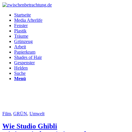
Startseite
Media Afterlife
Fenster
Plastik
Träume
Grünzeug
Arbeit
Papierkram
Shades of Hair
Gespenster
Helden
Suche
Menü
Film
,
GRÜN
,
Umwelt
Wie Studio Ghibli