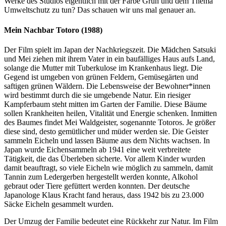
Werke des Studios eigentlich mit der Farbe Grün und dem Thema
Umweltschutz zu tun? Das schauen wir uns mal genauer an.
Mein Nachbar Totoro (1988)
Der Film spielt im Japan der Nachkriegszeit. Die Mädchen Satsuki
und Mei ziehen mit ihrem Vater in ein baufälliges Haus aufs Land,
solange die Mutter mit Tuberkulose im Krankenhaus liegt. Die
Gegend ist umgeben von grünen Feldern, Gemüsegärten und
saftigen grünen Wäldern. Die Lebensweise der Bewohner*innen
wird bestimmt durch die sie umgebende Natur. Ein riesiger
Kampferbaum steht mitten im Garten der Familie. Diese Bäume
sollen Krankheiten heilen, Vitalität und Energie schenken. Inmitten
des Baumes findet Mei Waldgeister, sogenannte Totoros. Je größer
diese sind, desto gemütlicher und müder werden sie. Die Geister
sammeln Eicheln und lassen Bäume aus dem Nichts wachsen. In
Japan wurde Eichensammeln ab 1941 eine weit verbreitete
Tätigkeit, die das Überleben sicherte. Vor allem Kinder wurden
damit beauftragt, so viele Eicheln wie möglich zu sammeln, damit
Tannin zum Ledergerben hergestellt werden konnte, Alkohol
gebraut oder Tiere gefüttert werden konnten. Der deutsche
Japanologe Klaus Kracht fand heraus, dass 1942 bis zu 23.000
Säcke Eicheln gesammelt wurden.
Der Umzug der Familie bedeutet eine Rückkehr zur Natur. Im Film