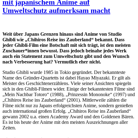
mit japanischem Anime auf
Umweltschutz aufmerksam macht
Weit über Japans Grenzen hinaus sind Anime von Studio
Ghibli wie „Chihiros Reise ins Zauberland“ bekannt. Dass
jeder Ghibli-Film eine Botschaft mit sich trägt, ist den meisten
Zuschauer*innen bewusst. Dass jedoch beinahe jedes Werk
auch ein Statement zum Umweltschutz gibt und den Wunsch
nach Verbesserung hat? Vermutlich eher nicht.
Studio Ghibli wurde 1985 in Tokio gegründet. Der bekannteste
Name des Gründer-Quartetts ist dabei Hayao Miyazaki. Er gilt als
Meister des Geschichtenerzählens. Viele seiner Ansichten spiegeln
sich in den Ghibli-Filmen wider. Einige der bekanntesten Filme sind
„Mein Nachbar Totoro“ (1988), „Prinzessin Mononoke“ (1997) und
„Chihiros Reise ins Zauberland“ (2001). Mittlerweile zählen die
Filme nicht nur zu Japans erfolgreichsten Anime, sondern genießen
auch international großen Erfolg. „Chihiros Reise ins Zauberland“
gewann 2002 u.a. einen Academy Award und den Goldenen Bären.
Es ist bis heute der Anime mit den meisten Auszeichnungen aller
Zeiten.