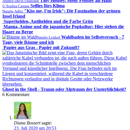
Tiny Houses: Mehr Fenster als Haus
Andrea Davis Unsplash
Selfies fürs Klima
© Sophia Carrara
"Kiss me, I’m Irish": Die Faszination der grünen
Natalie Adler
Insel Irland
Superhelden, Antihelden und die Farbe Grün
Manga, Anime und die japanische Popkultur: Hier stehen die
Haare zu Berge
Waldbaden im Selbstversuch - 7
Natalie Lenhof
Tage, viele Bäume und ich
Papier aus Gras - Papier mit Zukunft?
Ghost in the Shell - Traum oder Alptraum der Unsterblichkeit?
6
Kommentare
Diana Bossert
sagte:
23. Juli 2020 um 20:53