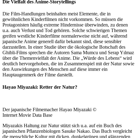
Die Vielfalt des Anime-Storytellings
Die Film-Handlungen beinhalten meist Elemente, die in
gewöhnlichen Kinderfilmen nicht vorkommen. So müssen die
Protagonisten häufig extreme Hindernisse überwinden, zu denen
u.a. auch Verlust und Tod gehören. Solche schwierigen Themen
greifen westliche Kinderfilme normalerweise nicht auf, während
japanische Anime generell dafür bekannt sind, diese sensibler
darzustellen. In einer Studie über die ökologische Botschaft des
Ghibli-Films sprechen die Autoren Sama Mumcu und Serap Yılmaz
über die Themenvielfalt der Anime. Die „Würde des Lebens“ wird
deutlich hervorgehoben, die im Zusammenspiel mit der Natur sowie
den Auswirkungen des Menschen auf diese immer ein
Hauptaugenmerk der Filme darstellt.
Hayao Miyazaki: Retter der Natur?
Der japanische Filmemacher Hayao Miyazaki ©
Internet Movie Data Base
Miyazakis Haltung zur Natur stützt sich u.a. auf ein Buch des
japanischen Pflanzenbiologen Sasuke Nakao. Das Buch vergleicht
die menschliche Kultur mit dicken, dunkelgrünen und glänzenden