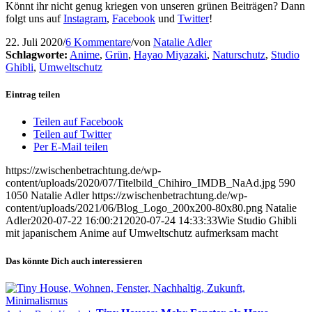
Könnt ihr nicht genug kriegen von unseren grünen Beiträgen? Dann
folgt uns auf
Instagram
,
Facebook
und
Twitter
!
22. Juli 2020
/
6 Kommentare
/
von
Natalie Adler
Schlagworte:
Anime
,
Grün
,
Hayao Miyazaki
,
Naturschutz
,
Studio
Ghibli
,
Umweltschutz
Eintrag teilen
Teilen auf Facebook
Teilen auf Twitter
Per E-Mail teilen
https://zwischenbetrachtung.de/wp-
content/uploads/2020/07/Titelbild_Chihiro_IMDB_NaAd.jpg
590
1050
Natalie Adler
https://zwischenbetrachtung.de/wp-
content/uploads/2021/06/Blog_Logo_200x200-80x80.png
Natalie
Adler
2020-07-22 16:00:21
2020-07-24 14:33:33
Wie Studio Ghibli
mit japanischem Anime auf Umweltschutz aufmerksam macht
Das könnte Dich auch interessieren