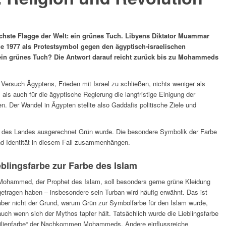
achste Flagge der Welt: ein grünes Tuch. Libyens Diktator Muammar
ge 1977 als Protestsymbol gegen den ägyptisch-israelischen
ein grünes Tuch? Die Antwort darauf reicht zurück bis zu Mohammeds
Versuch Ägyptens, Frieden mit Israel zu schließen, nichts weniger als
 als auch für die ägyptische Regierung die langfristige Einigung der
. Der Wandel in Ägypten stellte also Gaddafis politische Ziele und
ge des Landes ausgerechnet Grün wurde. Die besondere Symbolik der Farbe
 und Identität in diesem Fall zusammenhängen.
lingsfarbe zur Farbe des Islam
Mohammed, der Prophet des Islam, soll besonders gerne grüne Kleidung
getragen haben – insbesondere sein Turban wird häufig erwähnt. Das ist
aber nicht der Grund, warum Grün zur Symbolfarbe für den Islam wurde,
auch wenn sich der Mythos tapfer hält. Tatsächlich wurde die Lieblingsfarbe
milienfarbe“ der Nachkommen Mohammeds. Andere einflussreiche