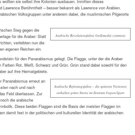
ollten sie selbst ihre Kolonien ausbauen. Inmitten dieses
d Lawrence Berühmtheit – besser bekannt als Lawrence von Arabien.
n arabischen Volksgruppen unter anderem dabei, die muslimischen Pilgerorte
rischen Sieg gegen die
Arabische Revolutionsfahne ©wikimedia commons
rlage für die Araber: Statt
richten, verleibten nun die
ren eigenen Reichen ein.
ndstein für den Panarabismus gelegt. Die Flagge, unter der die Araber
en Farben Rot, Weiß, Schwarz und Grün. Grün stand dabei sowohl für den
ber auf ihre Heimatgebiete.
r Panarabismus erneut an
Arabische Befreiungsfahne – die späteren Versionen
ussten nach und nach
enthalten grüne Sterne im Zentrum ©openclipart
as Feld überlassen. Zur
t noch die arabische
ymbolik. Diese beiden Flaggen sind die Basis der meisten Flaggen im
 damit fest in der politischen und kulturellen Identität der arabischen