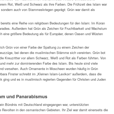
rem Rot, Weiß und Schwarz als ihre Farben. Die Frühzeit des Islam war
t, sondern auch von Stammeskriegen geprägt: Grün war damit als
.
 bereits eine Reihe von religiösen Bedeutungen für den Islam: Im Koran
Paradies. Außerdem hat Grün als Zeichen für Fruchtbarkeit und Wachstum
ich eine größere Bedeutung als für Europäer, denen Oasen und Wüsten
sich Grün von einer Farbe der Spaltung zu einem Zeichen der
Kreuzzüge, bei denen die muslimischen Stämme sich vereinten. Grün bot
ie Kreuzritter vor allem Schwarz, Weiß und Rot als Farben führten. Von
und mehr zur dominierenden Farbe des Islam. Bis heute sind viele
nd versehen. Auch Ornamente in Moscheen wurden häufig in Grün
arbara Finster schreibt im „Kleinen Islam-Lexikon“ außerdem, dass die
ck ging und es in muslimisch regierten Gegenden für Christen und Juden
slam und Panarabismus
n Bündnis mit Deutschland eingegangen war, unterstützten
 Revolten in den osmanischen Gebieten. Ihr Ziel war damit einerseits die