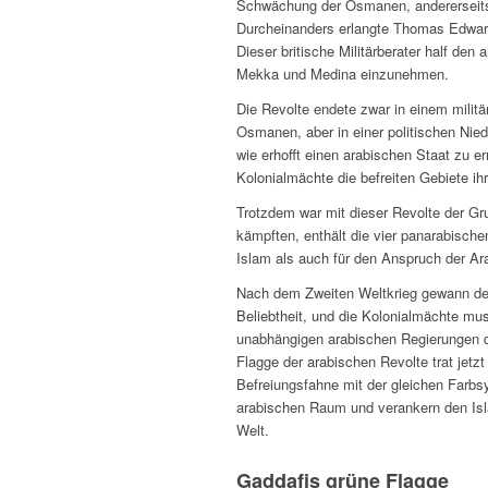
Schwächung der Osmanen, andererseits w
Durcheinanders erlangte Thomas Edwar
Dieser britische Militärberater half de
Mekka und Medina einzunehmen.
Die Revolte endete zwar in einem militä
Osmanen, aber in einer politischen Niede
wie erhofft einen arabischen Staat zu er
Kolonialmächte die befreiten Gebiete ih
Trotzdem war mit dieser Revolte der Gru
kämpften, enthält die vier panarabisch
Islam als auch für den Anspruch der Ara
Nach dem Zweiten Weltkrieg gewann de
Beliebtheit, und die Kolonialmächte m
unabhängigen arabischen Regierungen d
Flagge der arabischen Revolte trat jetz
Befreiungsfahne mit der gleichen Farbs
arabischen Raum und verankern den Islam
Welt.
Gaddafis grüne Flagge