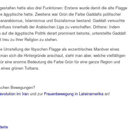
estalten hatte also drei Funktionen: Erstens wurde damit die alte Flagge
die ägyptische hatte. Zweitens war Grün die Farbe Gaddafis politischer
 Panarabismus, Islamismus und Sozialismus bestand. Gaddafi versuchte
nfluss innerhalb der Arabischen Liga zu verschaffen. Drittens: Indem
auf die ägyptische Politik derart prominent betonte, unterstellte Gaddafi
t treu zu ihrer Religion zu stehen.
die Umstellung der libyschen Flagge als exzentrisches Manöver eines
man sich die Hintergründe anschaut, sieht man aber, welche vielfältigen
ür eine enorme Bedeutung die Farbe Grün für eine ganze Region und
 eines grünen Turbans.
tischen Bewegungen?
volution im Iran
und zur
Frauenbewegung in Lateinamerika
an!
derte