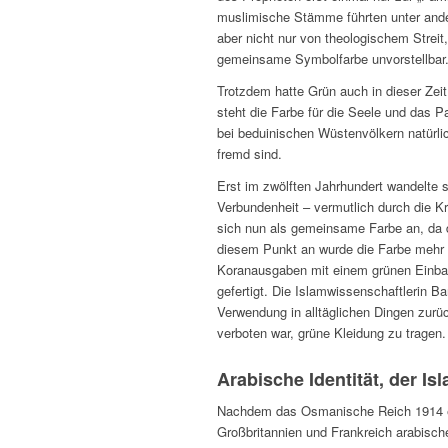
muslimische Stämme führten unter ande
aber nicht nur von theologischem Strei
gemeinsame Symbolfarbe unvorstellbar
Trotzdem hatte Grün auch in dieser Zeit
steht die Farbe für die Seele und das 
bei beduinischen Wüstenvölkern natürl
fremd sind.
Erst im zwölften Jahrhundert wandelte 
Verbundenheit – vermutlich durch die 
sich nun als gemeinsame Farbe an, da d
diesem Punkt an wurde die Farbe mehr 
Koranausgaben mit einem grünen Einba
gefertigt. Die Islamwissenschaftlerin B
Verwendung in alltäglichen Dingen zurü
verboten war, grüne Kleidung zu tragen.
Arabische Identität, der I
Nachdem das Osmanische Reich 1914 ei
Großbritannien und Frankreich arabische