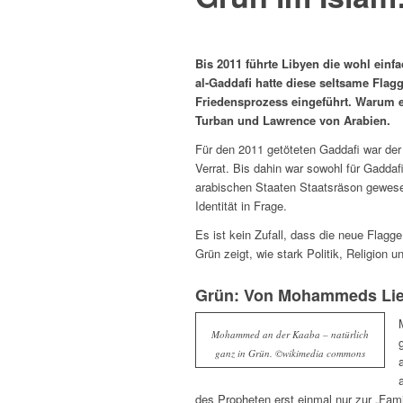
Bis 2011 führte Libyen die wohl einf
al-Gaddafi hatte diese seltsame Flag
Friedensprozess eingeführt. Warum 
Turban und Lawrence von Arabien.
Für den 2011 getöteten Gaddafi war der 
Verrat. Bis dahin war sowohl für Gaddafi
arabischen Staaten Staatsräson gewesen
Identität in Frage.
Es ist kein Zufall, dass die neue Flag
Grün zeigt, wie stark Politik, Religion
Grün: Von Mohammeds Lieb
Mohammed an der Kaaba – natürlich
ganz in Grün. ©wikimedia commons
des Propheten erst einmal nur zur „Fa