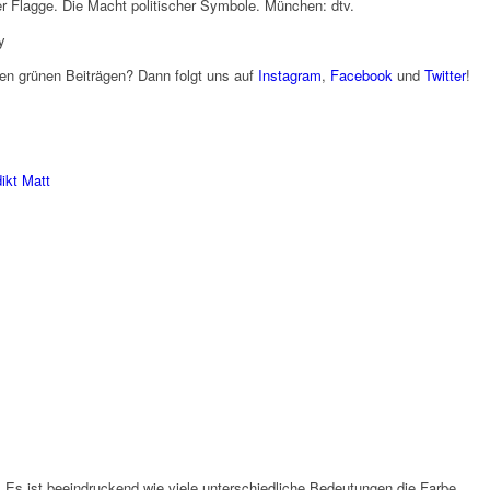
 Flagge. Die Macht politischer Symbole. München: dtv.
y
ren grünen Beiträgen? Dann folgt uns auf
Instagram
,
Facebook
und
Twitter
!
ikt Matt
! Es ist beeindruckend wie viele unterschiedliche Bedeutungen die Farbe