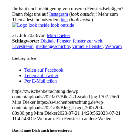
Ihr habt noch nicht genug von unseren Fenster-Beiträgen?
Dann folgt uns auf
Instagram
(
look outside
)! Mehr zum
Thema lest ihr außerdem
hier
(
look inside
).
21. Juli 2023
/
von
Mira Dieker
Schlagworte:
Digitale Fenster
,
fenster zur welt
,
Livestream
,
mediengeschichte
,
virtuelle Fenster
,
Webcam
Eintrag teilen
Teilen auf Facebook
Teilen auf Twitter
Per E-Mail teilen
https://zwischenbetrachtung.de/wp-
content/uploads/2023/07/Bild-2-1-scaled.jpg
1707
2560
Mira Dieker
https://zwischenbetrachtung.de/wp-
content/uploads/2021/06/Blog_Logo_200x200-
80x80.png
Mira Dieker
2023-07-21 14:20:56
2023-07-21
11:42:43
Die Webcam: Ein Fenster in andere Welten
Das könnte Dich auch interessieren