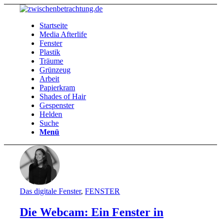
Startseite
Media Afterlife
Fenster
Plastik
Träume
Grünzeug
Arbeit
Papierkram
Shades of Hair
Gespenster
Helden
Suche
Menü
Das digitale Fenster
,
FENSTER
Die Webcam: Ein Fenster in