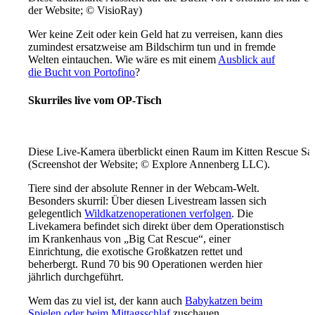
der Website; © VisioRay)
Wer keine Zeit oder kein Geld hat zu verreisen, kann dies
zumindest ersatzweise am Bildschirm tun und in fremde
Welten eintauchen. Wie wäre es mit einem
Ausblick auf
die Bucht von Portofino
?
Skurriles live vom OP-Tisch
Diese Live-Kamera überblickt einen Raum im Kitten Rescue San
(Screenshot der Website; © Explore Annenberg LLC).
Tiere sind der absolute Renner in der Webcam-Welt.
Besonders skurril: Über diesen Livestream lassen sich
gelegentlich
Wildkatzenoperationen verfolgen
. Die
Livekamera befindet sich direkt über dem Operationstisch
im Krankenhaus von „Big Cat Rescue“, einer
Einrichtung, die exotische Großkatzen rettet und
beherbergt. Rund 70 bis 90 Operationen werden hier
jährlich durchgeführt.
Wem das zu viel ist, der kann auch
Babykatzen beim
Spielen oder beim Mittagsschlaf
zuschauen.