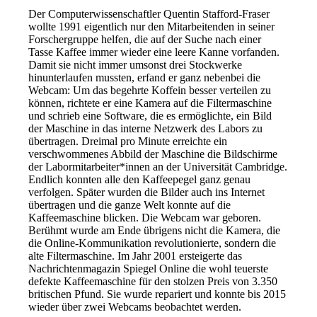
Der Computerwissenschaftler Quentin Stafford-Fraser
wollte 1991 eigentlich nur den Mitarbeitenden in seiner
Forschergruppe helfen, die auf der Suche nach einer
Tasse Kaffee immer wieder eine leere Kanne vorfanden.
Damit sie nicht immer umsonst drei Stockwerke
hinunterlaufen mussten, erfand er ganz nebenbei die
Webcam: Um das begehrte Koffein besser verteilen zu
können, richtete er eine Kamera auf die Filtermaschine
und schrieb eine Software, die es ermöglichte, ein Bild
der Maschine in das interne Netzwerk des Labors zu
übertragen. Dreimal pro Minute erreichte ein
verschwommenes Abbild der Maschine die Bildschirme
der Labormitarbeiter*innen an der Universität Cambridge.
Endlich konnten alle den Kaffeepegel ganz genau
verfolgen. Später wurden die Bilder auch ins Internet
übertragen und die ganze Welt konnte auf die
Kaffeemaschine blicken. Die Webcam war geboren.
Berühmt wurde am Ende übrigens nicht die Kamera, die
die Online-Kommunikation revolutionierte, sondern die
alte Filtermaschine. Im Jahr 2001 ersteigerte das
Nachrichtenmagazin Spiegel Online die wohl teuerste
defekte Kaffeemaschine für den stolzen Preis von 3.350
britischen Pfund. Sie wurde repariert und konnte bis 2015
wieder über zwei Webcams beobachtet werden.