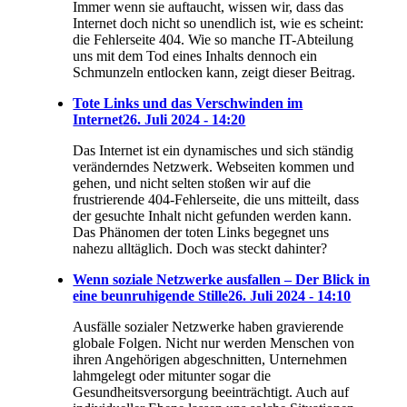
Immer wenn sie auftaucht, wissen wir, dass das
Internet doch nicht so unendlich ist, wie es scheint:
die Fehlerseite 404. Wie so manche IT-Abteilung
uns mit dem Tod eines Inhalts dennoch ein
Schmunzeln entlocken kann, zeigt dieser Beitrag.
Tote Links und das Verschwinden im
Internet
26. Juli 2024 - 14:20
Das Internet ist ein dynamisches und sich ständig
veränderndes Netzwerk. Webseiten kommen und
gehen, und nicht selten stoßen wir auf die
frustrierende 404-Fehlerseite, die uns mitteilt, dass
der gesuchte Inhalt nicht gefunden werden kann.
Das Phänomen der toten Links begegnet uns
nahezu alltäglich. Doch was steckt dahinter?
Wenn soziale Netzwerke ausfallen – Der Blick in
eine beunruhigende Stille
26. Juli 2024 - 14:10
Ausfälle sozialer Netzwerke haben gravierende
globale Folgen. Nicht nur werden Menschen von
ihren Angehörigen abgeschnitten, Unternehmen
lahmgelegt oder mitunter sogar die
Gesundheitsversorgung beeinträchtigt. Auch auf