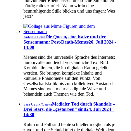
individueller Ebene lassen uns solche Situationen
häufig ratlos zurück. Wenn wir in eine
beunruhigende Stille blicken und uns fragen: Was
jetzt?
Die Queen, eine Katze und der
Antonia Lehn
Sensenmann: Post-Death-Memes
26. Juli 2024 -
14:00
Memes sind die universelle Sprache des Internets:
humorvolle und leicht verständliche Text-Bild-
Kombinationen, die im digitalen Raum geteilt
werden. Sie bringen komplexe Inhalte und
kulturelle Phänomene auf den Punkt. Von
Gesellschaftskritik bis zum kollektiven Austausch –
Memes sind weit mehr als digitale Witze und
behandeln auch Themen wie den Tod.
Medialer Tod durch Skandale –
Sara Cevik/Canva
Drei Stars, die „gestorben“ sind
24. Juli 2024 -
14:30
Ruhm und Fall sind heute schneller möglich als je
zuvor, und die Schuld trägt die digitale Welt, denn