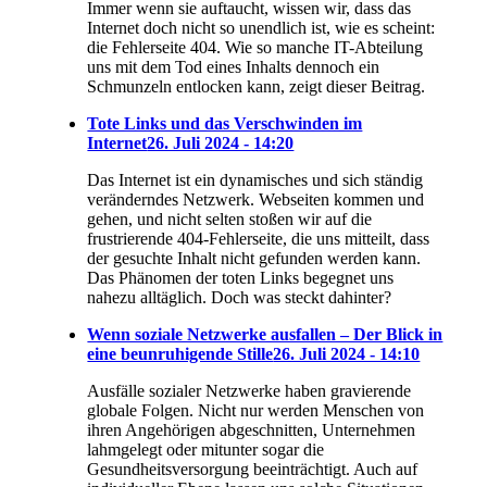
Immer wenn sie auftaucht, wissen wir, dass das
Internet doch nicht so unendlich ist, wie es scheint:
die Fehlerseite 404. Wie so manche IT-Abteilung
uns mit dem Tod eines Inhalts dennoch ein
Schmunzeln entlocken kann, zeigt dieser Beitrag.
Tote Links und das Verschwinden im
Internet
26. Juli 2024 - 14:20
Das Internet ist ein dynamisches und sich ständig
veränderndes Netzwerk. Webseiten kommen und
gehen, und nicht selten stoßen wir auf die
frustrierende 404-Fehlerseite, die uns mitteilt, dass
der gesuchte Inhalt nicht gefunden werden kann.
Das Phänomen der toten Links begegnet uns
nahezu alltäglich. Doch was steckt dahinter?
Wenn soziale Netzwerke ausfallen – Der Blick in
eine beunruhigende Stille
26. Juli 2024 - 14:10
Ausfälle sozialer Netzwerke haben gravierende
globale Folgen. Nicht nur werden Menschen von
ihren Angehörigen abgeschnitten, Unternehmen
lahmgelegt oder mitunter sogar die
Gesundheitsversorgung beeinträchtigt. Auch auf