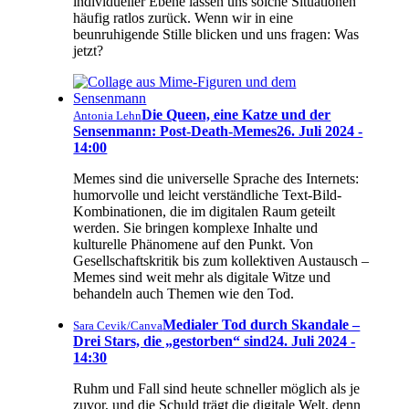
individueller Ebene lassen uns solche Situationen
häufig ratlos zurück. Wenn wir in eine
beunruhigende Stille blicken und uns fragen: Was
jetzt?
Die Queen, eine Katze und der
Antonia Lehn
Sensenmann: Post-Death-Memes
26. Juli 2024 -
14:00
Memes sind die universelle Sprache des Internets:
humorvolle und leicht verständliche Text-Bild-
Kombinationen, die im digitalen Raum geteilt
werden. Sie bringen komplexe Inhalte und
kulturelle Phänomene auf den Punkt. Von
Gesellschaftskritik bis zum kollektiven Austausch –
Memes sind weit mehr als digitale Witze und
behandeln auch Themen wie den Tod.
Medialer Tod durch Skandale –
Sara Cevik/Canva
Drei Stars, die „gestorben“ sind
24. Juli 2024 -
14:30
Ruhm und Fall sind heute schneller möglich als je
zuvor, und die Schuld trägt die digitale Welt, denn