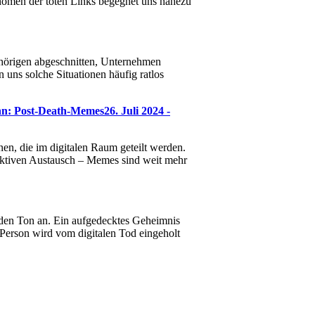
hänomen der toten Links begegnet uns nahezu
hörigen abgeschnitten, Unternehmen
 uns solche Situationen häufig ratlos
nn: Post-Death-Memes
26. Juli 2024 -
en, die im digitalen Raum geteilt werden.
lektiven Austausch – Memes sind weit mehr
bt den Ton an. Ein aufgedecktes Geheimnis
 Person wird vom digitalen Tod eingeholt