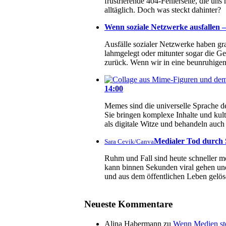
frustrierende 404-Fehlerseite, die un
alltäglich. Doch was steckt dahinter?
Wenn soziale Netzwerke ausfallen – 
Ausfälle sozialer Netzwerke haben g
lahmgelegt oder mitunter sogar die Ge
zurück. Wenn wir in eine beunruhigend
14:00
Memes sind die universelle Sprache de
Sie bringen komplexe Inhalte und kul
als digitale Witze und behandeln au
Medialer Tod durch S
Sara Cevik/Canva
Ruhm und Fall sind heute schneller mö
kann binnen Sekunden viral gehen und
und aus dem öffentlichen Leben gelös
Neueste Kommentare
Alina Habermann
zu
Wenn Medien ste