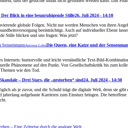
s mitteilt, dass der gesuchte Inhalt nicht gefunden werden kann. Das P
Der Blick in eine beunruhigende Stille
26. Juli 2024 - 14:10
ravierende globale Folgen. Nicht nur werden Menschen von ihren Ange
sundheitsversorgung beeinträchtigt. Auch auf individueller Ebene lassen
e Stille blicken und uns fragen: Was jetzt?
Die Queen, eine Katze und der Sensenma
Antonia Lehn
s Internets: humorvolle und leicht verständliche Text-Bild-Kombination
turelle Phänomene auf den Punkt. Von Gesellschaftskritik bis zum kol
ch Themen wie den Tod.
kandale – Drei Stars, die „gestorben“ sind
24. Juli 2024 - 14:30
glich als je zuvor, und die Schuld trägt die digitale Welt, denn sie gi
 jahrelang aufgebaute Karrieren zum Einsturz bringen. Die betroffene
cht.
rben – Eine Zeitreise durch die analoge Welt