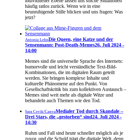
individueller Ebene lassen uns solche Situationen
häufig ratlos zurück. Wenn wir in eine
beunruhigende Stille blicken und uns fragen: Was
jetzt?
Die Queen, eine Katze und der
Antonia Lehn
Sensenmann: Post-Death-Memes
26. Juli 2024 -
14:00
Memes sind die universelle Sprache des Internets:
humorvolle und leicht verständliche Text-Bild-
Kombinationen, die im digitalen Raum geteilt
werden. Sie bringen komplexe Inhalte und
kulturelle Phänomene auf den Punkt. Von
Gesellschaftskritik bis zum kollektiven Austausch –
Memes sind weit mehr als digitale Witze und
behandeln auch Themen wie den Tod.
Medialer Tod durch Skandale –
Sara Cevik/Canva
Drei Stars, die „gestorben“ sind
24. Juli 2024 -
14:30
Ruhm und Fall sind heute schneller möglich als je
zuvor, und die Schuld trägt die digitale Welt, denn