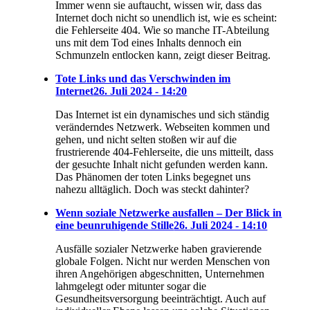
Immer wenn sie auftaucht, wissen wir, dass das
Internet doch nicht so unendlich ist, wie es scheint:
die Fehlerseite 404. Wie so manche IT-Abteilung
uns mit dem Tod eines Inhalts dennoch ein
Schmunzeln entlocken kann, zeigt dieser Beitrag.
Tote Links und das Verschwinden im
Internet
26. Juli 2024 - 14:20
Das Internet ist ein dynamisches und sich ständig
veränderndes Netzwerk. Webseiten kommen und
gehen, und nicht selten stoßen wir auf die
frustrierende 404-Fehlerseite, die uns mitteilt, dass
der gesuchte Inhalt nicht gefunden werden kann.
Das Phänomen der toten Links begegnet uns
nahezu alltäglich. Doch was steckt dahinter?
Wenn soziale Netzwerke ausfallen – Der Blick in
eine beunruhigende Stille
26. Juli 2024 - 14:10
Ausfälle sozialer Netzwerke haben gravierende
globale Folgen. Nicht nur werden Menschen von
ihren Angehörigen abgeschnitten, Unternehmen
lahmgelegt oder mitunter sogar die
Gesundheitsversorgung beeinträchtigt. Auch auf