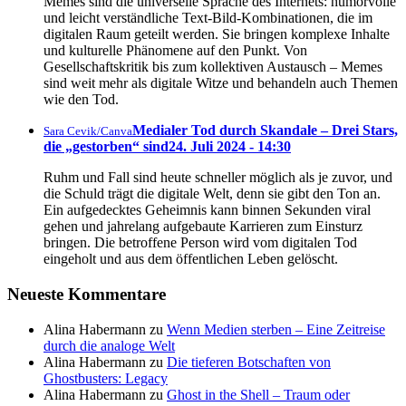
Memes sind die universelle Sprache des Internets: humorvolle
und leicht verständliche Text-Bild-Kombinationen, die im
digitalen Raum geteilt werden. Sie bringen komplexe Inhalte
und kulturelle Phänomene auf den Punkt. Von
Gesellschaftskritik bis zum kollektiven Austausch – Memes
sind weit mehr als digitale Witze und behandeln auch Themen
wie den Tod.
Medialer Tod durch Skandale – Drei Stars,
Sara Cevik/Canva
die „gestorben“ sind
24. Juli 2024 - 14:30
Ruhm und Fall sind heute schneller möglich als je zuvor, und
die Schuld trägt die digitale Welt, denn sie gibt den Ton an.
Ein aufgedecktes Geheimnis kann binnen Sekunden viral
gehen und jahrelang aufgebaute Karrieren zum Einsturz
bringen. Die betroffene Person wird vom digitalen Tod
eingeholt und aus dem öffentlichen Leben gelöscht.
Neueste Kommentare
Alina Habermann
zu
Wenn Medien sterben – Eine Zeitreise
durch die analoge Welt
Alina Habermann
zu
Die tieferen Botschaften von
Ghostbusters: Legacy
Alina Habermann
zu
Ghost in the Shell – Traum oder